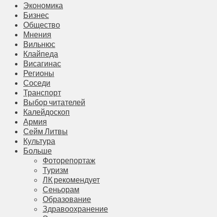
Экономика
Бизнес
Общество
Мнения
Вильнюс
Клайпеда
Висагинас
Регионы
Соседи
Транспорт
Выбор читателей
Калейдоскоп
Армия
Сейм Литвы
Культура
Больше
Фоторепортаж
Туризм
ЛК рекомендует
Сеньорам
Образование
Здравоохранение