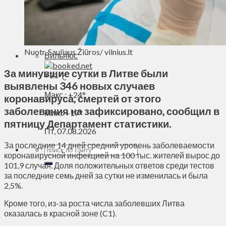
Духовное пространство
Спорт
Технологии
Энергетика
Nuotr. Sauliaus Žiūros/ vilnius.lt
Вильнюс
За минувшие сутки в Литве были
+
21°
C
выявлены 346 новых случаев
Макс.:
+
24°
коронавируса, смертей от этого
заболевания на зафиксировано, сообщил в
Мин.:
+
17°
пятницу Департамент статистики.
Пт, 07.08.2026
За последние 14 дней средний уровень заболеваемости
коронавирусной инфекцией на 100 тыс. жителей вырос до
101,9 случая. Доля положительных ответов среди тестов
за последние семь дней за сутки не изменилась и была
2,5%.
Кроме того, из-за роста числа заболевших Литва
оказалась в красной зоне (C1).