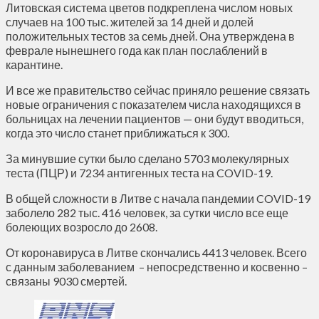
Литовская система цветов подкреплена числом новых
случаев на 100 тыс. жителей за 14 дней и долей
положительных тестов за семь дней. Она утверждена в
феврале нынешнего года как план послаблений в
карантине.
И все же правительство сейчас приняло решение связать
новые ограничения с показателем числа находящихся в
больницах на лечении пациентов — они будут вводиться,
когда это число станет приближаться к 300.
За минувшие сутки было сделано 5703 молекулярных
теста (ПЦР) и 7234 антигенных теста на COVID-19.
В общей сложности в Литве с начала пандемии COVID-19
заболело 282 тыс. 416 человек, за сутки число все еще
болеющих возросло до 2608.
От коронавируса в Литве скончались 4413 человек. Всего
с данным заболеванием – непосредственно и косвенно –
связаны 9030 смертей.