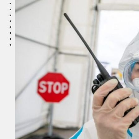
Соседи
Транспорт
Выбор читателей
Калейдоскоп
Армия
Сейм Литвы
Культура
Больше
Фоторепортаж
Туризм
ЛК рекомендует
Сеньорам
Образование
Здравоохранение
Экология
Происшествия
Приграничье
Деньги
Визиты
Выборы
Агроновости
Едим дома
Ищу семью