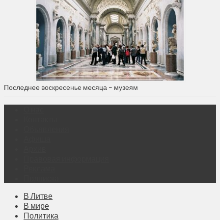
Последнее воскресенье месяца – музеям
О нас
Контакты
Объявления
Афиша
Архив
Правовая информация
Реклама
Подписка
В Литве
В мире
Политика