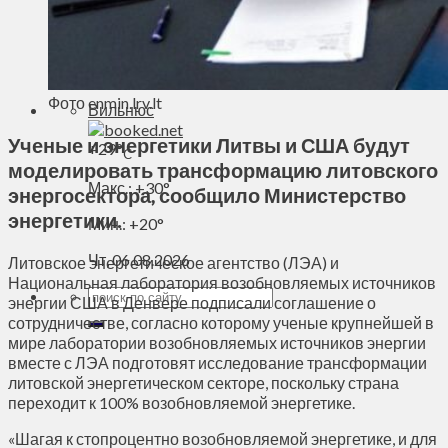
Духовное пространство
Спорт
Технологии
Энергетика
Фото enmin.lrv.lt
Вильнюс
Ученые и энергетики Литвы и США будут
+
29°
C
моделировать трансформацию литовского
Макс.:
+
30°
энергосектора, сообщило Министерство
энергетики.
Мин.:
+
20°
Чт, 06.08.2026
Литовское энергетическое агентство (ЛЭА) и
Национальная лаборатория возобновляемых источников
энергии США в Денвере подписали соглашение о
сотрудничестве, согласно которому ученые крупнейшей в
мире лаборатории возобновляемых источников энергии
вместе с ЛЭА подготовят исследование трансформации
литовской энергетическом секторе, поскольку страна
переходит к 100% возобновляемой энергетике.
«Шагая к стопроцентно возобновляемой энергетике, и для