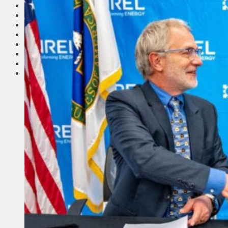
Соседи
Транспорт
Выбор читателей
Калейдоскоп
Армия
Сейм Литвы
Культура
Больше
Фоторепортаж
Туризм
ЛК рекомендует
Сеньорам
Образование
Здравоохранение
Экология
Происшествия
Приграничье
Деньги
Визиты
Выборы
Агроновости
Едим дома
Ищу семью