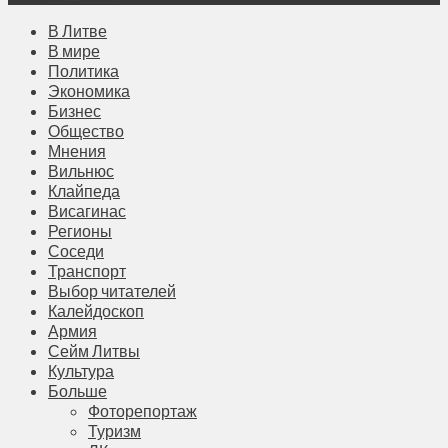
В Литве
В мире
Политика
Экономика
Бизнес
Общество
Мнения
Вильнюс
Клайпеда
Висагинас
Регионы
Соседи
Транспорт
Выбор читателей
Калейдоскоп
Армия
Сейм Литвы
Культура
Больше
Фоторепортаж
Туризм