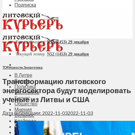
Подписка
Текущий номер:
N52 (1453) 29 декабря
Текущий номер:
N52 (1453) 29 декабря
TOP
,
Новости
,
Энергетика
В Литве
Трансформацию литовского
В мире
Политика
энергосектора будут моделировать
Экономика
ученые из Литвы и США
Бизнес
Общество
Мнения
Дата публикации: 2022-11-03
2022-11-03
Вильнюс
Клайпеда
Висагинас
Регионы