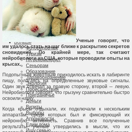
Соседи
Транспорт
Выбор читателей
Калейдоскоп
Армия
Сейм Литвы
Культура
Ученые говорят, что
Больше
им удалось стать на шаг ближе к раскрытию секретов
Фоторепортаж
сновидений. По крайней мере, так считают
Туризм
нейробиологи из США, которые проводили опыты на
ЛК рекомендует
крысах.
Сеньорам
Образование
Подопытным животным приходилось искать в лабиринте
Здравоохранение
пищу, полагаясь на определенные звуковые сигналы.
Экология
Один звук отвечал за правую сторону, второй — левую.
Происшествия
Нейробиологи говорят, что грызуну сравнительно быстро
Приграничье
освоили науку.
Деньги
Визиты
Когда крысы отдыхали, их подключали к нескольким
Выборы
аппаратам, среди которых был и фиксирующий их
Агроновости
нейронную активность. Сравнив все полученные
Едим дома
результаты, ученые утвердились в мысли, что их
Ищу семью