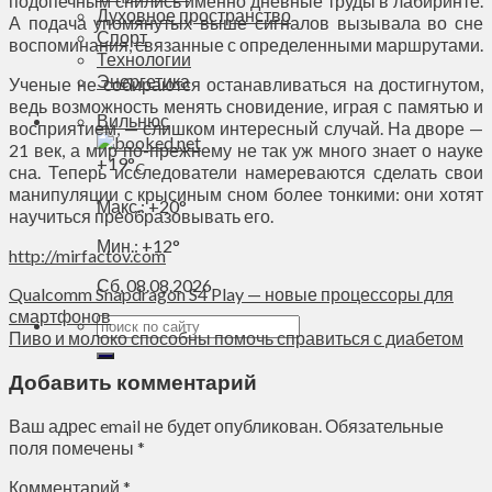
подопечным снились именно дневные труды в лабиринте.
Духовное пространство
А подача упомянутых выше сигналов вызывала во сне
Спорт
воспоминания, связанные с определенными маршрутами.
Технологии
Энергетика
Ученые не собираются останавливаться на достигнутом,
ведь возможность менять сновидение, играя с памятью и
Вильнюс
восприятием, — слишком интересный случай. На дворе —
21 век, а мир по-прежнему не так уж много знает о науке
+
19°
C
сна. Теперь исследователи намереваются сделать свои
манипуляции с крысиным сном более тонкими: они хотят
Макс.:
+
20°
научиться преобразовывать его.
Мин.:
+
12°
http://mirfactov.com
Сб, 08.08.2026
Qualcomm Snapdragon S4 Play — новые процессоры для
смартфонов
Пиво и молоко способны помочь справиться с диабетом
Добавить комментарий
Ваш адрес email не будет опубликован.
Обязательные
поля помечены
*
Комментарий
*