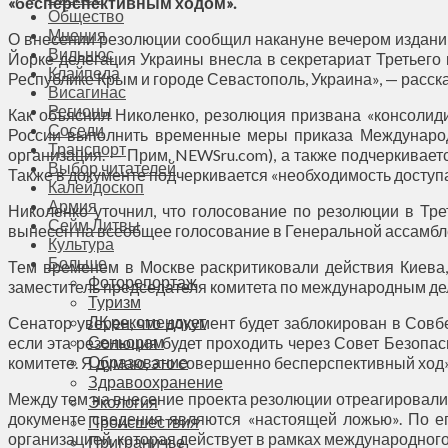
«бесперспективным ходом».
Общество
Мнения
О внесении резолюции сообщил накануне вечером издани
Вильнюс
Йорке делегация Украины внесла в секретариат Третьег
Клайпеда
Республике Крым и городе Севастополь, Украина», — расск
Висагинас
Регионы
Как объяснил Николенко, резолюция призвана «консолиди
Соседи
России выполнить временные меры приказа Международ
Транспорт
организация. — Прим. NEWSru.com), а также подчеркивает
Выбор читателей
Также в документе подчеркивается «необходимость досту
Калейдоскоп
Армия
Николенко уточнил, что голосование по резолюции в Тре
Сейм Литвы
вынесен на всеобщее голосование в Генеральной ассамбл
Культура
Больше
Тем временем в Москве раскритиковали действия Киева,
Фоторепортаж
заместитель председателя комитета по международным д
Туризм
ЛК рекомендует
Сенатор уверен, что документ будет заблокирован в Совб
Сеньорам
если эта резолюция будет проходить через Совет Безопасн
Образование
комитете. Я думаю, это совершенно бесперспективный ход
Здравоохранение
Между тем на внесение проекта резолюции отреагировали
Экология
документе сведения являются «настоящей ложью». По е
Происшествия
организацией, которая действует в рамках международного
Приграничье