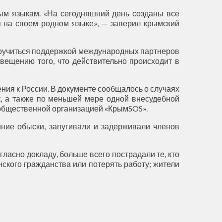
ным языкам. «На сегодняшний день созданы все
я на своем родном языке», — заверил крымский
заручиться поддержкой международных партнеров
вещению того, что действительно происходит в
ния к России. В документе сообщалось о случаях
к, а также по меньшей мере одной внесудебной
 общественной организацией «КрымSOS».
ние обыски, запугивали и задерживали членов
ласно докладу, больше всего пострадали те, кто
ского гражданства или потерять работу; жители