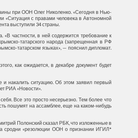
аины при ООН Олег Николенко. «Сегодня в Нью-
ии «Ситуация с правами человека в Автономной
ента выступили 34 страны.
 «В частности, в ней содержится требование к
рымско-татарского народа (запрещенная в РФ
рымско-татарском языках», — пояснил дипломат.
того, как ожидается, в декабре документ будет
 и накалить ситуацию. Об этом заявил первый
ет РИА «Новости».
ебя. Все это просто несерьезно. Тем более что
усть пошумят на ассамблее, еще на каком-нибудь
митрий Полонский сказал РБК, что изложенные в
иса сродни «резолюции ООН о признании ИГИЛ*