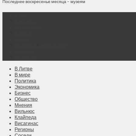
Последнее воскресенье месяца – музеям
О нас
Контакты
Объявления
Афиша
Архив
Правовая информация
Реклама
Подписка
В Литве
В мире
Политика
Экономика
Бизнес
Общество
Мнения
Вильнюс
Клайпеда
Висагинас
Регионы
Соседи