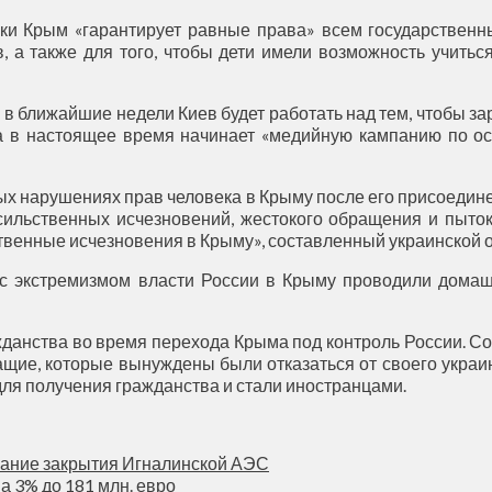
лики Крым «гарантирует равные права» всем государствен
 а также для того, чтобы дети имели возможность учитьс
 в ближайшие недели Киев будет работать над тем, чтобы 
а в настоящее время начинает «медийную кампанию по ос
ых нарушениях прав человека в Крыму после его присоедине
сильственных исчезновений, жестокого обращения и пыто
твенные исчезновения в Крыму», составленный украинской
 с экстремизмом власти России в Крыму проводили домаш
данства во время перехода Крыма под контроль России. Сог
щие, которые вынуждены были отказаться от своего украин
ля получения гражданства и стали иностранцами.
ание закрытия Игналинской АЭС
а 3% до 181 млн. евро