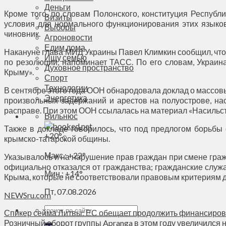
Деньги
Кроме того, по словам Полонского, конституция Респуб
Визиты
условия для нормального функционирования этих языков,
Выборы
чиновник.
Агроновости
Едим дома
Накануне глава МИД Украины Павел Климкин сообщил, что
Ищу семью
по резолюции, напоминает ТАСС. По его словам, Украин
Духовное пространство
Крыму».
Спорт
Технологии
В сентябре этого года ООН обнародовала доклад о массов
Энергетика
произвольных задержаний и арестов на полуострове, на
расправе. При этом ООН ссылалась на материал «Насильс
Вильнюс
Также в докладе говорилось, что под предлогом борьбы
+
20°
крымско-татарской общины.
C
Макс.:
+
22°
Указывалось и на нарушение прав граждан при смене граж
официально отказался от гражданства; гражданские служа
Мин.:
+
14°
Крыма, которые не соответствовали правовым критериям д
Пт, 07.08.2026
NEWSru.com
Спикер сейма Литвы: ЕС обещает продолжить финансиров
Розничный оборот группы Apranga в этом году увеличился н