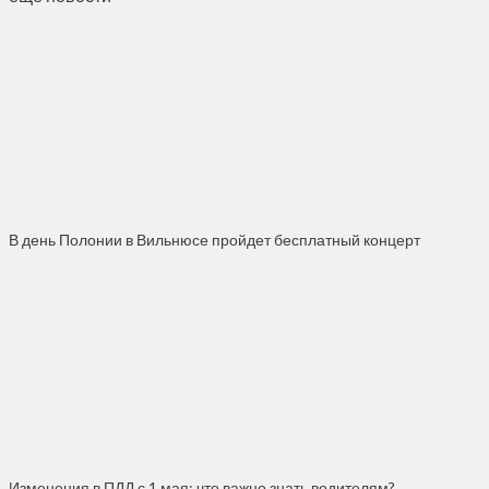
В день Полонии в Вильнюсе пройдет бесплатный концерт
Изменения в ПДД с 1 мая: что важно знать водителям?