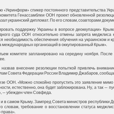
ю «Укринформ» спикер постоянного представительства Укр
о комитета Генассамблеи ООН проект обновленной резолюц
азал украинский дипломат. По его словам, соавторами докум
ровать поддержку Украины в вопросе деоккупации» Крыма.
ного суда ООН относительно отмены запрета меджлиса к
ся необходимость обеспечения обучения на украинском и к
па международных организаций в оккупированный Крым».
тьем комитете запланировано на середину ноября. После э
ее.
 назвав внесение резолюции попыткой привлечь внимание
елам Совета Федерации России Владимир Джабаров, сообща
езе ООН. «Можно спокойно пропустить это заявление мимо с
ости, естественно, она будет заблокирована. Ну, а так — п
», — убежден член Совфеда.
 и в самом Крыму. Зампред Совета министров республики Д
го словам, требование о восстановлении статуса меджл
 права».