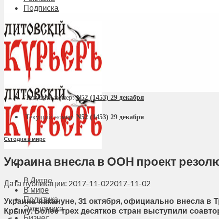
Подписка
Текущий номер:
N52 (1453) 29 декабря
Текущий номер:
N52 (1453) 29 декабря
Сегодня в мире
Украина внесла в ООН проект резол
В Литве
Дата публикации: 2017-11-02
2017-11-02
В мире
Политика
Украина накануне, 31 октября, официально внесла в
Экономика
Крыму. Более трех десятков стран выступили соавтор
Бизнес