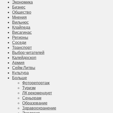
Экономика
Бизнес
Общество
Мнения
Вильнюс
Клайпеда
Висагинас
Регионы
Соседи
Транспорт
Выбор читателей
Калейдоскоп
Армия
Сейм Литвы
Культура
Больше
Фоторепортаж
Туризм
ЛК рекомендует
Сеньорам
Образование
Здравоохранение
Экология