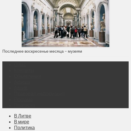
Последнее воскресенье месяца – музеям
О нас
Контакты
Объявления
Афиша
Архив
Правовая информация
Реклама
Подписка
В Литве
В мире
Политика