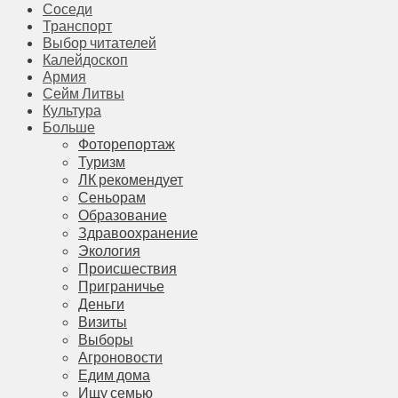
Соседи
Транспорт
Выбор читателей
Калейдоскоп
Армия
Сейм Литвы
Культура
Больше
Фоторепортаж
Туризм
ЛК рекомендует
Сеньорам
Образование
Здравоохранение
Экология
Происшествия
Приграничье
Деньги
Визиты
Выборы
Агроновости
Едим дома
Ищу семью