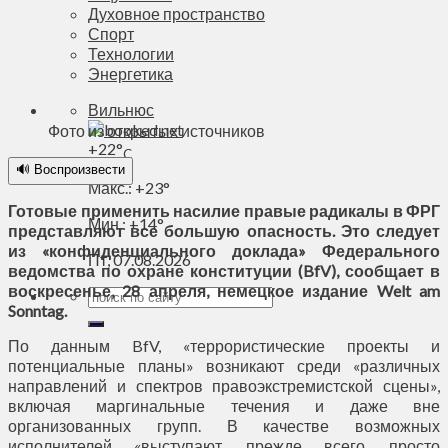
Духовное пространство
Спорт
Технологии
Энергетика
Вильнюс
Фото из открытых источников
+
22°
C
🔊 Воспроизвести
Макс.:
+
23°
Готовые применить насилие правые радикалы в ФРГ
Мин.:
+
14°
представляют все большую опасность. Это следует
из «конфиденциального доклада» Федерального
Пт, 07.08.2026
ведомства по охране конституции (BfV), сообщает в
воскресенье, 28 апреля, немецкое издание Welt am
Sonntag.
По данным BfV, «террористические проекты и
потенциальные планы» возникают среди «различных
направлений и спектров правоэкстремистской сцены»,
включая маргинальные течения и даже вне
организованных групп. В качестве возможных
исполнителей «выступают, прежде всего, просто