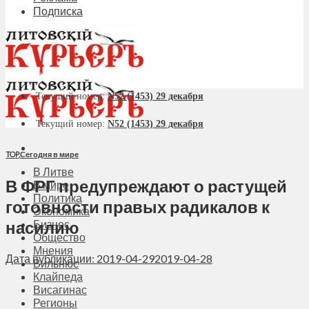
Подписка
Текущий номер:
N52 (1453) 29 декабря
Текущий номер:
N52 (1453) 29 декабря
TOP
,
Сегодня в мире
В Литве
В ФРГ предупреждают о растущей
В мире
Политика
готовности правых радикалов к
Экономика
насилию
Бизнес
Общество
Мнения
Дата публикации: 2019-04-29
2019-04-28
Вильнюс
Клайпеда
Висагинас
Регионы