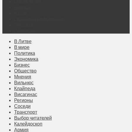
Объявления
Афиша
Архив
Правовая информация
Реклама
Подписка
В Литве
В мире
Политика
Экономика
Бизнес
Общество
Мнения
Вильнюс
Клайпеда
Висагинас
Регионы
Соседи
Транспорт
Выбор читателей
Калейдоскоп
Армия