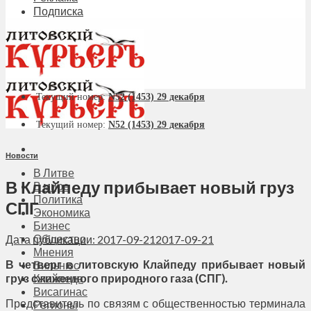
Подписка
Текущий номер:
N52 (1453) 29 декабря
Текущий номер:
N52 (1453) 29 декабря
Новости
В Литве
В Клайпеду прибывает новый груз
В мире
Политика
СПГ
Экономика
Бизнес
Общество
Дата публикации: 2017-09-21
2017-09-21
Мнения
В четверг в литовскую Клайпеду прибывает новый
Вильнюс
груз сжиженного природного газа (СПГ).
Клайпеда
Висагинас
Представитель по связям с общественностью терминала
Регионы