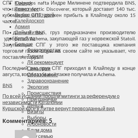
СПГ Klaipedos nafta Индре Милинене подтвердила BNS,
Соседи
что газовоз Arctic Discoverer, который доставит 140 тыс.
Транспорт
Выбор читателей
кубометров СПГ, должен прибыть в Клайпеду около 15
Калейдоскоп
часов.
Армия
По данным BNS, груз предназначен производителю
Сейм Литвы
Культура
удобрений Achema, закупающей газ у норвежской Statoil.
Больше
Закупающая СПГ у этого же поставщика компания
Фоторепортаж
торговли газом Litgas на своем сайте не указывает, что
Туризм
поставляет груз.
ЛК рекомендует
Последний раз груз СПГ приходил в Клайпеду в конце
Сеньорам
августа, тогда газ Statoil также получила и Achema.
Образование
Здравоохранение
BNS
Экология
Происшествия
По всей Испании прошли митинги за референдум о
Приграничье
независимости Каталонии
Деньги
Куршской косе в Литве вернут первозданный вид
Визиты
Выборы
Комментариев: 5
Агроновости
Едим дома
Ищу семью