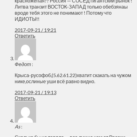
красножёпая?? Россия — СОСЕД гигантский рынок !
Литва транзит ВОСТОК-ЗАПАД только обебзянаы
вроде тебя этого не понимают ! Потому что
ИДИОТЫ!!
2017-09-21 / 19:21
Ответить
Федот
:
Крыса-русофоб,(5.62.61.22)хватит скакать на чужом
нике,ослиные уши всё равно видно.
2017-09-21 / 19:13
Ответить
As
: