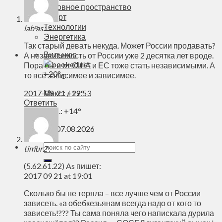
Духовное пространство
Спорт
Технологии
lab as
:
Энергетика
Так старый девать некуда. Может России продавать?
Вильнюс
А независимость от России уже 2 десятка лет вроде.
Пора бы и от США и ЕС тоже стать независимыми. А
+
20°
то всё зависимее и зависимее.
C
Макс.:
+
22°
2017-09-21 / 19:53
Ответить
Мин.:
+
14°
Пт, 07.08.2026
timur2
:
(5.62.61.22) As пишет:
2017 09 21 at 19:01
Сколько бы не теряла – все лучше чем от России
зависеть. «а обебкезьянам всегда надо от кого то
зависеть!??? Ты сама поняла чего напискала дурила