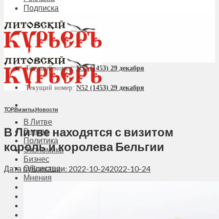
Подписка
Текущий номер:
N52 (1453) 29 декабря
Текущий номер:
N52 (1453) 29 декабря
TOP
,
Визиты
,
Новости
В Литве
В Литве находятся с визитом
В мире
Политика
король и королева Бельгии
Экономика
Бизнес
Общество
Дата публикации: 2022-10-24
2022-10-24
Мнения
Вильнюс
Клайпеда
Висагинас
Регионы