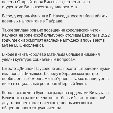
посетит Старый город Вильнюса, встретится со
студентами Вильнюсского университета.
В среду король Филипп и Г. Науседа посетят бельгийских
военных на полигоне в Пабраде.
Также запланировано посещение королевской четой
Каунаса, европейской культурной столицы Европы в 2022
году, где они осмотрят наследие арт-деко и побывают в
музее М. К. Чюрлёниса.
В ходе визита королева Матильда больше внимания
уделит культуре, социальным вопросам.
Вместе с Дианой Науседене она посетит Еврейский музей
им. Гаона в Вильнюсе. В среду в Украинском центре
пообщается с беженцами из Украины. Также планируется
визит в социальный ресторан «Первый блин».
Королевская чета будет награждена орденами Витаутаса
Великого за развитие литовско-бельгийских отношений,
двустороннего политического, экономического и
общественного сотрудничества.