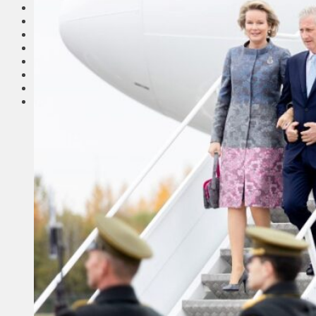
Соседи
Транспорт
Выбор читателей
Калейдоскоп
Армия
Сейм Литвы
Культура
Больше
Фоторепортаж
Туризм
ЛК рекомендует
Сеньорам
Образование
Здравоохранение
Экология
Происшествия
Приграничье
Деньги
Визиты
Выборы
Агроновости
Едим дома
Ищу семью