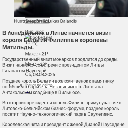
Духовное пространство
Спорт
Технологии
Nuotrauka BNS/ Lukas Balandis
Энергетика
Вильнюс
В понедельник в Литве начнется визит
короля Бельгии Филиппа и королевы
+
21°
C
Матильды.
Макс.:
+
21°
Государственный визит монархов продлится до среды.
Мин.:
+
12°
Визит начнется со встречи с президентом Литвы
Гитанасом Науседой.
Сб, 08.08.2026
Позднее король Бельгии возложит венок к памятнику
погибшим в борьбе за Независимость Литвы на
Антакольском кладбище в Вильнюсе.
Во вторник президент и король Филипп примут участие в
Литовско-бельгийском бизнес-форуме, позднее король
посетит Научно-технологический парк в Саулетикис.
Королевская чета и президент с женой Дианой Науседене