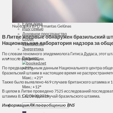
Деньги
Визиты
Выборы
Агроновости
Едим дома
Nuotrauka BFL/ Irmantas Gelūnas
Ищу семью
Духовное пространство
В Литве впервые обнаружен бразильский шт
Спорт
Национальная лаборатория надзора за общ
Технологии
Энергетика
По словам геномного эпидемиолога Гитиса Дудаса, этот ш
Вильнюс
или после вакцинации.
По предварительным данным Национального центра обществ
+
21°
C
бразильский штамм в настоящее время не распространяетс
Макс.:
+
21°
Также было выявлено 469 случаев британского штамма и 1
Мин.:
+
12°
В целом в Литве проведено 7525 исследований последоват
Сб, 08.08.2026
штамма B.1.620 и один случай бразильского штамма.
Информация ЛК по сообщению BNS