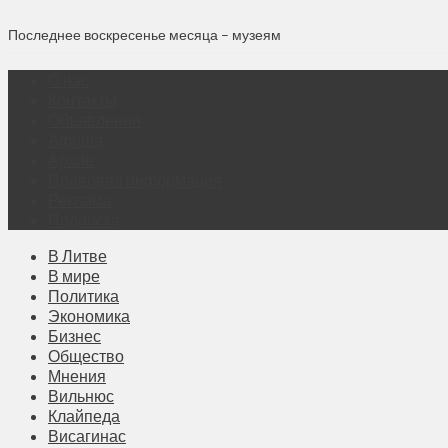
Последнее воскресенье месяца – музеям
О нас
Контакты
Объявления
Афиша
Архив
Правовая информация
Реклама
Подписка
В Литве
В мире
Политика
Экономика
Бизнес
Общество
Мнения
Вильнюс
Клайпеда
Висагинас