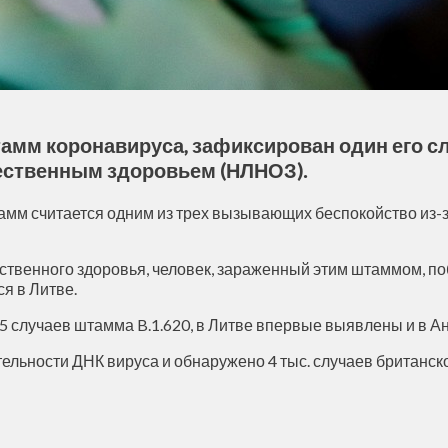
амм коронавируса, зафиксирован один его сл
ественным здоровьем (НЛНОЗ).
тамм считается одним из трех вызывающих беспокойство из-
енного здоровья, человек, зараженный этим штаммом, побы
я в Литве.
5 случаев штамма B.1.620, в Литве впервые выявлены и в А
ельности ДНК вируса и обнаружено 4 тыс. случаев британск