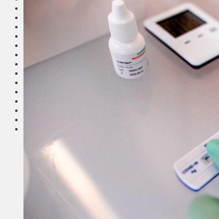
Общество
Мнения
Вильнюс
Клайпеда
Висагинас
Регионы
Соседи
Транспорт
Выбор читателей
Калейдоскоп
Армия
Сейм Литвы
Культура
Больше
Фоторепортаж
Туризм
ЛК рекомендует
Сеньорам
Образование
Здравоохранение
Экология
Происшествия
Приграничье