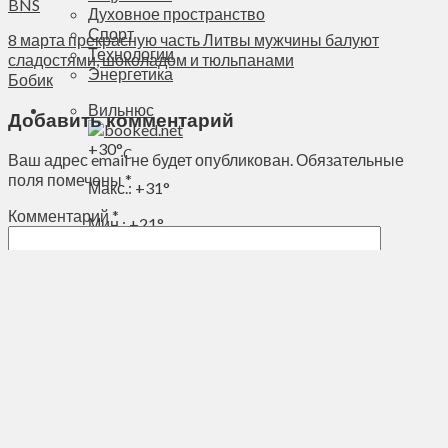
BNS
Духовное пространство
Спорт
8 марта прекрасную часть Литвы мужчины балуют
Технологии
сладостями, шоколадом и тюльпанами
Энергетика
Бобик
Вильнюс
Добавить комментарий
+
30°
C
Ваш адрес email не будет опубликован.
Обязательные
поля помечены
*
Макс.:
+
31°
Комментарий
*
Мин.:
+
21°
Чт, 06.08.2026
Имя
Email