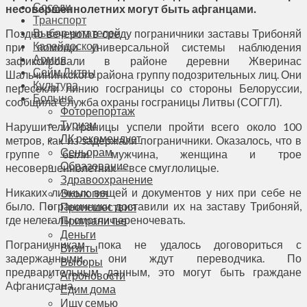
Соседи
несовершеннолетних могут быть афганцами.
Транспорт
Выбор читателей
Поздно вечером в среду пограничники заставы Трибоняй
Калейдоскоп
при помощи универсальной системы наблюдения
Армия
зафиксировали в районе деревни Жверинас
Сейм Литвы
Шальчининкского района группу подозрительных лиц. Они
Культура
пересекли линию госграницы со стороны Белоруссии,
Больше
сообщила Служба охраны госграницы Литвы (СОГГЛ).
Фоторепортаж
Туризм
Нарушители границы успели пройти всего около 100
ЛК рекомендует
метров, как из задержали пограничники. Оказалось, что в
Сеньорам
группе были мужчина, женщина и трое
Образование
несовершеннолетних — все смуглолицые.
Здравоохранение
Никаких личных вещей и документов у них при себе не
Экология
было. Пограничники доставили их на заставу Трибоняй,
Происшествия
где нелегалы смогли переночевать.
Приграничье
Деньги
Пограничникам пока не удалось договориться с
Визиты
задержанными, они ждут переводчика. По
Выборы
предварительным данным, это могут быть граждане
Агроновости
Афганистана.
Едим дома
Ищу семью