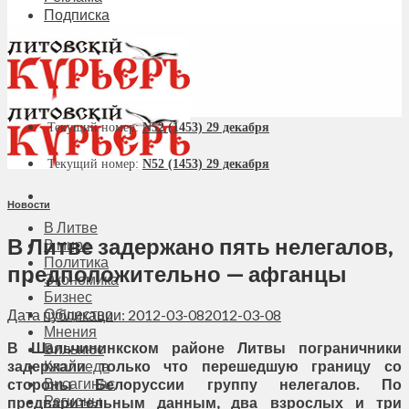
Подписка
Текущий номер:
N52 (1453) 29 декабря
Текущий номер:
N52 (1453) 29 декабря
Новости
В Литве
В Литве задержано пять нелегалов,
В мире
Политика
предположительно — афганцы
Экономика
Бизнес
Общество
Дата публикации: 2012-03-08
2012-03-08
Мнения
В Шальчининкском районе Литвы пограничники
Вильнюс
задержали только что перешедшую границу со
Клайпеда
Висагинас
стороны Белоруссии группу нелегалов. По
Регионы
предварительным данным, два взрослых и три