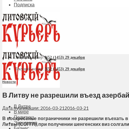
Подписка
Текущий номер:
N52 (1453) 29 декабря
Текущий номер:
N52 (1453) 29 декабря
Новости
В Литву не разрешили въезд азерба
В Литве
Дата публикации: 2016-03-21
2016-03-21
В мире
Политика
В воскресенье пограничники не разрешили въехать в 
Экономика
Литвы (СОГГЛ), при получении шенгенских виз солгали 
Бизнес