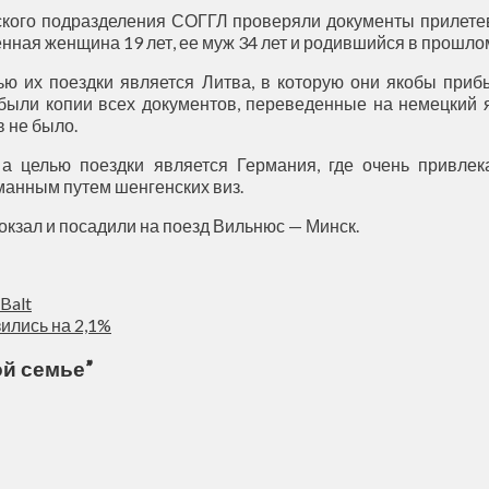
ского подразделения СОГГЛ проверяли документы прилете
ная женщина 19 лет, ее муж 34 лет и родившийся в прошлом
лью их поездки является Литва, в которую они якобы при
 были копии всех документов, переведенные на немецкий 
в не было.
 а целью поездки является Германия, где очень привле
анным путем шенгенских виз.
кзал и посадили на поезд Вильнюс — Минск.
Balt
ились на 2,1%
ой семье
”