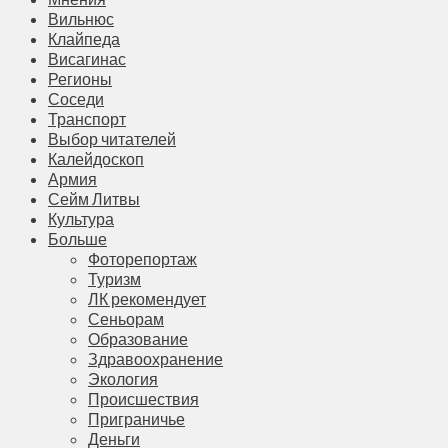
Вильнюс
Клайпеда
Висагинас
Регионы
Соседи
Транспорт
Выбор читателей
Калейдоскоп
Армия
Сейм Литвы
Культура
Больше
Фоторепортаж
Туризм
ЛК рекомендует
Сеньорам
Образование
Здравоохранение
Экология
Происшествия
Приграничье
Деньги