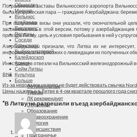
Общество
Пограничники заставы Вильнюсского аэропорта Вильнюс
Мнения
была супружеская пара — граждане Азербайджана: беремен
Вильнюс
Клайпеда
При получении визы они указали, что окончательной це
Висагинас
засомневались в этой версии, потому у азербайджанцев
Регионы
приезд в Литву, цель и условия пребывания в ней у супруго
Соседи
Транспорт
Азербайджанцы признали, что Литва их не интересует,
Выбор читателей
информировали приезжих о ликвидации их полученных обм
Калейдоскоп
Армия
Иностранцев отвезли на Вильнюсский железнодорожный во
Сейм Литвы
BNS
Культура
Больше
Из-за неполадок неделю не будет действовать смычка Nord
Фоторепортаж
Цены на жилье в Литве в 4-ом квартале прошлого года сниз
Туризм
ЛК рекомендует
“
В Литву не разрешили въезд азербайджанск
Сеньорам
Образование
Здравоохранение
Экология
Происшествия
Приграничье