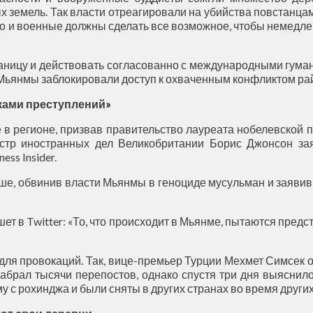
 земель. Так власти отреагировали на убийства повстанца
о и военные должны сделать все возможное, чтобы немедле
аницу и действовать согласованно с международными гума
 Мьянмы заблокировали доступ к охваченным конфликтом ра
иками преступлений»
в регионе, призвав правительство лауреата нобелевской 
стр иностранных дел Великобритании Борис Джонсон зая
ss Insider.
 обвинив власти Мьянмы в геноциде мусульман и заявив, чт
ет в Twitter: «То, что происходит в Мьянме, пытаются предс
 для провокаций. Так, вице-премьер Турции Мехмет Симсек 
r набрал тысячи перепостов, однако спустя три дня выясни
с рохинджа и были сняты в других странах во время других