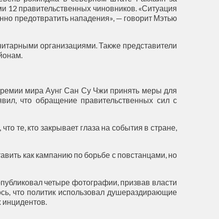
ми 12 правительственных чиновников. «Ситуация
нно предотвратить нападения», — говорит Мэтью
нитарными организациями. Также представители
йонам.
премии мира Аунг Сан Су Чжи принять меры для
вил, что обращение правительственных сил с
о те, кто закрывает глаза на события в стране,
тавить как кампанию по борьбе с повстанцами, но
опубликовал четыре фотографии, призвав власти
лось, что политик использовал душераздирающие
 инцидентов.