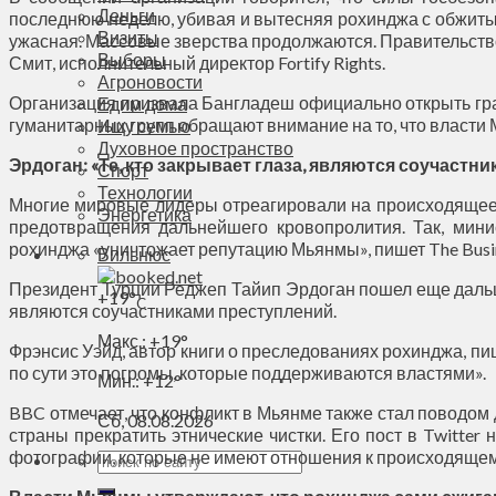
Деньги
последнюю неделю, убивая и вытесняя рохинджа с обжитых
Визиты
ужасная. Массовые зверства продолжаются. Правительств
Выборы
Смит, исполнительный директор Fortify Rights.
Агроновости
Организация призвала Бангладеш официально открыть гр
Едим дома
гуманитарных групп обращают внимание на то, что власти
Ищу семью
Духовное пространство
Эрдоган: «Те, кто закрывает глаза, являются соучастн
Спорт
Технологии
Многие мировые лидеры отреагировали на происходящее 
Энергетика
предотвращения дальнейшего кровопролития. Так, мини
рохинджа «уничтожает репутацию Мьянмы», пишет The Busine
Вильнюс
Президент Турции Реджеп Тайип Эрдоган пошел еще дальше,
+
19°
C
являются соучастниками преступлений.
Макс.:
+
19°
Фрэнсис Уэйд, автор книги о преследованиях рохинджа, пиш
по сути это погромы, которые поддерживаются властями».
Мин.:
+
12°
BBC отмечает, что конфликт в Мьянме также стал поводом
Сб, 08.08.2026
страны прекратить этнические чистки. Его пост в Twitte
фотографии, которые не имеют отношения к происходящему 