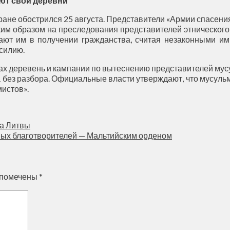
ют свои деревни
ане обострился 25 августа. Представители «Армии спасени
аким образом на преследования представителей этническо
ают им в получении гражданства, считая незаконными и
силию.
ах деревень и кампании по вытеснению представителей му
без разбора. Официальные власти утверждают, что мусуль
истов».
га Литвы
ных благотворителей — Мальтийским орденом
 помечены
*