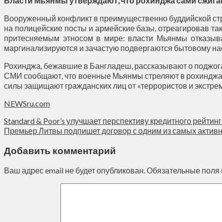
Власти Мьянмы утверждают, что рохинджа сами сжига
Вооруженный конфликт в преимущественно буддийской стр
на полицейские посты и армейские базы, отреагировав т
притесняемым этносом в мире: власти Мьянмы отказыв
маргинализируются и зачастую подвергаются бытовому на
Рохинджа, бежавшие в Бангладеш, рассказывают о поджог
СМИ сообщают, что военные Мьянмы стреляют в рохинджа 
силы защищают гражданских лиц от «террористов и экстрем
NEWSru.com
Standard & Poor’s улучшает перспективу кредитного рейтин
Премьер Литвы подпишет договор с одним из самых актив
Добавить комментарий
Ваш адрес email не будет опубликован.
Обязательные поля