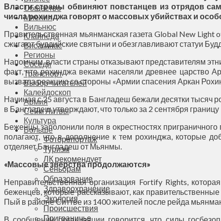
Власти страны обвиняют повстанцев из отрядов са
Общество
числа рохинджа говорят о массовых убийствах и особ
Мнения
Вильнюс
Правительственная мьянманская газета Global New Light
Клайпеда
сжигают буддийские святыни и обезглавливают статуи Буд
Висагинас
Регионы
Напомним, власти страны отказывают представителям этни
Соседи
факт, что рохинджа веками населяли древнее царство А
Транспорт
вызвала реакцию со стороны «Армии спасения Аркан Рох
Выбор читателей
Калейдоскоп
Начиная с 25 августа в Бангладеш бежали десятки тысяч ро
Армия
в Бангладеш утверждают, что только за 2 сентября границу 
Сейм Литвы
Культура
Беженцы заполонили поля в окрестностях приграничного 
Больше
полагают, что в дополнение к тем рохинджа, которые до
Фоторепортаж
отделяет Бангладеш от Мьянмы.
Туризм
ЛК рекомендует
«Массовые зверства продолжаются»
Сеньорам
Образование
Неправительственная организация Fortify Rights, кото
Здравоохранение
беженцев, которые рассказывают, как правительственные
Экология
Пый в районе Ситтве из 1400 жителей после рейда мьянман
Происшествия
Приграничье
В сообщении организации говорится, что силы госбезо