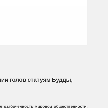
ии голов статуям Будды,
л озабоченность мировой общественности.