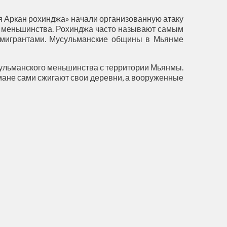
я Аркан рохинджа» начали организованную атаку
го меньшинства. Рохинджа часто называют самым
ммигрантами. Мусульманские общины в Мьянме
сульманского меньшинства с территории Мьянмы.
мане сами сжигают свои деревни, а вооруженные