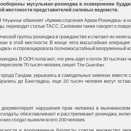
мообороны мусульман-рохинджа в осквернении будди
ой жестокости представителей силовых ведомств.
 of Myanmar обвиняет «Армию спасения Аркан Рохинджа» в 
ды, переводит статью ТАСС. Силовики также говорят о повр
ческой группы рохинджа в гражданстве и считают их нелега
ркан в этой местности. В конце лета масштабная операци
инджа» и спровоцировала полномасштабный вооруженный к
хинджа. В ООН полагают, что речь идет о почти 30 тысячах 
пересекли 70 тысяч человек, пишет The Guardian.
города Гандам, укрываясь в самодельных хижинах вместе 
брались до Бангладеш, еще 20 тысяч человек могут остав
рая документирует нарушения прав человека в мьянманско
 солдаты обезглавливают и расстреливают рохинджа, включ
ских солдат выжили всего 200 человек.
пасности и вооруженные буддисты сожгли множество дер