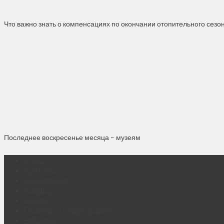
Что важно знать о компенсациях по окончании отопительного сезо
Последнее воскресенье месяца – музеям
О нас
Контакты
Объявления
Афиша
Архив
Правовая информация
Реклама