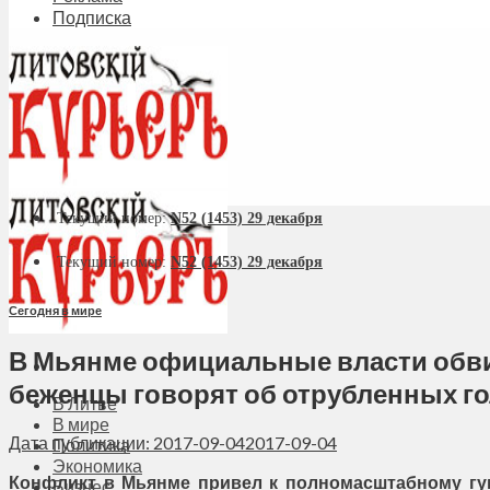
Подписка
Текущий номер:
N52 (1453) 29 декабря
Текущий номер:
N52 (1453) 29 декабря
Сегодня в мире
В Мьянме официальные власти обви
беженцы говорят об отрубленных г
В Литве
В мире
Дата публикации: 2017-09-04
2017-09-04
Политика
Экономика
Конфликт в Мьянме привел к полномасштабному гу
Бизнес