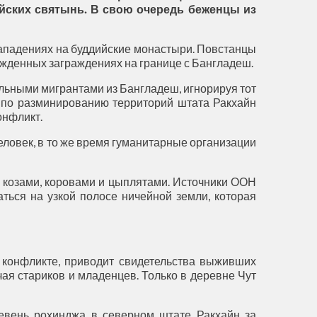
йских святынь. В свою очередь беженцы из
нападениях на буддийские монастыри. Повстанцы
ежденных заграждениях на границе с Бангладеш.
льными мигрантами из Бангладеш, игнорируя тот
я по разминированию территорий штата Ракхайн
онфликт.
человек, в то же время гуманитарные организации
с козами, коровами и цыплятами. Источники ООН
аться на узкой полосе ничейной земли, которая
м конфликте, приводит свидетельства выживших
ая стариков и младенцев. Только в деревне Чут
евень рохинджа в северном штате Ракхайн за