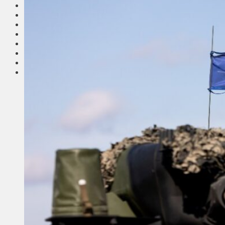
Соседи
Транспорт
Выбор читателей
Калейдоскоп
Армия
Сейм Литвы
Культура
Больше
Фоторепортаж
Туризм
ЛК рекомендует
Сеньорам
Образование
Здравоохранение
Экология
Происшествия
Приграничье
Деньги
Визиты
Выборы
Агроновости
Едим дома
Ищу семью