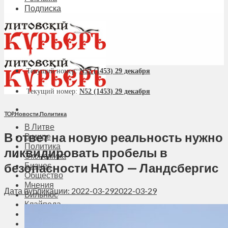
Подписка
Текущий номер:
N52 (1453) 29 декабря
Текущий номер:
N52 (1453) 29 декабря
TOP
,
Новости
,
Политика
В Литве
В ответ на новую реальность нужно
В мире
Политика
ликвидировать пробелы в
Экономика
безопасности НАТО — Ландсбергис
Бизнес
Общество
Мнения
Дата публикации: 2022-03-29
2022-03-29
Вильнюс
Клайпеда
Висагинас
Регионы