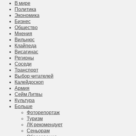
В мире
Политика
Экономика
Бизнес
Общество
Мнения
Вильнюс
Клайпеда
Висагинас
Регионы
Соседи
Транспорт
Выбор читателей
Калейдоскоп
Армия
Сейм Литвы
Культура
Больше
Фоторепортаж
Туризм
ЛК рекомендует
Сеньорам