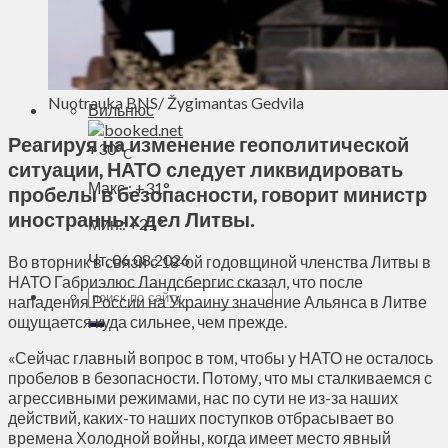
Духовное пространство
Спорт
Технологии
Энергетика
Nuotrauka BNS/ Žygimantas Gedvila
Вильнюс
Реагируя на изменение геополитической
+
30°
C
ситуации, НАТО следует ликвидировать
Макс.:
+
31°
пробелы в безопасности, говорит министр
иностранных дел Литвы.
Мин.:
+
21°
Чт, 06.08.2026
Во вторник в связи с 18-ой годовщиной членства Литвы в
НАТО Габриэлюс Ландсбергис сказал, что после
нападения России на Украину значение Альянса в Литве
ощущается куда сильнее, чем прежде.
«Сейчас главный вопрос в том, чтобы у НАТО не осталось
пробелов в безопасности. Потому, что мы сталкиваемся с
агрессивными режимами, нас по сути не из-за наших
действий, каких-то наших поступков отбрасывает во
времена Холодной войны, когда имеет место явный