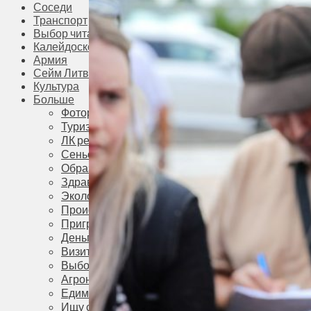
Соседи
Транспорт
Выбор читателей
Калейдоскоп
Армия
Сейм Литвы
Культура
Больше
Фоторепортаж
Туризм
ЛК рекомендует
Сеньорам
Образование
Здравоохранение
Экология
Происшествия
Приграничье
Деньги
Визиты
Выборы
Агроновости
Едим дома
Ищу семью