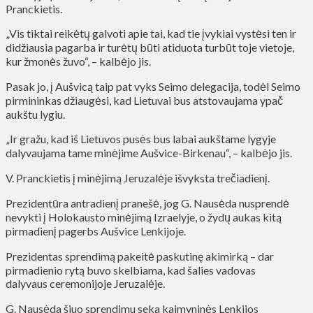
Pranckietis.
„Vis tiktai reikėtų galvoti apie tai, kad tie įvykiai vystėsi ten ir
didžiausia pagarba ir turėtų būti atiduota turbūt toje vietoje,
kur žmonės žuvo“, – kalbėjo jis.
Pasak jo, į Aušvicą taip pat vyks Seimo delegacija, todėl Seimo
pirmininkas džiaugėsi, kad Lietuvai bus atstovaujama ypač
aukštu lygiu.
„Ir gražu, kad iš Lietuvos pusės bus labai aukštame lygyje
dalyvaujama tame minėjime Aušvice-Birkenau“, – kalbėjo jis.
V. Pranckietis į minėjimą Jeruzalėje išvyksta trečiadienį.
Prezidentūra antradienį pranešė, jog G. Nausėda nusprendė
nevykti į Holokausto minėjimą Izraelyje, o žydų aukas kitą
pirmadienį pagerbs Aušvice Lenkijoje.
Prezidentas sprendimą pakeitė paskutinę akimirką – dar
pirmadienio rytą buvo skelbiama, kad šalies vadovas
dalyvaus ceremonijoje Jeruzalėje.
G. Nausėda šiuo sprendimu seka kaimyninės Lenkijos