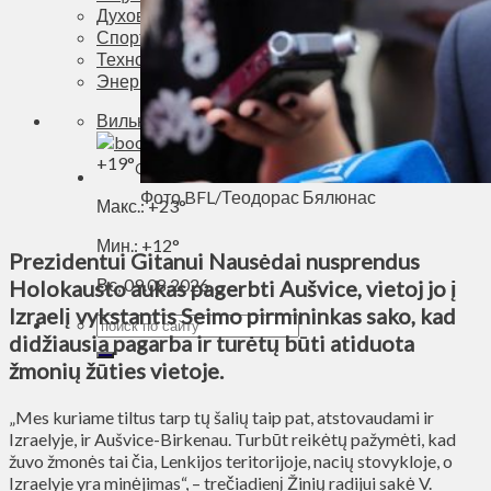
Духовное пространство
Спорт
Технологии
Энергетика
Вильнюс
+
19°
C
Фото BFL/Теодорас Бялюнас
Макс.:
+
23°
Мин.:
+
12°
Prezidentui Gitanui Nausėdai nusprendus
Вс, 09.08.2026
Holokausto aukas pagerbti Aušvice, vietoj jo į
Izraelį vykstantis Seimo pirmininkas sako, kad
didžiausia pagarba ir turėtų būti atiduota
žmonių žūties vietoje.
„Mes kuriame tiltus tarp tų šalių taip pat, atstovaudami ir
Izraelyje, ir Aušvice-Birkenau. Turbūt reikėtų pažymėti, kad
žuvo žmonės tai čia, Lenkijos teritorijoje, nacių stovykloje, o
Izraelyje yra minėjimas“, – trečiadienį Žinių radijui sakė V.