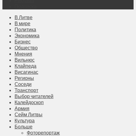
Реклама
Подписка
В Литве
В мире
Политика
Экономика
Бизнес
Общество
Мнения
Вильнюс
Клайпеда
Висагинас
Регионы
Соседи
Транспорт
Выбор читателей
Калейдоскоп
Армия
Сейм Литвы
Культура
Больше
Фоторепортаж