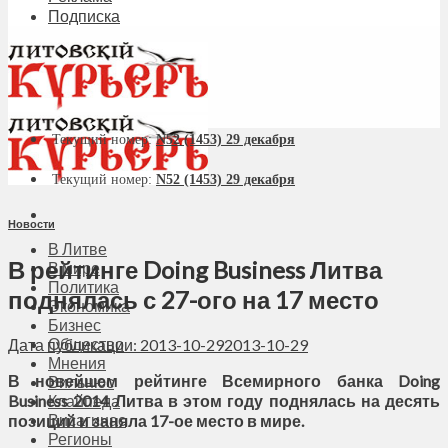
Подписка
Текущий номер:
N52 (1453) 29 декабря
Текущий номер:
N52 (1453) 29 декабря
Новости
В Литве
В рейтинге Doing Business Литва
В мире
Политика
поднялась с 27-ого на 17 место
Экономика
Бизнес
Общество
Дата публикации: 2013-10-29
2013-10-29
Мнения
В новейшем рейтинге Всемирного банка Doing
Вильнюс
Business 2014 Литва в этом году поднялась на десять
Клайпеда
Висагинас
позиций и заняла 17-ое место в мире.
Регионы