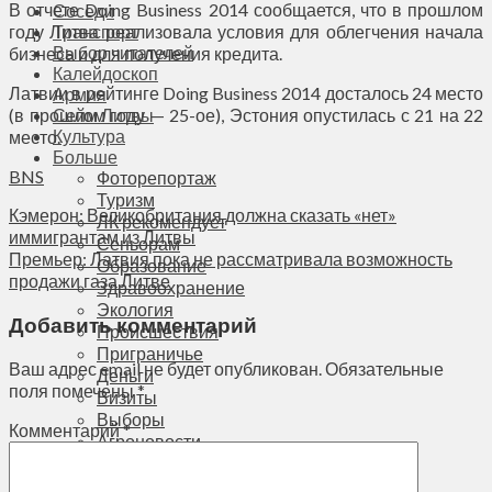
В отчете Doing Business 2014 сообщается, что в прошлом
Соседи
году Литва реализовала условия для облегчения начала
Транспорт
Выбор читателей
бизнеса и для получения кредита.
Калейдоскоп
Латвии в рейтинге Doing Business 2014 досталось 24 место
Армия
(в прошлом году — 25-ое), Эстония опустилась с 21 на 22
Сейм Литвы
Культура
место.
Больше
BNS
Фоторепортаж
Туризм
Кэмерон: Великобритания должна сказать «нет»
ЛК рекомендует
иммигрантам из Литвы
Сеньорам
Премьер: Латвия пока не рассматривала возможность
Образование
продажи газа Литве
Здравоохранение
Экология
Добавить комментарий
Происшествия
Приграничье
Ваш адрес email не будет опубликован.
Обязательные
Деньги
поля помечены
*
Визиты
Выборы
Комментарий
*
Агроновости
Едим дома
Ищу семью