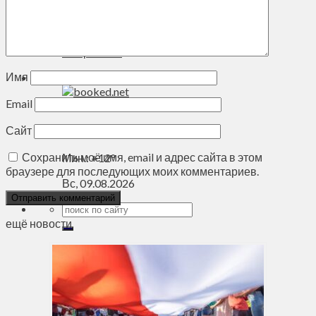
Духовное пространство
Спорт
Технологии
Энергетика
Имя
Вильнюс
Email
+
21°
C
Сайт
Макс.:
+
25°
Сохранить моё имя, email и адрес сайта в этом
Мин.:
+
12°
браузере для последующих моих комментариев.
Вс, 09.08.2026
ещё новости