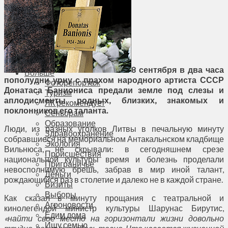
Соседи
Транспорт
Выбор читателей
Калейдоскоп
Армия
Сейм Литвы
Культура
8 сентября в два часа
Больше
пополудни урну с прахом народного артиста СССР
Фоторепортаж
Донатаса Баниониса предали земле под слезы и
Туризм
аплодисменты родных, близких, знакомых и
ЛК рекомендует
поклонников его таланта.
Сеньорам
Образование
Люди, из разных уголков Литвы в печальную минуту
Здравоохранение
собравшиеся на мемориальном Антакальнском кладбище
Экология
Вильнюса, не скрывали: в сегодняшнем срезе
Происшествия
национальной культуры время и болезнь проделали
Приграничье
невосполнимую брешь, забрав в мир иной талант,
Деньги
рождающийся раз в столетие и далеко не в каждой стране.
Визиты
Выборы
Как сказал в минуту прощания с театральной и
Агроновости
кинолегендой министр культуры Шарунас Бирутис,
Едим дома
«найти свое место на горизонтали жизни довольно
Ищу семью