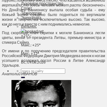
трудно, поскольку здесь тесно. Что касается жизненной
Духовное пространство
вертикали, то здесь человек может расти бесконечно».
Спорт
Но Донатасу Банионису выпала особая судьба – ему
Технологии
божьей волей суждено было подняться по вертикали
Энергетика
жизни и творчества исключительно высоко. Так высоко,
как до него и вместе с ним поднимались немногие.
Вильнюс
Под скорбный плач скрипки к могиле Баниониса легли
+
21°
C
цветы, венки от президента Литвы, премьер-министра и
спикера Сейма.
Макс.:
+
25°
От имени и по поручению председателя правительства
Мин.:
+
12°
Российской Федерации Дмитрия Медведева венок к ногам
усопшего возложил посол России в Литве Александр
Вс, 09.08.2026
Удальцов.
Анатолий ИВАНОВ