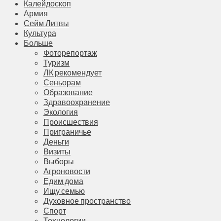
Калейдоскоп
Армия
Сейм Литвы
Культура
Больше
Фоторепортаж
Туризм
ЛК рекомендует
Сеньорам
Образование
Здравоохранение
Экология
Происшествия
Приграничье
Деньги
Визиты
Выборы
Агроновости
Едим дома
Ищу семью
Духовное пространство
Спорт
Технологии