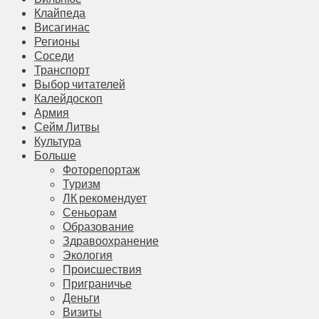
Клайпеда
Висагинас
Регионы
Соседи
Транспорт
Выбор читателей
Калейдоскоп
Армия
Сейм Литвы
Культура
Больше
Фоторепортаж
Туризм
ЛК рекомендует
Сеньорам
Образование
Здравоохранение
Экология
Происшествия
Приграничье
Деньги
Визиты