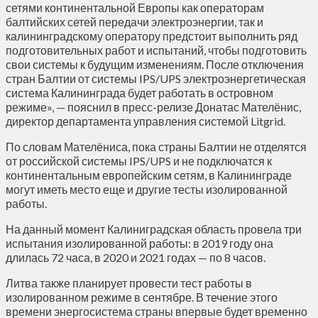
сетями континентальной Европы как операторам
балтийских сетей передачи электроэнергии, так и
калининградскому оператору предстоит выполнить ряд
подготовительных работ и испытаний, чтобы подготовить
свои системы к будущим изменениям. После отключения
стран Балтии от системы IPS/UPS электроэнергетическая
система Калининграда будет работать в островном
режиме», — пояснил в пресс-релизе Донатас Мателёнис,
директор департамента управления системой Litgrid.
По словам Мателёниса, пока страны Балтии не отделятся
от российской системы IPS/UPS и не подключатся к
континентальным европейским сетям, в Калининграде
могут иметь место еще и другие тесты изолированной
работы.
На данный момент Калиниградская область провела три
испытания изолированной работы: в 2019 году она
длилась 72 часа, в 2020 и 2021 годах — по 8 часов.
Литва также планирует провести тест работы в
изолированном режиме в сентябре. В течение этого
времени энергосистема страны впервые будет временно