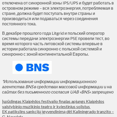
отключена от синхронной зоны IPS/UPS и будет работать в
островном режиме – вся электроэнергия, потребляемая в
стране, должна будет поступать внутри страны и
производиться или подаваться через соединения
постоянного тока.
В декабре прошлого года Litgrid и польский оператор
системы передачи электроэнергии PSE провели тест, во
время которого часть литовской системы впервые в
истории работала синхронно с польской системой и
синхронно с зоной континентальной Европы.
*Использование информации информационного
агентства BNS в средствах массовой информации и на
сайтах без письменного согласия UAB «BNS» запрещено
Įspūdingas Klaipėdos festivalio finalas apjungs Klaipėdos
valstybinio muzikinio teatro ir kviestinius solistus
EK patikslins sankcijų įgyvendinimą dėl Kaliningrado tranzito –
G. Nausėda