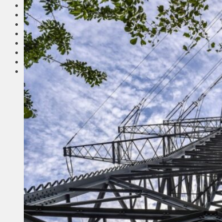
Соседи
Транспорт
Выбор читателей
Калейдоскоп
Армия
Сейм Литвы
Культура
Больше
Фоторепортаж
Туризм
ЛК рекомендует
Сеньорам
Образование
Здравоохранение
Экология
Происшествия
Приграничье
Деньги
Визиты
Выборы
Агроновости
Едим дома
Ищу семью