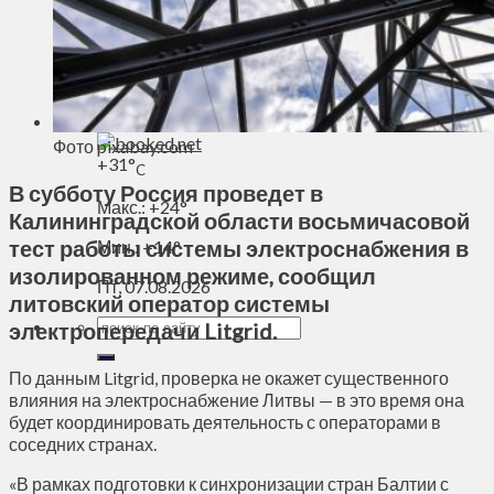
Духовное пространство
Спорт
Технологии
Энергетика
Вильнюс
Фото pixabay.com
+
31°
C
В субботу Россия проведет в
Макс.:
+
24°
Калининградской области восьмичасовой
тест работы системы электроснабжения в
Мин.:
+
14°
изолированном режиме, сообщил
Пт, 07.08.2026
литовский оператор системы
электропередачи Litgrid.
По данным Litgrid, проверка не окажет существенного
влияния на электроснабжение Литвы — в это время она
будет координировать деятельность с операторами в
соседних странах.
«В рамках подготовки к синхронизации стран Балтии с