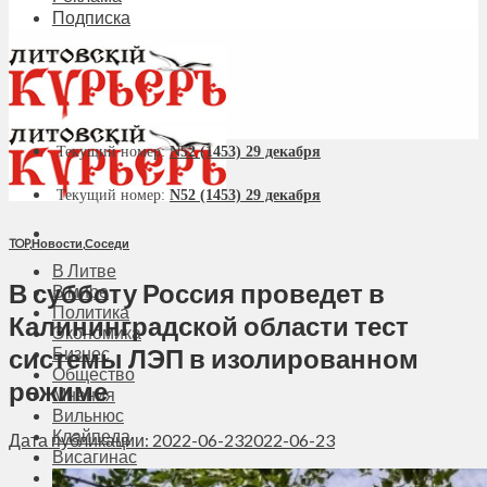
Подписка
Текущий номер:
N52 (1453) 29 декабря
Текущий номер:
N52 (1453) 29 декабря
TOP
,
Новости
,
Соседи
В Литве
В субботу Россия проведет в
В мире
Политика
Калининградской области тест
Экономика
системы ЛЭП в изолированном
Бизнес
Общество
режиме
Мнения
Вильнюс
Клайпеда
Дата публикации: 2022-06-23
2022-06-23
Висагинас
Регионы