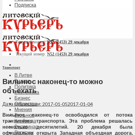
Подписка
Текущий номер:
N52 (1453) 29 декабря
Текущий номер:
N52 (1453) 29 декабря
Транспорт
В Литве
Вильнюс наконец-то можно
В мире
Политика
объехать
Экономика
Бизнес
Общество
Дата публикации: 2017-01-05
2017-01-04
Мнения
Вильнюс наконец-то освободился от потока
Вильнюс
транзитного транспорта. Эта проблема решалась
Клайпеда
Висагинас
несколько десятилетий. 20 декабря была
Регионы
официально открыта Западная объездная дорога,