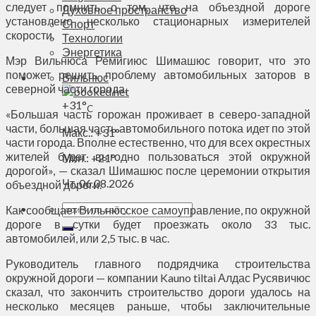
следует помнить о том, что на объездной дороге
Духовное пространство
установлено несколько стационарных измерителей
Спорт
скорости.
Технологии
Энергетика
Мэр Вильнюса Ремигиюс Шимашюс говорит, что это
поможет решить проблему автомобильных заторов в
Вильнюс
северной части города.
+
31°
C
«Большая часть горожан проживает в северо-западной
части, большая часть автомобильного потока идет по этой
Макс.:
+
31°
части города. Вполне естественно, что для всех окрестных
жителей будет выгодно пользоваться этой окружной
Мин.:
+
21°
дорогой», — сказал Шимашюс после церемонии открытия
Чт, 06.08.2026
объездной дороги.
Как сообщает Вильнюсское самоуправление, по окружной
дороге в сутки будет проезжать около 33 тыс.
автомобилей, или 2,5 тыс. в час.
Руководитель главного подрядчика строительства
окружной дороги — компании Kauno tiltai Алдас Русявичюс
сказал, что закончить строительство дороги удалось на
несколько месяцев раньше, чтобы заключительные