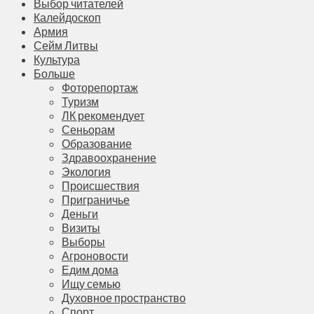
Выбор читателей
Калейдоскоп
Армия
Сейм Литвы
Культура
Больше
Фоторепортаж
Туризм
ЛК рекомендует
Сеньорам
Образование
Здравоохранение
Экология
Происшествия
Приграничье
Деньги
Визиты
Выборы
Агроновости
Едим дома
Ищу семью
Духовное пространство
Спорт