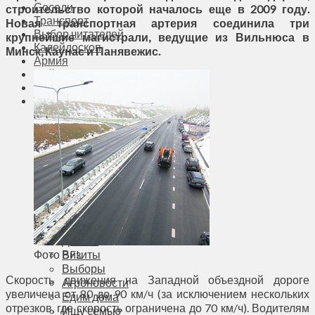
Соседи
строительство которой началось еще в 2009 году.
Транспорт
Новая транспортная артерия соединила три
Выбор читателей
крупнейшие магистрали, ведущие из Вильнюса в
Калейдоскоп
Минск, Каунас и Пан
явежис.
Армия
Сейм Литвы
Культура
Больше
Фоторепортаж
Туризм
ЛК рекомендует
Сеньорам
Образование
Здравоохранение
Экология
Происшествия
Приграничье
Деньги
Фото BFL
Визиты
Выборы
Скорость движения на Западной объездной дороге
Агроновости
увеличена от 80 до 90 км/ч (за исключением нескольких
Едим дома
отрезков, где скорость ограничена до 70 км/ч). Водителям
Ищу семью