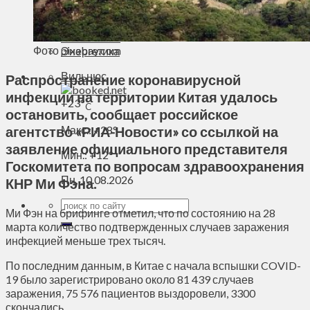
Духовное пространство
Спорт
Технологии
Фото pixabay.com
Энергетика
Вильнюс
Распространение коронавирусной
инфекции на территории Китая удалось
+
23°
C
остановить, сообщает российское
агентство «РИА-Новости» со ссылкой на
Макс.:
+
28°
заявление официального представителя
Мин.:
+
12°
Госкомитета по вопросам здравоохранения
Пн, 10.08.2026
КНР Ми Фэна.
Ми Фэн на брифинге отметил, что по состоянию на 28
марта количество подтвержденных случаев заражения
инфекцией меньше трех тысяч.
По последним данным, в Китае с начала вспышки COVID-
19 было зарегистрировано около 81 439 случаев
заражения, 75 576 пациентов выздоровели, 3300
скончались.