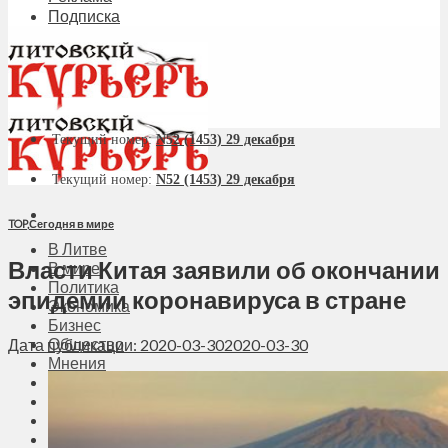
Подписка
Текущий номер:
N52 (1453) 29 декабря
Текущий номер:
N52 (1453) 29 декабря
TOP
,
Сегодня в мире
В Литве
Власти Китая заявили об окончании
В мире
Политика
эпидемии коронавируса в стране
Экономика
Бизнес
Общество
Дата публикации: 2020-03-30
2020-03-30
Мнения
Вильнюс
Клайпеда
Висагинас
Регионы