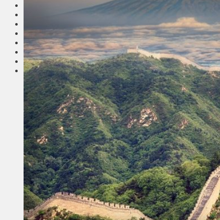
Соседи
Транспорт
Выбор читателей
Калейдоскоп
Армия
Сейм Литвы
Культура
Больше
Фоторепортаж
Туризм
ЛК рекомендует
Сеньорам
Образование
Здравоохранение
Экология
Происшествия
Приграничье
Деньги
Визиты
Выборы
Агроновости
Едим дома
Ищу семью