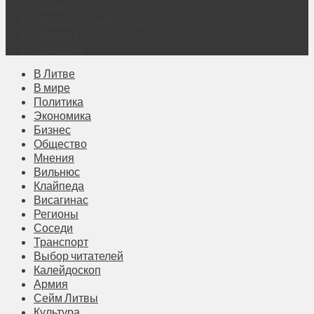
Архив
Правовая информация
Реклама
Подписка
В Литве
В мире
Политика
Экономика
Бизнес
Общество
Мнения
Вильнюс
Клайпеда
Висагинас
Регионы
Соседи
Транспорт
Выбор читателей
Калейдоскоп
Армия
Сейм Литвы
Культура