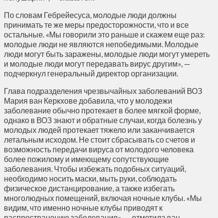
По словам Гебрейесуса, молодые люди должны
принимать те же меры предосторожности, что и все
остальные. «Мы говорили это раньше и скажем еще раз:
молодые люди не являются непобедимыми. Молодые
люди могут быть заражены, молодые люди могут умереть
и молодые люди могут передавать вирус другим», —
подчеркнул генеральный директор организации.
Глава подразделения чрезвычайных заболеваний ВОЗ
Мария ван Керкхове добавила, что у молодежи
заболевание обычно протекает в более мягкой форме,
однако в ВОЗ знают и обратные случаи, когда болезнь у
молодых людей протекает тяжело или заканчивается
летальным исходом. Не стоит сбрасывать со счетов и
возможность передачи вируса от молодого человека
более пожилому и имеющему сопутствующие
заболевания. Чтобы избежать подобных ситуаций,
необходимо носить маски, мыть руки, соблюдать
физическое дистанцирование, а также избегать
многолюдных помещений, включая ночные клубы. «Мы
видим, что именно ночные клубы приводят к
распространению заболевания», — отметила ван