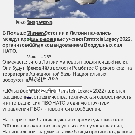
Духовное пространство
Спорт
Технологии
Фото pixabay.com
Энергетика
В Польше, Литве, Эстонии и Латвии начались
Вильнюс
международные военные учения Ramstein Legacy 2022,
организованные командованием Воздушных сил
+
23°
C
НАТО.
Макс.:
+
29°
Отмечается, что в Латвии маневры продлятся до 6 июня.
Мин.:
+
13°
Они будут проходить в волости Рембатес Огрского края на
территории Авиационной базы Национальных
Пн, 10.08.2026
вооруженных сил.
«Целью военных учений Ramstein Legacy 2022 является
расширение сотрудничества, техническая совместимость
и интеграция сил ПВО НАТО в единую структуру
управления ПВО», – говорится в сообщении.
На территории Латвии в учениях примут участие около
300 военнослужащих воздушных сил, сухопутных сил,
Национальной гвардии, а также бойцы противовоздушной