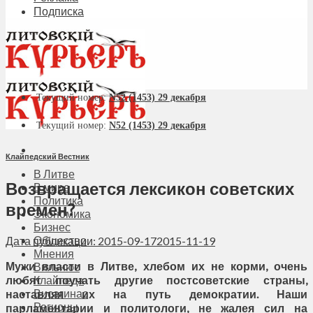
Подписка
Текущий номер:
N52 (1453) 29 декабря
Текущий номер:
N52 (1453) 29 декабря
Клайпедский Вестник
В Литве
Возвращается лексикон советских
В мире
Политика
времен?
Экономика
Бизнес
Общество
Дата публикации: 2015-09-17
2015-11-19
Мнения
Мужи власти в Литве, хлебом их не корми, очень
Вильнюс
любят поучать другие постсоветские страны,
Клайпеда
Висагинас
наставляя их на путь демократии. Наши
Регионы
парламентарии и политологи, не жалея сил на