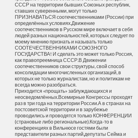
СССР на территории бывших Союзных республик,
ставших суверенными, могут только
ПРИЗНАВАТЬСЯ соотечественниками (России) при
определённых условиях.Движение
соотечественников в Русском мире включает в себя
людей разных национальностей, которых следует по
моему мнению признать и называть только
СООТЕЧЕСТВЕННИКАМИ СОЮЗНОГО
ГОСУДАРСТВА! И сделать это может только Россия,
как правопреемница СССР.В Движении
соотечественников свои структуры, свой способ
консолидации многочисленных организаций, в
которых не только журналистам, но и политикам не
всегда можно разобраться.
Приходится «прощать» заблуждающихся и
неосведомлённых.Всемирные Конгрессы проходят
раз в три года на территории России.А в странах на
постсоветской территории и в зарубежье
проводились и проводятся только КОНФЕРЕНЦИИ
(страновые либо региональные).Когда-то в
конференциях в Вильнюсе гостями были
представители разных партий,депутаты Сейма и