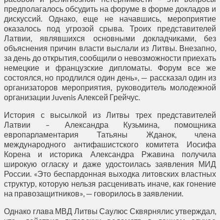
предполагалось обсудить на форуме в форме докладов и
дискуссий. Однако, еще не начавшись, мероприятие
оказалось под угрозой срыва. Троих представителей
Латвии, являвшихся основными докладчиками, без
объяснения причин власти выслали из Литвы. Внезапно,
за день до открытия, сообщили о невозможности приехать
немецкие и французские дипломаты. Форум все же
состоялся, но продлился один день», — рассказал один из
организаторов мероприятия, руководитель молодежной
организации Juvenis Алексей Грейчус.
История с высылкой из Литвы трех представителей
Латвии – Александра Кузьмина, помощника
европарламентария Татьяны Жданок, члена
международного антифашистского комитета Иосифа
Корена и историка Александра Ржавина получила
широкую огласку и даже удостоилась заявления МИД
России. «Это беспардонная выходка литовских властных
структур, которую нельзя расценивать иначе, как гонение
на правозащитников», — говорилось в заявлении.
Однако глава МВД Литвы Саулюс Сквярнялис утверждал,