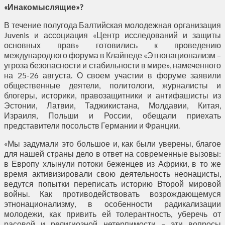
«Инакомыслящие»?
В течение полугода Балтийская молодежная организация
Juvenis и ассоциация «Центр исследований и защиты
основных прав» готовились к проведению
международного форума в Клайпеде «Этнонационализм –
угроза безопасности и стабильности в мире», намеченного
на 25-26 августа. О своем участии в форуме заявили
общественные деятели, политологи, журналисты и
блогеры, историки, правозащитники и антифашисты из
Эстонии, Латвии, Таджикистана, Молдавии, Китая,
Израиля, Польши и России, обещали приехать
представители посольств Германии и Франции.
«Мы задумали это большое и, как были уверены, благое
для нашей страны дело в ответ на современные вызовы:
в Европу хлынули потоки беженцев из Африки, в то же
время активизировали свою деятельность неонацисты,
ведутся попытки переписать историю Второй мировой
войны. Как противодействовать возрождающемуся
этнонационализму, в особенности радикализации
молодежи, как привить ей толерантность, уберечь от
расовой и религиозной нетерпимости – эти вопросы