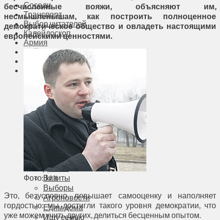
Соседи
бесчисленные вояжи, объясняют им,
Транспорт
несмышленышам, как построить полноценное
Выбор читателей
демократическое общество и овладеть настоящими
Калейдоскоп
европейскими ценностями.
Армия
Сейм Литвы
Культура
Больше
Фоторепортаж
Туризм
ЛК рекомендует
Сеньорам
Образование
Здравоохранение
Экология
Происшествия
Приграничье
Деньги
Фото: kl.lt
Визиты
Выборы
Это, безусловно, повышает самооценку и наполняет
Агроновости
гордостью: мы достигли такого уровня демократии, что
Едим дома
уже можем учить других, делиться бесценным опытом.
Ищу семью