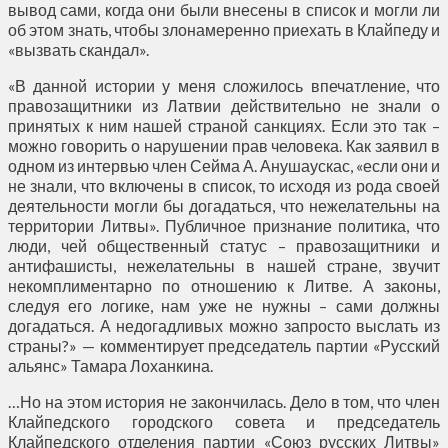
вывод сами, когда они были внесены в список и могли ли
об этом знать, чтобы злонамеренно приехать в Клайпеду и
«вызвать скандал».
«В данной истории у меня сложилось впечатление, что
правозащитники из Латвии действительно не знали о
принятых к ним нашей страной санкциях. Если это так –
можно говорить о нарушении прав человека. Как заявил в
одном из интервью член Сейма А. Анушаускас, «если они и
не знали, что включены в список, то исходя из рода своей
деятельности могли бы догадаться, что нежелательны на
территории Литвы». Публичное признание политика, что
люди, чей общественный статус – правозащитники и
антифашисты, нежелательны в нашей стране, звучит
некомплиментарно по отношению к Литве. А законы,
следуя его логике, нам уже не нужны – сами должны
догадаться. А недогадливых можно запросто выслать из
страны?» — комментирует председатель партии «Русский
альянс» Тамара Лоханкина.
…Но на этом история не закончилась. Дело в том, что член
Клайпедского городского совета и председатель
Клайпедского отделения партии «Союз русских Литвы»