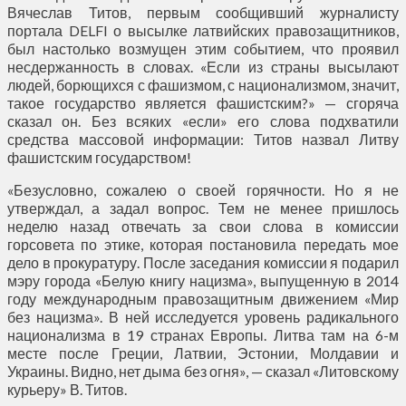
Вячеслав Титов, первым сообщивший журналисту
портала DELFI о высылке латвийских правозащитников,
был настолько возмущен этим событием, что проявил
несдержанность в словах. «Если из страны высылают
людей, борющихся с фашизмом, с национализмом, значит,
такое государство является фашистским?» — сгоряча
сказал он. Без всяких «если» его слова подхватили
средства массовой информации: Титов назвал Литву
фашистским государством!
«Безусловно, сожалею о своей горячности. Но я не
утверждал, а задал вопрос. Тем не менее пришлось
неделю назад отвечать за свои слова в комиссии
горсовета по этике, которая постановила передать мое
дело в прокуратуру. После заседания комиссии я подарил
мэру города «Белую книгу нацизма», выпущенную в 2014
году международным правозащитным движением «Мир
без нацизма». В ней исследуется уровень радикального
национализма в 19 странах Европы. Литва там на 6-м
месте после Греции, Латвии, Эстонии, Молдавии и
Украины. Видно, нет дыма без огня», — сказал «Литовскому
курьеру» В. Титов.