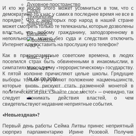
Духовное пространство
И кто же после этого может усомниться в том, что с
Спорт
демократией-то у нас у самих в последнее время не все в
Технологии
порядке? Что с некоторых пор народ в нашей стране
Энергетика
может смотреть только те телеканалы, которые дозволены
властью, что любому гражданину, заподозренному в
Вильнюс
нелояльности, можно без суда и следствия отключить
Интернет или поставить на прослушку его телефон?
+
30°
C
Как в приснопамятные советские времена, в людях
Макс.:
+
31°
поселился страх быть обвиненными в инакомыслии, в
симпатиях к соседнему «террористическому» государству.
Мин.:
+
21°
К пятой колонне причисляют целые школы. Грядущие
Чт, 06.08.2026
выборы только усугубляют положение нацменьшинств,
которые вновь рискуют стать разменной монетой в
политических играх. «Знайте свое место!» — очевидно, так
следует понимать действия властей, о чем
свидетельствуют недавние неприятные события.
«Невыездная»?
Первый день работы Сейма Литвы принес неприятный
сюрприз парламентарию Ирине Розовой. Получив