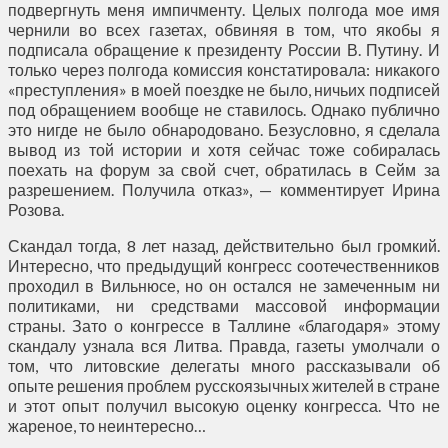
подвергнуть меня импичменту. Целых полгода мое имя
чернили во всех газетах, обвиняя в том, что якобы я
подписала обращение к президенту России В. Путину. И
только через полгода комиссия констатировала: никакого
«преступления» в моей поездке не было, ничьих подписей
под обращением вообще не ставилось. Однако публично
это нигде не было обнародовано. Безусловно, я сделала
вывод из той истории и хотя сейчас тоже собиралась
поехать на форум за свой счет, обратилась в Сейм за
разрешением. Получила отказ», — комментирует Ирина
Розова.
Скандал тогда, 8 лет назад, действительно был громкий.
Интересно, что предыдущий конгресс соотечественников
проходил в Вильнюсе, но он остался не замеченным ни
политиками, ни средствами массовой информации
страны. Зато о конгрессе в Таллине «благодаря» этому
скандалу узнала вся Литва. Правда, газеты умолчали о
том, что литовские делегаты много рассказывали об
опыте решения проблем русскоязычных жителей в стране
и этот опыт получил высокую оценку конгресса. Что не
жареное, то неинтересно…