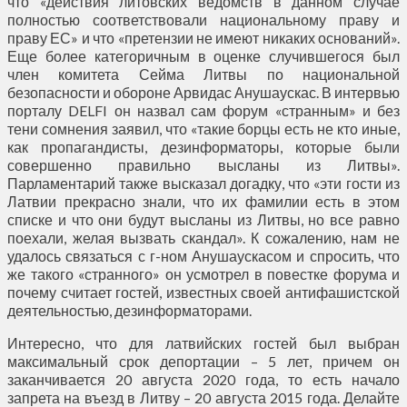
что «действия литовских ведомств в данном случае
полностью соответствовали национальному праву и
праву ЕС» и что «претензии не имеют никаких оснований».
Еще более категоричным в оценке случившегося был
член комитета Сейма Литвы по национальной
безопасности и обороне Арвидас Анушаускас. В интервью
порталу DELFI он назвал сам форум «странным» и без
тени сомнения заявил, что «такие борцы есть не кто иные,
как пропагандисты, дезинформаторы, которые были
совершенно правильно высланы из Литвы».
Парламентарий также высказал догадку, что «эти гости из
Латвии прекрасно знали, что их фамилии есть в этом
списке и что они будут высланы из Литвы, но все равно
поехали, желая вызвать скандал». К сожалению, нам не
удалось связаться с г-ном Анушаускасом и спросить, что
же такого «странного» он усмотрел в повестке форума и
почему считает гостей, известных своей антифашистской
деятельностью, дезинформаторами.
Интересно, что для латвийских гостей был выбран
максимальный срок депортации – 5 лет, причем он
заканчивается 20 августа 2020 года, то есть начало
запрета на въезд в Литву – 20 августа 2015 года. Делайте