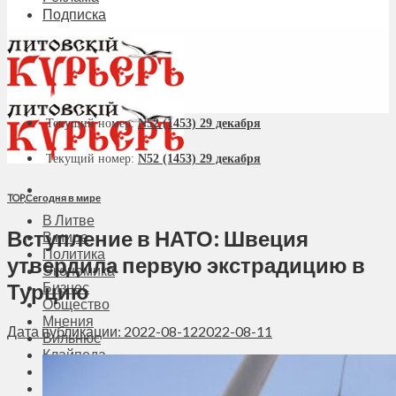
Подписка
Текущий номер:
N52 (1453) 29 декабря
Текущий номер:
N52 (1453) 29 декабря
TOP
,
Сегодня в мире
В Литве
Вступление в НАТО: Швеция
В мире
Политика
утвердила первую экстрадицию в
Экономика
Турцию
Бизнес
Общество
Мнения
Дата публикации: 2022-08-12
2022-08-11
Вильнюс
Клайпеда
Висагинас
Регионы