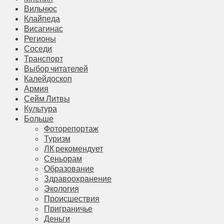
Вильнюс
Клайпеда
Висагинас
Регионы
Соседи
Транспорт
Выбор читателей
Калейдоскоп
Армия
Сейм Литвы
Культура
Больше
Фоторепортаж
Туризм
ЛК рекомендует
Сеньорам
Образование
Здравоохранение
Экология
Происшествия
Приграничье
Деньги