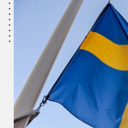
Соседи
Транспорт
Выбор читателей
Калейдоскоп
Армия
Сейм Литвы
Культура
Больше
Фоторепортаж
Туризм
ЛК рекомендует
Сеньорам
Образование
Здравоохранение
Экология
Происшествия
Приграничье
Деньги
Визиты
Выборы
Агроновости
Едим дома
Ищу семью