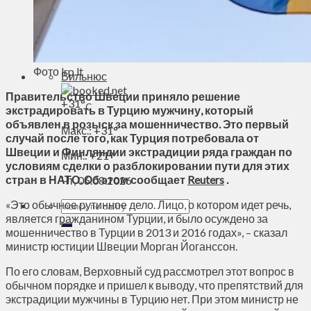
Духовное пространство
Спорт
Технологии
Энергетика
Фото lrp.lt
Вильнюс
Правительство Швеции приняло решение
+
31°
C
экстрадировать в Турцию мужчину, который
объявлен в розыск за мошенничество. Это первый
Макс.:
+
31°
случай после того, как Турция потребовала от
Швеции и Финляндии экстрадиции ряда граждан по
Мин.:
+
21°
условиям сделки о разблокировании пути для этих
стран в НАТО. Об этом сообщает
Reuters
.
Чт, 06.08.2026
«Это обычное рутинное дело. Лицо, о котором идет речь,
является гражданином Турции, и было осуждено за
мошенничество в Турции в 2013 и 2016 годах», – сказал
министр юстиции Швеции Морган Йоганссон.
По его словам, Верховный суд рассмотрел этот вопрос в
обычном порядке и пришел к выводу, что препятствий для
экстрадиции мужчины в Турцию нет. При этом министр не