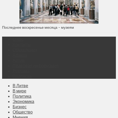
Последнее воскресенье месяца – музеям
О нас
Контакты
Объявления
Афиша
Архив
Правовая информация
Реклама
Подписка
В Литве
В мире
Политика
Экономика
Бизнес
Общество
Мнения