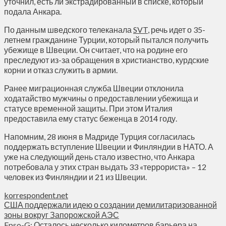
уточнил, есть ли экстрадированный в списке, который
подала Анкара.
По данным шведского телеканала
SVT
, речь идет о 35-
летнем гражданине Турции, который пытался получить
убежище в Швеции. Он считает, что на родине его
преследуют из-за обращения в христианство, курдские
корни и отказ служить в армии.
Ранее миграционная служба Швеции отклонила
ходатайство мужчины о предоставлении убежища и
статусе временной защиты. При этом Италия
предоставила ему статус беженца в 2014 году.
Напомним, 28 июня в Мадриде Турция согласилась
поддержать вступление Швеции и Финляндии в НАТО. А
уже на следующий день стало известно, что Анкара
потребовала у этих стран выдать 33 «террориста» – 12
человек из Финляндии и 21 из Швеции.
korrespondent.net
США поддержали идею о создании демилитаризованной
зоны вокруг Запорожской АЭС
Epso-G: Осталось несколько километров барьера на