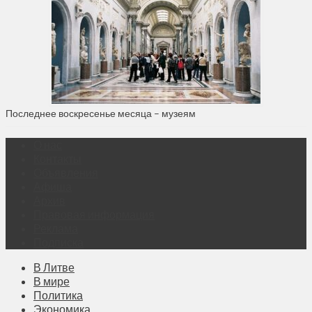
Последнее воскресенье месяца – музеям
О нас
Контакты
Объявления
Афиша
Архив
Правовая информация
Реклама
Подписка
В Литве
В мире
Политика
Экономика