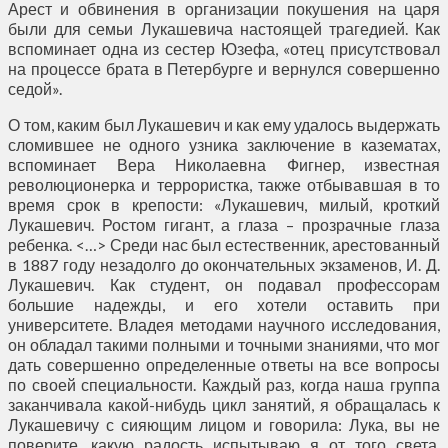
Арест и обвинения в организации покушения на царя
были для семьи Лукашевича настоящей трагедией. Как
вспоминает одна из сестер Юзефа, «отец присутствовал
на процессе брата в Петербурге и вернулся совершенно
седой».
О том, каким был Лукашевич и как ему удалось выдержать
сломившее не одного узника заключение в казематах,
вспоминает Вера Николаевна Фигнер, известная
революционерка и террористка, также отбывавшая в то
время срок в крепости: «Лукашевич, милый, кроткий
Лукашевич. Ростом гигант, а глаза – прозрачные глаза
ребенка. <…> Среди нас был естественник, арестованный
в 1887 году незадолго до окончательных экзаменов, И. Д.
Лукашевич. Как студент, он подавал профессорам
большие надежды, и его хотели оставить при
университете. Владея методами научного исследования,
он обладал такими полными и точными знаниями, что мог
дать совершенно определенные ответы на все вопросы
по своей специальности. Каждый раз, когда наша группа
заканчивала какой-нибудь цикл занятий, я обращалась к
Лукашевичу с сияющим лицом и говорила: Лука, вы не
поверите, какую радость испытываю я от того света,