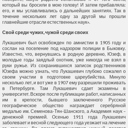
который вы бросили в мою голову! И затем прибавляла:
его, и мы уславливались о дальнейших занятиях. Так в
течение нескольких лет одну за другой мы прошли
главнейшие отрасли естественных наук».
Свой среди чужих, чужой среди своих
Лукашевич был освобожден по амнистии в 1905 году и
сослан на поселение под надзором полиции в Быковку.
Известно, что, вернувшись в родную деревню, Юзеф, в
молодые годы заядлый охотник, уже никогда не взял в
руки ружье. Из сохранившихся записок родственников
Юзефа можно узнать, что Лукашевич глубоко сожалел о
своем участии в подготовке цареубийства. Минуло
несколько лет, и вот уже в 1907 ему разрешили проживать
в Петербурге. Там Лукашевич сдает экзамены в
университет. Вскоре после публикации работ, написанных
им в крепости, бывшего заключенного Русское
географическое общество награждает серебряной
медалью им. Семенова-Тян-Шанского, а Академия наук –
денежной премией. Осенью 1911 года Лукашевич
заболевает и весной следующего года уезжает на лечение