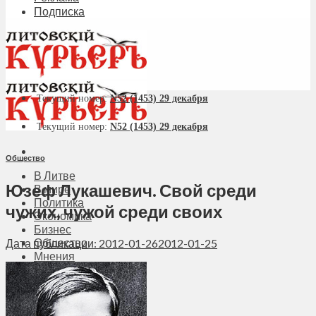
Подписка
Текущий номер:
N52 (1453) 29 декабря
Текущий номер:
N52 (1453) 29 декабря
Общество
В Литве
Юзеф Лукашевич. Свой среди
В мире
Политика
чужих, чужой среди своих
Экономика
Бизнес
Общество
Дата публикации: 2012-01-26
2012-01-25
Мнения
Вильнюс
Клайпеда
Висагинас
Регионы