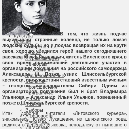
Соседи
Транспорт
Выбор читателей
Калейдоскоп
Армия
Сейм Литвы
В том, что жизнь подчас
Культура
выкидывает странные коленца, не только ломая
Больше
людские судьбы но и подчас возвращая их на круги
Фоторепортаж
своя, хорошо убедился герой нашего сегодняшнего
Туризм
рассказа Юзеф Лукашевич, житель Виленского края, в
ЛК рекомендует
свое время принимавший деятельное участие в
Сеньорам
организации покушения на российского самодержца
Образование
Александра
III
. Позже узник Шлиссельбургской
Здравоохранение
крепости, впоследствии ставший известным ученым
Экология
– геологом, исследователем Сибири. Одним из
Происшествия
организаторов покушения был и брат Владимира
Приграничье
Ульянова – Александр Ильич Ульянов, повешенный
Деньги
позже в Шлиссельбургской крепости.
Визиты
Выборы
Итак, дорогие читатели «Литовского курьера»,
Агроновости
знакомьтесь. Юзеф Лукашевич, из шляхетского рода,
Едим дома
родился в деревне Быковка, неподалеку от нынешнего
Ищу семью