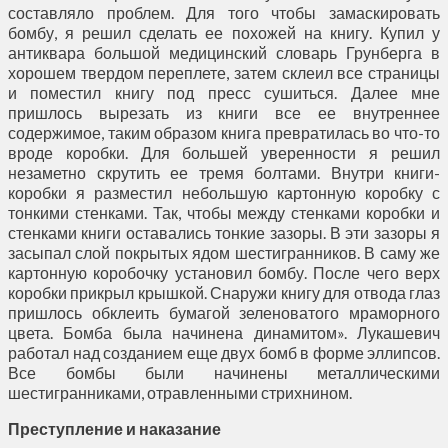
составляло проблем. Для того чтобы замаскировать
бомбу, я решил сделать ее похожей на книгу. Купил у
антиквара большой медицинский словарь Грунберга в
хорошем твердом переплете, затем склеил все страницы
и поместил книгу под пресс сушиться. Далее мне
пришлось вырезать из книги все ее внутреннее
содержимое, таким образом книга превратилась во что-то
вроде коробки. Для большей уверенности я решил
незаметно скрутить ее тремя болтами. Внутри книги-
коробки я разместил небольшую картонную коробку с
тонкими стенками. Так, чтобы между стенками коробки и
стенками книги оставались тонкие зазоры. В эти зазоры я
засыпал слой покрытых ядом шестигранников. В саму же
картонную коробочку установил бомбу. После чего верх
коробки прикрыл крышкой. Снаружи книгу для отвода глаз
пришлось обклеить бумагой зеленоватого мраморного
цвета. Бомба была начинена динамитом». Лукашевич
работал над созданием еще двух бомб в форме эллипсов.
Все бомбы были начинены металлическими
шестигранниками, отравленными стрихнином.
Преступление и наказание