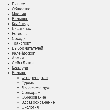
Бизнес
Общество
Мнения
Вильнюс
Клайпеда
Висагинас
Регионы
Соседи
Транспорт
Выбор читателей
Калейдоскоп
Армия
Сейм Литвы
Культура
Больше
Фоторепортаж
Туризм
ЛК рекомендует
Сеньорам
Образование
Здравоохранение
Экология