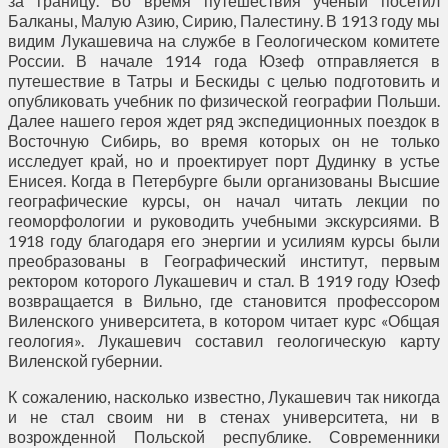
за границу. Во время путешествия ученый посетил
Балканы, Малую Азию, Сирию, Палестину. В 1913 году мы
видим Лукашевича на службе в Геологическом комитете
России. В начале 1914 года Юзеф отправляется в
путешествие в Татры и Бескиды с целью подготовить и
опубликовать учебник по физической географии Польши.
Далее нашего героя ждет ряд экспедиционных поездок в
Восточную Сибирь, во время которых он не только
исследует край, но и проектирует порт Дудинку в устье
Енисея. Когда в Петербурге были организованы Высшие
географические курсы, он начал читать лекции по
геоморфологии и руководить учебными экскурсиями. В
1918 году благодаря его энергии и усилиям курсы были
преобразованы в Географический институт, первым
ректором которого Лукашевич и стал. В 1919 году Юзеф
возвращается в Вильно, где становится профессором
Виленского университета, в котором читает курс «Общая
геология». Лукашевич составил геологическую карту
Виленской губернии.
К сожалению, насколько известно, Лукашевич так никогда
и не стал своим ни в стенах университета, ни в
возрожденной Польской республике. Современники