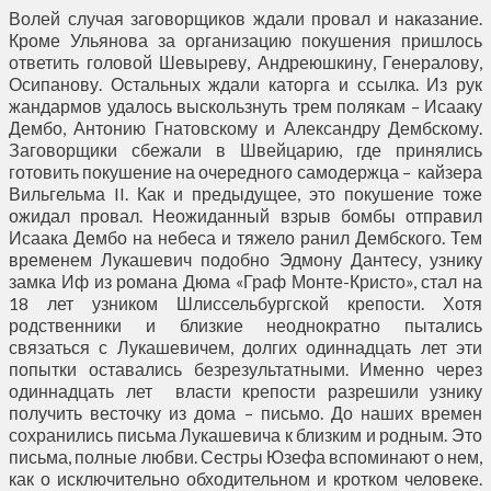
Волей случая заговорщиков ждали провал и наказание.
Кроме Ульянова за организацию покушения пришлось
ответить головой Шевыреву, Андреюшкину, Генералову,
Осипанову. Остальных ждали каторга и ссылка. Из рук
жандармов удалось выскользнуть трем полякам – Исааку
Дембо, Антонию Гнатовскому и Александру Дембскому.
Заговорщики сбежали в Швейцарию, где принялись
готовить покушение на очередного самодержца – кайзера
Вильгельма II. Как и предыдущее, это покушение тоже
ожидал провал. Неожиданный взрыв бомбы отправил
Исаака Дембо на небеса и тяжело ранил Дембского. Тем
временем Лукашевич подобно Эдмону Дантесу, узнику
замка Иф из романа Дюма «Граф Монте-Кристо», стал на
18 лет узником Шлиссельбургской крепости. Хотя
родственники и близкие неоднократно пытались
связаться с Лукашевичем, долгих одиннадцать лет эти
попытки оставались безрезультатными. Именно через
одиннадцать лет власти крепости разрешили узнику
получить весточку из дома – письмо. До наших времен
сохранились письма Лукашевича к близким и родным. Это
письма, полные любви. Сестры Юзефа вспоминают о нем,
как о исключительно обходительном и кротком человеке.