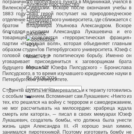
пограничного пропускного пункта в Мядининкай, учился в
Духовное пространство
Виленской гимназии. Вскоре после окончания учебы в
Спорт
1883 году наш герой поступает на природоведческое
Технологии
отделение Петербургского университета, где сближается с
Энергетика
братом Владимира Ульянова Александром. Вскоре
благодаря усилиям Александра Лукашевича и его
Вильнюс
товарищей появляется «террористическая фракция»
партии «Народная воля», которая объединяет главным
+
21°
C
образом студентов Петербургского университета. Юзеф с
головой окунается в политическую борьбу. Именно он
Макс.:
+
25°
уговаривает присоединиться к заговорщикам брата
Мин.:
+
12°
будущего маршалка Юзефа Пилсудского – Бронислава
Пилсудского, в то время изучавшего юридические науки в
Вс, 09.08.2026
Петербургском университете.
Студенты шутить не намеревались и к теракту готовились
с особым тщанием. Вспоминает сам Лукашевич: «Никто из
тех, кто решился на войну с террором и самодержавием,
не мог рассчитывать на милосердие: храбреца ждала
смерть или каторга», — писал в своих мемуарах Юзеф
Лукашевич, создатель бомбы, что должна была унести
жизнь царя Александра III. «Я хорошо знал химию,
занимался пиротехникой. Поэтому изготовить бомбу не