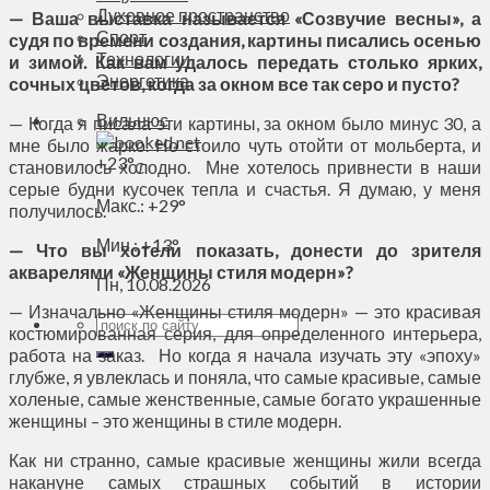
Духовное пространство
— Ваша выставка называется «Созвучие весны», а
Спорт
судя по времени создания, картины писались осенью
Технологии
и зимой. Как вам удалось передать столько ярких,
Энергетика
сочных цветов, когда за окном все так серо и пусто?
Вильнюс
— Когда я писала эти картины, за окном было минус 30, а
мне было жарко. Но стоило чуть отойти от мольберта, и
+
23°
становилось холодно. Мне хотелось привнести в наши
C
серые будни кусочек тепла и счастья. Я думаю, у меня
Макс.:
+
29°
получилось.
Мин.:
+
13°
— Что вы хотели показать, донести до зрителя
акварелями «Женщины стиля модерн»?
Пн, 10.08.2026
— Изначально «Женщины стиля модерн» — это красивая
костюмированная серия, для определенного интерьера,
работа на заказ. Но когда я начала изучать эту «эпоху»
глубже, я увлеклась и поняла, что самые красивые, самые
холеные, самые женственные, самые богато украшенные
женщины – это женщины в стиле модерн.
Как ни странно, самые красивые женщины жили всегда
накануне самых страшных событий в истории