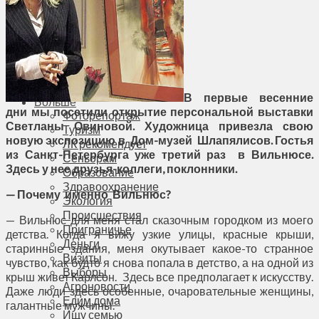
Соседи
Транспорт
Выбор читателей
Калейдоскоп
Армия
Сейм Литвы
Культура
В первые весенние
Больше
дни мы посетили открытие персональной выставки
Фоторепортаж
Светланы Овиновой. Художница привезла свою
Туризм
новую экспозицию в Дом-музей Шлапялисов. Гостья
ЛК рекомендует
из Санкт-Петербурга уже третий раз в Вильнюсе.
Сеньорам
Здесь у нее друзья-коллеги, поклонники.
Образование
Здравоохранение
— Почему именно Вильнюс?
Экология
Происшествия
— Вильнюс для меня стал сказочным городком из моего
Приграничье
детства. Когда я вижу узкие улицы, красные крыши,
Деньги
старинные здания, меня окутывает какое-то странное
Визиты
чувство, как будто я снова попала в детство, а на одной из
Выборы
крыш живет Карлсон. Здесь все предполагает к искусству.
Агроновости
Даже люди здесь особенные, очаровательные женщины,
Едим дома
галантные мужчины.
Ищу семью