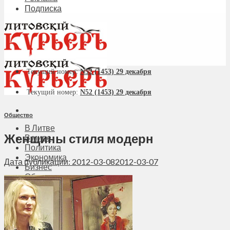
Подписка
Текущий номер:
N52 (1453) 29 декабря
Текущий номер:
N52 (1453) 29 декабря
Общество
В Литве
Женщины стиля модерн
В мире
Политика
Экономика
Дата публикации: 2012-03-08
2012-03-07
Бизнес
Общество
Мнения
Вильнюс
Клайпеда
Висагинас
Регионы