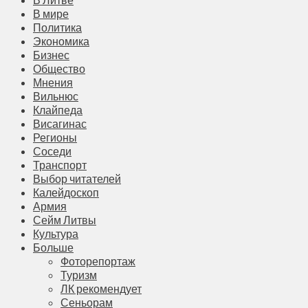
В мире
Политика
Экономика
Бизнес
Общество
Мнения
Вильнюс
Клайпеда
Висагинас
Регионы
Соседи
Транспорт
Выбор читателей
Калейдоскоп
Армия
Сейм Литвы
Культура
Больше
Фоторепортаж
Туризм
ЛК рекомендует
Сеньорам