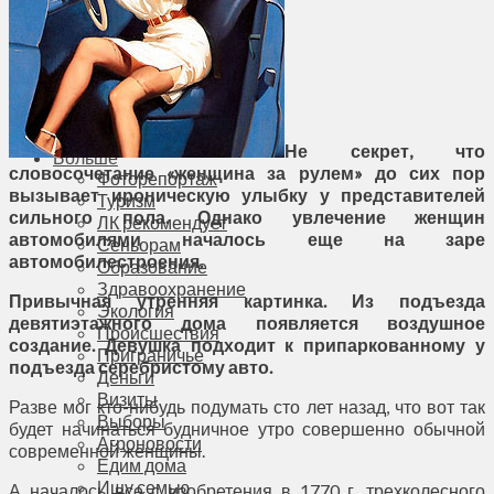
Соседи
Транспорт
Выбор читателей
Калейдоскоп
Армия
Сейм Литвы
Культура
Не секрет, что
Больше
словосочетание «женщина за рулем» до сих пор
Фоторепортаж
вызывает ироническую улыбку у представителей
Туризм
сильного пола. Однако увлечение женщин
ЛК рекомендует
автомобилями началось еще на заре
Сеньорам
автомобилестроения.
Образование
Здравоохранение
Привычная утренняя картинка. Из подъезда
Экология
девятиэтажного дома появляется воздушное
Происшествия
создание. Девушка подходит к припаркованному у
Приграничье
подъезда серебристому авто.
Деньги
Визиты
Разве мог кто-нибудь подумать сто лет назад, что вот так
Выборы
будет начинаться будничное утро совершенно обычной
Агроновости
современной женщины.
Едим дома
Ищу семью
А началось все с изобретения в 1770 г. трехколесного