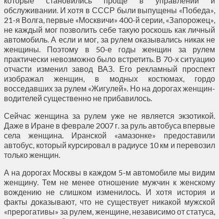
которые становились проще в управлении и
обслуживании. И хотя в СССР были выпущены «Победа»,
21-я Волга, первые «Москвичи» 400-й серии, «Запорожец»,
не каждый мог позволить себе такую роскошь как личный
автомобиль. А если и мог, за рулем оказывались никак не
женщины. Поэтому в 50-е годы женщин за рулем
практически невозможно было встретить. В 70-х ситуацию
отчасти изменил завод ВАЗ. Его рекламный проспект
изображал женщин, в модных костюмах, гордо
восседавших за рулем «Жигулей». Но на дорогах женщин-
водителей существенно не прибавилось.
Сейчас женщина за рулем уже не является экзотикой.
Даже в Иране в феврале 2007 г. за руль автобуса впервые
села женщина. Иранской «амазонке» предоставили
автобус, который курсировал в радиусе 10 км и перевозил
только женщин.
А на дорогах Москвы в каждом 5-м автомобиле мы видим
женщину. Тем не менее отношение мужчин к женскому
вождению не слишком изменилось. И хотя история и
факты доказывают, что не существует никакой мужской
«прерогативы» за рулем, женщине, независимо от статуса,