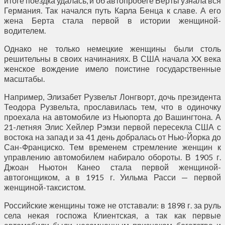
итоге поездка удалась, и об автопробеге Берты узнала вся
Германия. Так начался путь Карла Бенца к славе. А его
жена Берта стала первой в истории женщиной-
водителем.
Однако не только немецкие женщины были столь
решительны в своих начинаниях. В США начала XX века
женское вождение имело поистине государственные
масштабы.
Например, Элизабет Рузвельт Лонгворт, дочь президента
Теодора Рузвельта, прославилась тем, что в одиночку
проехала на автомобиле из Ньюпорта до Вашингтона. А
21-летняя Элис Хейлер Рэмзи первой пересекла США с
востока на запад и за 41 день добралась от Нью-Йорка до
Сан-Франциско. Тем временем стремление женщин к
управлению автомобилем набирало обороты. В 1905 г.
Джоан Ньютон Канео стала первой женщиной-
автогонщиком, а в 1915 г. Уильма Расси — первой
женщиной-таксистом.
Российские женщины тоже не отставали: в 1898 г. за руль
села некая госпожа Клиентская, а так как первые