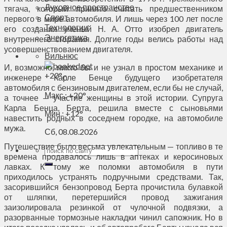
Духовное пространство
тягача, который принято считать предшественником
Спорт
первого в мире автомобиля. И лишь через 100 лет после
Технологии
его создания ученый Н. А. Отто изобрел двигатель
Энергетика
внутреннего сгорания. Долгие годы велись работы над
усовершенствованием двигателя.
Вильнюс
И, возможно, никто бы и не узнал в простом механике и
+
20°
инженере Карле Бенце будущего изобретателя
C
автомобиля с бензиновым двигателем, если бы не случай,
Макс.:
+
20°
а точнее — участие женщины в этой истории. Супруга
Карла Бенца, Берта, решила вместе с сыновьями
Мин.:
+
12°
навестить родных в соседнем городке, на автомобиле
мужа.
Сб, 08.08.2026
Путешествие было весьма увлекательным — топливо в те
времена продавалось лишь в аптеках и керосиновых
лавках. К тому же поломки автомобиля в пути
приходилось устранять подручными средствами. Так,
засорившийся бензопровод Берта прочистила булавкой
от шляпки, перетершийся провод зажигания
заизолировала резинкой от чулочной подвязки, а
разорванные тормозные накладки чинил сапожник. Но в