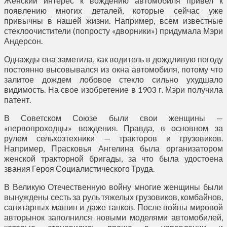
Женский интерес к вождению автомобиля привел к
появлению многих деталей, которые сейчас уже
привычны в нашей жизни. Например, всем известные
стеклоочистители (попросту «дворники») придумала Мэри
Андерсон.
Однажды она заметила, как водитель в дождливую погоду
постоянно высовывался из окна автомобиля, потому что
залитое дождем лобовое стекло сильно ухудшало
видимость. На свое изобретение в 1903 г. Мэри получила
патент.
В Советском Союзе были свои женщины —
«первопроходцы» вождения. Правда, в основном за
рулем сельхозтехники — тракторов и грузовиков.
Например, Прасковья Ангелина была организатором
женской тракторной бригады, за что была удостоена
звания Героя Социалистического Труда.
В Великую Отечественную войну многие женщины были
вынуждены сесть за руль тяжелых грузовиков, комбайнов,
санитарных машин и даже танков. После войны мировой
авторынок заполнился новыми моделями автомобилей,