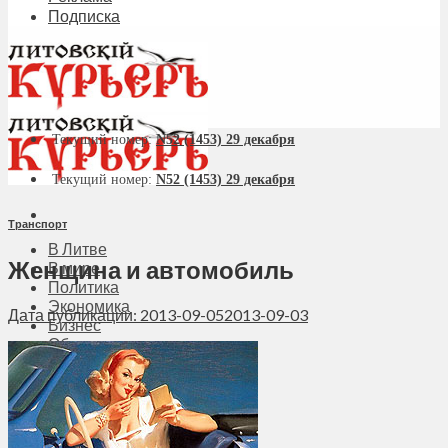
Подписка
Текущий номер:
N52 (1453) 29 декабря
Текущий номер:
N52 (1453) 29 декабря
Транспорт
В Литве
Женщина и автомобиль
В мире
Политика
Экономика
Дата публикации: 2013-09-05
2013-09-03
Бизнес
Общество
Мнения
Вильнюс
Клайпеда
Висагинас
Регионы