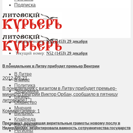
Подписка
Текущий номер:
N52 (1453) 29 декабря
Текущий номер:
N52 (1453) 29 декабря
В понедельник в Литву прибудет премьер Венгрии
В Литве
2012-09-21
В мире
Политика
В понедельник с визитом в Литву прибудет премьер-
Экономика
министр Венгрии Виктор Орбан, сообщило в пятницу
Бизнес
литовское [...]
Общество
Мнения
Комментариев: 1
Вильнюс
Клайпеда
Президент, вручившая верительные грамоты новому послу в
Висагинас
Нидерландах, акцентировала важность сотрудничества государств
Регионы