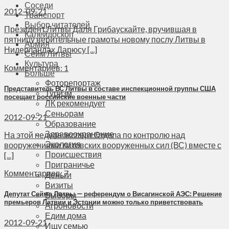
Соседи
2012-09-21
Транспорт
Выбор читателей
Президент Литвы Даля Грибаускайте, вручившая в
Калейдоскоп
пятницу верительные грамоты новому послу Литвы в
Армия
Нидерландах Дарюсу [...]
Сейм Литвы
Культура
Комментариев: 1
Больше
Фоторепортаж
Представитель ВС Литвы в составе инспекционной группы США
Туризм
посещает российские военные части
ЛК рекомендует
Сеньорам
2012-09-21
Образование
Здравоохранение
На этой неделе эксперт Отдела по контролю над
Экология
вооружениями литовских вооруженных сил (ВС) вместе с
Происшествия
[...]
Приграничье
Комментариев: 7
Деньги
Визиты
Депутат Сейма Литвы — референдум о Висагинской АЭС: Решение
Выборы
премьеров Латвии и Эстонии можно только приветствовать
Агроновости
Едим дома
2012-09-21
Ищу семью