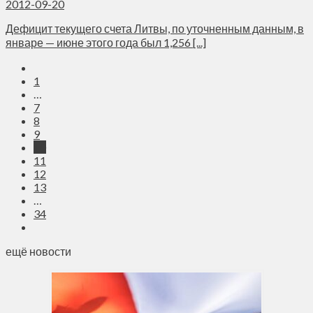
2012-09-20
Дефицит текущего счета Литвы, по уточненным данным, в
январе — июне этого года был 1,256 [...]
1
…
7
8
9
10
11
12
13
…
34
ещё новости