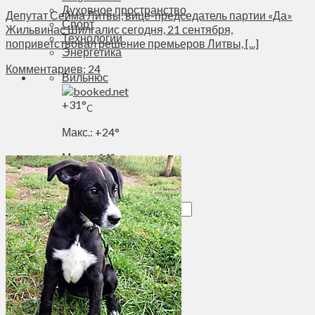
Духовное пространство
Депутат Сейма Литвы, вице-председатель партии «Да»
Спорт
Жильвинас Шилгалис сегодня, 21 сентября,
Технологии
поприветствовал решение премьеров Литвы, [...]
Энергетика
Комментариев: 24
Вильнюс
+
31°
C
Макс.:
+
24°
Мин.:
+
14°
Пт, 07.08.2026