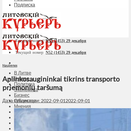
Подписка
Текущий номер:
N52 (1453) 29 декабря
Текущий номер:
N52 (1453) 29 декабря
Naujienos
В Литве
Aplinkosaugininkai tikrins transporto
В мире
Политика
priemonių taršumą
Экономика
Бизнес
Дата публикации: 2022-09-01
2022-09-01
Общество
Мнения
Вильнюс
Клайпеда
Висагинас
Регионы