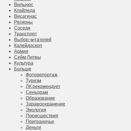
Вильнюс
Клайпеда
Висагинас
Регионы
Соседи
Транспорт
Выбор читателей
Калейдоскоп
Армия
Сейм Литвы
Культура
Больше
Фоторепортаж
Туризм
ЛК рекомендует
Сеньорам
Образование
Здравоохранение
Экология
Происшествия
Приграничье
Деньги