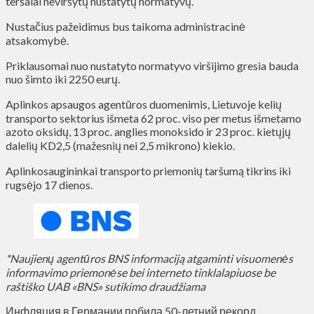
teršalai neviršytų nustatytų normatyvų.
Nustačius pažeidimus bus taikoma administracinė
atsakomybė.
Priklausomai nuo nustatyto normatyvo viršijimo gresia bauda
nuo šimto iki 2250 eurų.
Aplinkos apsaugos agentūros duomenimis, Lietuvoje kelių
transporto sektorius išmeta 62 proc. viso per metus išmetamo
azoto oksidų, 13 proc. anglies monoksido ir 23 proc. kietųjų
dalelių KD2,5 (mažesnių nei 2,5 mikrono) kiekio.
Aplinkosaugininkai transporto priemonių taršumą tikrins iki
rugsėjo 17 dienos.
*Naujienų agentūros BNS informaciją atgaminti visuomenės
informavimo priemonėse bei interneto tinklalapiuose be
raštiško UAB «BNS» sutikimo draudžiama
Инфляция в Германии побила 50-летний рекорд