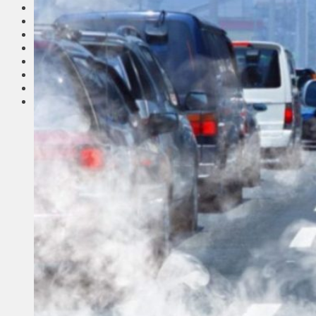
Соседи
Транспорт
Выбор читателей
Калейдоскоп
Армия
Сейм Литвы
Культура
Больше
Фоторепортаж
Туризм
ЛК рекомендует
Сеньорам
Образование
Здравоохранение
Экология
Происшествия
Приграничье
Деньги
Визиты
Выборы
Агроновости
Едим дома
Ищу семью