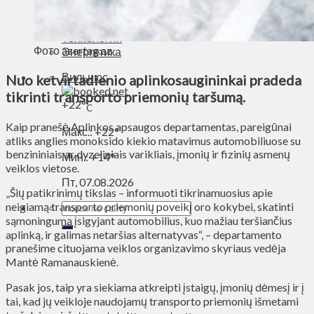
Духовное пространство
Спорт
Технологии
Фото azertag.az
Энергетика
Вильнюс
Nuo ketvirtadienio aplinkosaugininkai pradeda
tikrinti transporto priemonių taršumą.
+
22°
C
Kaip pranešė Aplinkos apsaugos departamentas, pareigūnai
Макс.:
+
22°
atliks anglies monoksido kiekio matavimus automobiliuose su
benzininiais ar dyzeliniais varikliais, įmonių ir fizinių asmenų
Мин.:
+
14°
veiklos vietose.
Пт, 07.08.2026
„Šių patikrinimų tikslas – informuoti tikrinamuosius apie
neigiamą transporto priemonių poveikį oro kokybei, skatinti
sąmoningumą įsigyjant automobilius, kuo mažiau teršiančius
aplinką, ir galimas netaršias alternatyvas“, – departamento
pranešime cituojama veiklos organizavimo skyriaus vedėja
Mantė Ramanauskienė.
Pasak jos, taip yra siekiama atkreipti įstaigų, įmonių dėmesį ir į
tai, kad jų veikloje naudojamų transporto priemonių išmetami