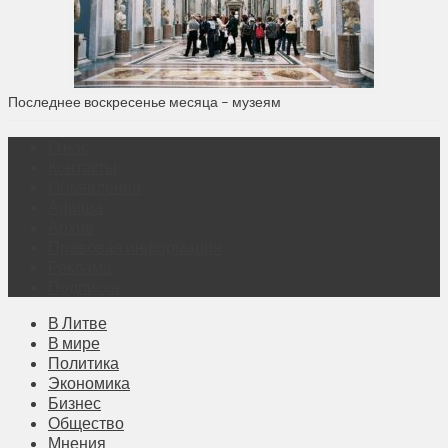
Последнее воскресенье месяца – музеям
О нас
Контакты
Объявления
Афиша
Архив
Правовая информация
Реклама
Подписка
В Литве
В мире
Политика
Экономика
Бизнес
Общество
Мнения