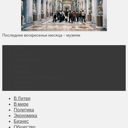
Последнее воскресенье месяца – музеям
О нас
Контакты
Объявления
Афиша
Архив
Правовая информация
Реклама
Подписка
В Литве
В мире
Политика
Экономика
Бизнес
Общество