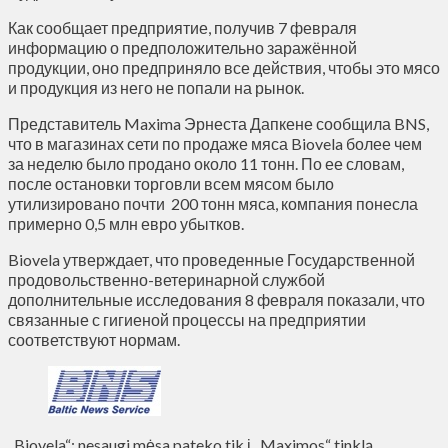
Как сообщает предприятие, получив 7 февраля
информацию о предположительно заражённой
продукции, оно предприняло все действия, чтобы это мясо
и продукция из него не попали на рынок.
Представитель Maxima Эрнеста Дапкене сообщила BNS,
что в магазинах сети по продаже мяса Biovela более чем
за неделю было продано около 11 тонн. По ее словам,
после остановки торговли всем мясом было
утилизировано почти 200 тонн мяса, компания понесла
примерно 0,5 млн евро убытков.
Biovela утверждает, что проведенные Государственной
продовольственно-ветеринарной службой
дополнительные исследования 8 февраля показали, что
связанные с гигиеной процессы на предприятии
соответствуют нормам.
„Biovela“: nesaugi mėsa pateko tik į „Maximos“ tinklą