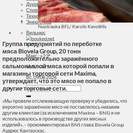
Духовное пространство
Спорт
Технологии
Энергетика
Nuotrauka BFL/ Karolis Kavolėlis
Вильнюс
Группа предприятий по переботке
+
19°
C
мяса Biovela Group, 20 тонн
Макс.:
+
23°
предположительно заражённого
сальмонеллой мяса которой попали в
Мин.:
+
12°
магазины торговой сети Maxima,
Вс, 09.08.2026
утверждает, что это мясо не попало в
другие торговые сети.
«Мы провели отслеживающую проверку и убедились, что
вероятно заражённое мясо не поставлялось никаким
другим клиентам (за исключением Maxima – BNS) и не
использовалось в производстве других мясных
изделий», – прокомментировал BNS глава Biovela Group
Аудрюс Кантаускас.