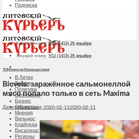
Подписка
Текущий номер:
N52 (1453) 29 декабря
Текущий номер:
N52 (1453) 29 декабря
TOP
,
Новости
,
Происшествия
В Литве
Biovela: заражённое сальмонеллой
В мире
Политика
мясо попало только в сеть Maxima
Экономика
Бизнес
Общество
Дата публикации: 2020-02-11
2020-02-11
Мнения
Вильнюс
Клайпеда
Висагинас
Регионы