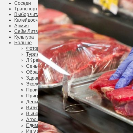
Соседи
Транспорт
Выбор читателей
Калейдоскоп
Армия
Сейм Литвы
Культура
Больше
Фоторепортаж
Туризм
ЛК рекомендует
Сеньорам
Образование
Здравоохранение
Экология
Происшествия
Приграничье
Деньги
Визиты
Выборы
Агроновости
Едим дома
Ищу семью