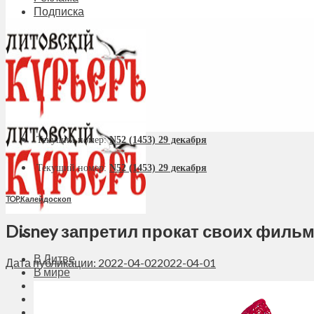
Подписка
Текущий номер:
N52 (1453) 29 декабря
Текущий номер:
N52 (1453) 29 декабря
TOP
,
Калейдоскоп
Disney запретил прокат своих филь
В Литве
Дата публикации: 2022-04-02
2022-04-01
В мире
Политика
Экономика
Бизнес