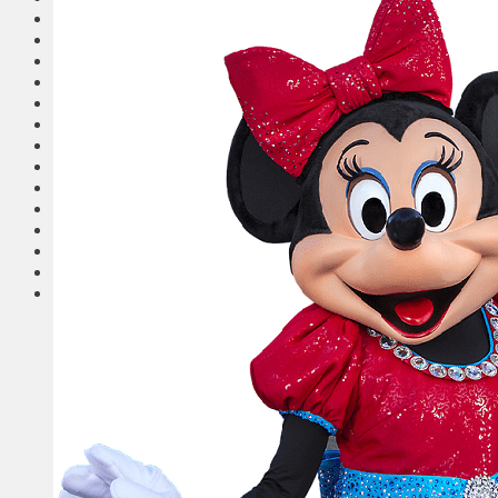
Общество
Мнения
Вильнюс
Клайпеда
Висагинас
Регионы
Соседи
Транспорт
Выбор читателей
Калейдоскоп
Армия
Сейм Литвы
Культура
Больше
Фоторепортаж
Туризм
ЛК рекомендует
Сеньорам
Образование
Здравоохранение
Экология
Происшествия
Приграничье