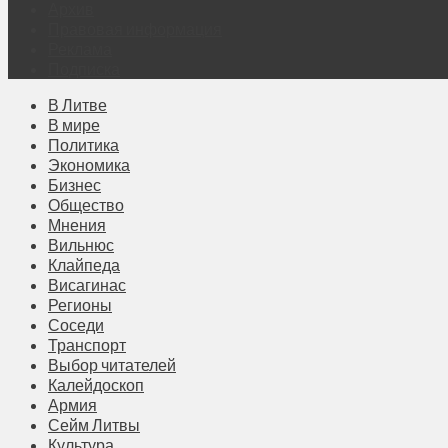
Архив
Правовая информация
Реклама
Подписка
В Литве
В мире
Политика
Экономика
Бизнес
Общество
Мнения
Вильнюс
Клайпеда
Висагинас
Регионы
Соседи
Транспорт
Выбор читателей
Калейдоскоп
Армия
Сейм Литвы
Культура