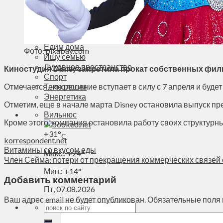
Деньги
Визиты
Выборы
Агроновости
Едим дома
Фото: pixabay.com
Ищу семью
Духовное пространство
Киностудия Disney запретила прокат собственных фи
Спорт
Отмечается, что решение вступает в силу с 7 апреля и буде
Технологии
Энергетика
Отметим, еще в начале марта Disney остановила выпуск пр
Вильнюс
Кроме этого, компания остановила работу своих структурных
+
31°
C
korrespondent.net
Витамины со вкусом еды
Макс.:
+
24°
Член Сейма: потери от прекращения коммерческих связей 
Мин.:
+
14°
Добавить комментарий
Пт, 07.08.2026
Ваш адрес email не будет опубликован.
Обязательные поля