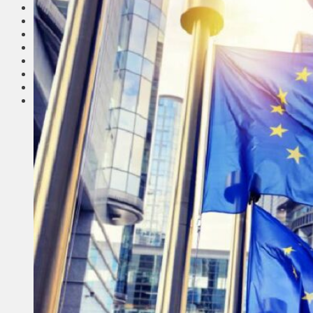
Соседи
Транспорт
Выбор читателей
Калейдоскоп
Армия
Сейм Литвы
Культура
Больше
Фоторепортаж
Туризм
ЛК рекомендует
Сеньорам
Образование
Здравоохранение
Экология
Происшествия
Приграничье
Деньги
Визиты
Выборы
Агроновости
Едим дома
Ищу семью