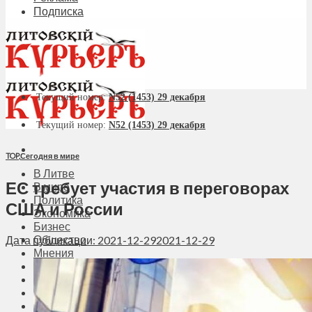
Подписка
Текущий номер:
N52 (1453) 29 декабря
Текущий номер:
N52 (1453) 29 декабря
TOP
,
Сегодня в мире
В Литве
ЕС требует участия в переговорах
В мире
Политика
США и России
Экономика
Бизнес
Общество
Дата публикации: 2021-12-29
2021-12-29
Мнения
Вильнюс
Клайпеда
Висагинас
Регионы