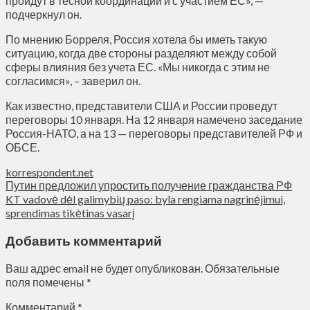
пройдут в тесной координации и с участием ЕС», —
подчеркнул он.
По мнению Борреля, Россия хотела бы иметь такую
ситуацию, когда две стороны разделяют между собой
сферы влияния без учета ЕС. «Мы никогда с этим не
согласимся», – заверил он.
Как известно, представители США и России проведут
переговоры 10 января. На 12 января намечено заседание
Россия-НАТО, а на 13 — переговоры представителей РФ и
ОБСЕ.
korrespondent.net
Путин предложил упростить получение гражданства РФ
KT vadovė dėl galimybių paso: byla rengiama nagrinėjimui,
sprendimas tikėtinas vasarį
Добавить комментарий
Ваш адрес email не будет опубликован.
Обязательные
поля помечены
*
Комментарий
*