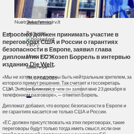
Духовное пространство
Спорт
Технологии
Nuotrauka finmin.lrv.lt
Энергетика
Вильнюс
Евросоюз должен принимать участие в
переговорах США и России о гарантиях
+
20°
C
безопасности в Европе, заявил глава
дипломатии ЕС Жозеп Боррель в интервью
Макс.:
+
22°
изданию
Die Welt
.
Мин.:
+
14°
«Мы не хотим и не должны быть нейтральным зрителем, за
Пт, 07.08.2026
которого примут решение. Так считает и госсекретарь
США Энтони Блинкен, о чем он заявил мне 23 декабря в
телефонном разговоре», — отметил Борель.
Дипломат добавил, что вопрос безопасности в Европе и
ее гарантиях касается не только США и России.
«ЕС должен присутствовать на этих переговорах, такие
переговоры будут только тогда иметь смысл, если они