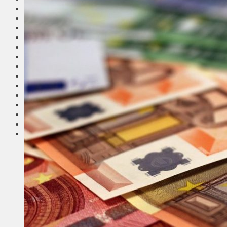
Общество
Мнения
Вильнюс
Клайпеда
Висагинас
Регионы
Соседи
Транспорт
Выбор читателей
Калейдоскоп
Армия
Сейм Литвы
Культура
Больше
Фоторепортаж
Туризм
ЛК рекомендует
Сеньорам
Образование
Здравоохранение
Экология
Происшествия
Приграничье