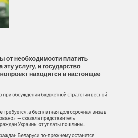
ы от необходимости платить
эту услугу, и государство
онопроект находится в настоящее
о при обсуждении бюджетной стратегии весной
 требуется, а бесплатная долгосрочная виза в
вано», — сказала представитель
граждан Украины от уплаты пошлины.
 граждан Беларуси по-прежнему останется