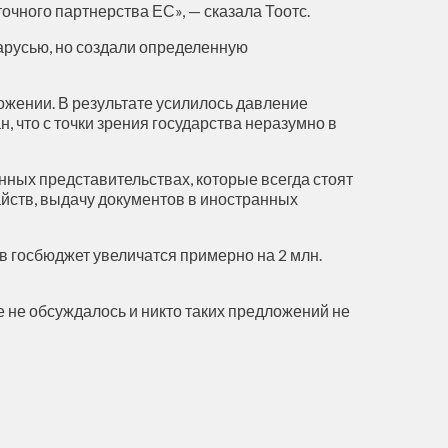
чного партнерства ЕС», — сказала Тоотс.
арусью, но создали определенную
ожении. В результате усилилось давление
, что с точки зрения государства неразумно в
ных представительствах, которые всегда стоят
айств, выдачу документов в иностранных
 госбюджет увеличатся примерно на 2 млн.
е не обсуждалось и никто таких предложений не