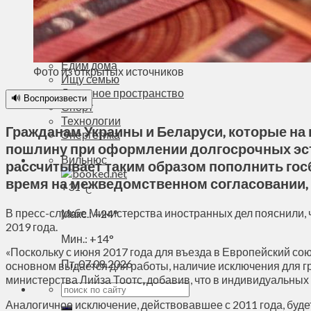
Деньги
Визиты
Выборы
Агроновости
Едим дома
Фото из открытых источников
Ищу семью
Духовное пространство
🔊 Воспроизвести
Спорт
Технологии
Гражданам Украины и Беларуси, которые на
Энергетика
пошлину при оформлении долгосрочных эстон
Вильнюс
рассчитывает таким образом пополнить гос
время на межведомственном согласовании, с
+
31°
C
В пресс-службе Министерства иностранных дел пояснили, 
Макс.:
+
24°
2019 года.
Мин.:
+
14°
«Поскольку с июня 2017 года для въезда в Европейский со
Пт, 07.08.2026
основном выдается для работы, наличие исключения для г
министерства Лийза Тоотс
,
добавив, что в индивидуальных
Аналогичное исключение, действовавшее с 2011 года, буде