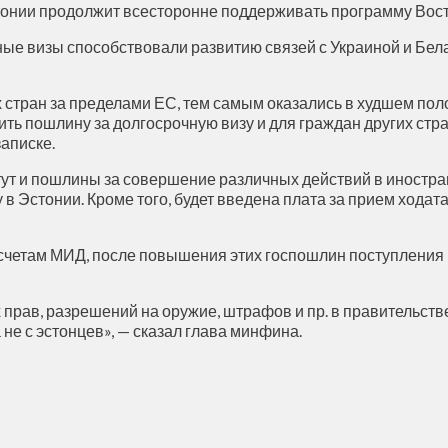
тонии продолжит всесторонне поддерживать программу Восто
ные визы способствовали развитию связей с Украиной и Бел
х стран за пределами ЕС, тем самым оказались в худшем пол
ь пошлину за долгосрочную визу и для граждан других стран
аписке.
т и пошлины за совершение различных действий в иностран
в Эстонии. Кроме того, будет введена плата за прием ходат
счетам МИД, после повышения этих госпошлин поступления в
прав, разрешений на оружие, штрафов и пр. в правительств
 не с эстонцев», — сказал глава минфина.