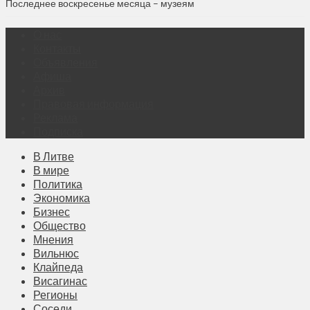
Последнее воскресенье месяца – музеям
О нас
Контакты
Объявления
Афиша
Архив
Правовая информация
Реклама
Подписка
В Литве
В мире
Политика
Экономика
Бизнес
Общество
Мнения
Вильнюс
Клайпеда
Висагинас
Регионы
Соседи