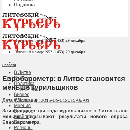
Подписка
Текущий номер:
N52 (1453) 29 декабря
Текущий номер:
N52 (1453) 29 декабря
Новости
В Литве
Евробарометр: в Литве становится
В мире
Политика
меньше курильщиков
Экономика
Бизнес
Общество
Дата публикации: 2015-06-01
2015-06-01
Мнения
За последние три года курильщиков в Литве стало
Вильнюс
меньше, показывают результаты нового опроса
Клайпеда
Висагинас
Евробарометра.
Регионы