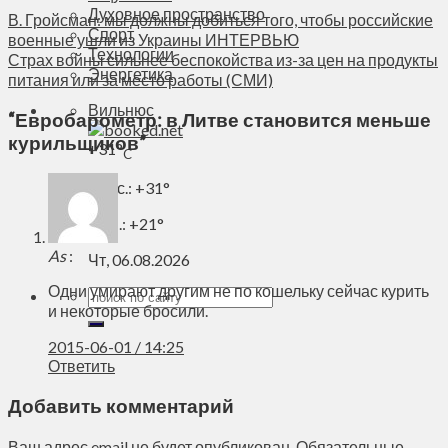
Духовное пространство
В. Гройсман: мы должны добиться того, чтобы российские
Спорт
военные ушли из Украины ИНТЕРВЬЮ
Технологии
Страх войны сильнее беспокойства из-за цен на продукты
Энергетика
питания или за место работы (СМИ)
Вильнюс
“
Евробарометр: в Литве становится меньше
курильщиков
”
+
31°
C
Макс.:
+
31°
Мин.:
+
21°
As
:
Чт, 06.08.2026
Одни умирают другим не по кошельку сейчас курить
и некоторые бросили.
2015-06-01 / 14:25
Ответить
Добавить комментарий
Ваш адрес email не будет опубликован.
Обязательные