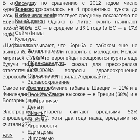
В этом году по сравнению с 2012 годом число
Соседи
курильщиков сократилось на 4 процентных пункта до
Транспорт
Выбор читателей
26%, и это число соответствует среднему показателю по
Калейдоскоп
Евросоюзу (ЕС). Однако в Литве курить начинают
Армия
позже, чем в ЕС — в среднем в 19,1 года (в ЕС — в 17,6
Сейм Литвы
года).
Культура
Больше
«Цифры показывают, что борьба с табаком еще не
Фоторепортаж
выиграна, особенно если говорить о молодежи. Нельзя
Туризм
мириться с тем, что европейцы поощряются курить еще
ЛК рекомендует
будучи подростками», — сказал для пресс-релиза
Сеньорам
ответственный за вопросы здравоохранения
Образование
еврокомиссар Витянис Повилас Андрюкайтис.
Здравоохранение
Самое низкое потребление табака в Швеции — 11% и в
Экология
Финляндии — 19%. Самое высокое — в Греции (38%) и в
Происшествия
Болгарии (35%).
Приграничье
Деньги
Электронные сигареты считают вредными 52%
Визиты
опрошенных в ЕС, хотя два года назад вредными их
Выборы
считали 27%.
Агроновости
Едим дома
BNS
Ищу семью