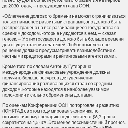
до 2030 года», — предупредил глава ООН.
«Облегчение долгового бремени не может ограничиваться
только наименее развитыми странами, оно должно быть
распространено на все развивающиеся государства со
средним доходом, которые нуждаются в нем, — сказал
генсек. — У этих государств должно быть больше времени
для осуществления платежей. Любое комплексное
решение должно предусматривать взаимодействие с
частными кредиторами и рейтинговыми агентствами».
Кроме того, по словам Антониу Гутерриша,
международные финансовые учреждения должны
получить больше ресурсов для увеличения
финансирования развивающихся стран со средним
доходом, которые находятся в наиболее уязвимом
положении и сильно обременены долгами.
По оценкам Конференции ООН по торговле и развитию
(ЮНКТАД), в этом году мировая экономика по
оптимистичному сценарию недосчитается $6,3 трлн и
сократится на 1,5-3%. Это менее пессимистичный прогноз,
чем у других международных организаций. Так, МВФ