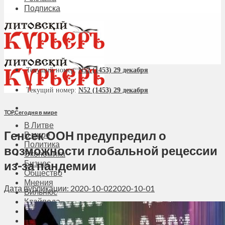
Подписка
Текущий номер:
N52 (1453) 29 декабря
Текущий номер:
N52 (1453) 29 декабря
TOP
,
Сегодня в мире
В Литве
Генсек ООН предупредил о
В мире
Политика
возможности глобальной рецессии
Экономика
из-за пандемии
Бизнес
Общество
Мнения
Дата публикации: 2020-10-02
2020-10-01
Вильнюс
Клайпеда
Висагинас
Регионы