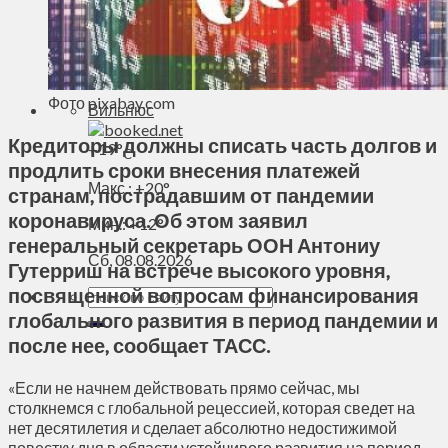
Духовное пространство
Спорт
Технологии
Энергетика
Фото pixabay.com
Вильнюс
Кредиторы должны списать часть долгов и
+
19°
C
продлить сроки внесения платежей
Макс.:
+
20°
странам, пострадавшим от пандемии
коронавируса. Об этом заявил
Мин.:
+
12°
генеральный секретарь ООН Антониу
Сб, 08.08.2026
Гутерриш на встрече высокого уровня,
посвященной вопросам финансирования
глобального развития в период пандемии и
после нее, сообщает ТАСС.
«Если не начнем действовать прямо сейчас, мы
столкнемся с глобальной рецессией, которая сведет на
нет десятилетия и сделает абсолютно недостижимой
повестку дня в области устойчивого развития на период