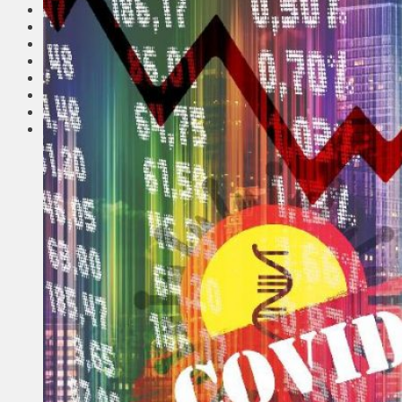
Соседи
Транспорт
Выбор читателей
Калейдоскоп
Армия
Сейм Литвы
Культура
Больше
Фоторепортаж
Туризм
ЛК рекомендует
Сеньорам
Образование
Здравоохранение
Экология
Происшествия
Приграничье
Деньги
Визиты
Выборы
Агроновости
Едим дома
Ищу семью