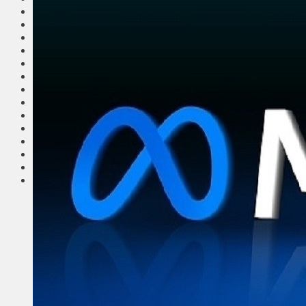
Общество
Мнения
Вильнюс
Клайпеда
Висагинас
Регионы
Соседи
Транспорт
Выбор читателей
Калейдоскоп
Армия
Сейм Литвы
Культура
Больше
Фоторепортаж
Туризм
ЛК рекомендует
Сеньорам
Образование
Здравоохранение
Экология
Происшествия
Приграничье