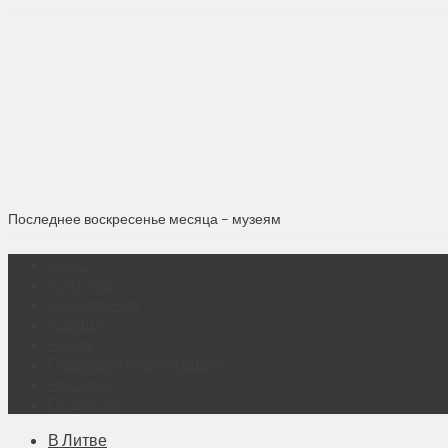
Последнее воскресенье месяца – музеям
О нас
Контакты
Объявления
Афиша
Архив
Правовая информация
Реклама
Подписка
В Литве