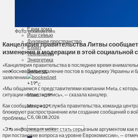
Деньги
Визиты
Выборы
Агроновости
Едим дома
Фото: pixabay.com
Ищу семью
Духовное пространство
Канцелярия правительства Литвы сообщает,
Спорт
изменения в модерации в этой социальной с
Технологии
Энергетика
«Канцелярия правительства в последнее время внимательн
Вильнюс
необоснованное удаление постов в поддержку Украины и б
заявлении.
+
19°
C
«Мы общаемся с представителями компании Meta, с которы
ситуации не повторялись», — сказала канцлер.
Макс.:
+
19°
Как сообщает пресс-служба правительства, команда цент
Мин.:
+
12°
блокируют распространение или создание сообщений о войн
Сб, 08.08.2026
проблемы.
«Эта информация может стать серьезным аргументом как п
при постановке вопроса на уровне Еврокомиссии», — отме