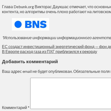
Глава Debunk.org Викторас Даукшас отмечает, что основны
контента, но алгоритмы очень плохо работают на литовско
*Использование информации информационного агентства 
ЕС создаст инвестиционный энергетический фонд — фон д
В Европе расход газа из ПХГ приблизился к рекорду
Добавить комментарий
Ваш адрес email не будет опубликован.
Обязательные поля
Комментарий
*