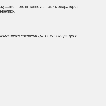
кусственного интеллекта, так и модераторов
евелико.
исьменного согласия UAB «BNS» запрещено