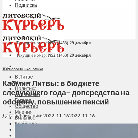
Подписка
Текущий номер:
N52 (1453) 29 декабря
Текущий номер:
N52 (1453) 29 декабря
TOP
,
Новости
,
Экономика
В Литве
Кабмин Литвы: в бюджете
В мире
Политика
следующего года– допсредства на
Экономика
оборону, повышение пенсий
Бизнес
Общество
Мнения
Дата публикации: 2022-11-16
2022-11-16
Вильнюс
Клайпеда
Висагинас
Регионы