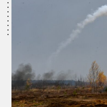
Соседи
Транспорт
Выбор читателей
Калейдоскоп
Армия
Сейм Литвы
Культура
Больше
Фоторепортаж
Туризм
ЛК рекомендует
Сеньорам
Образование
Здравоохранение
Экология
Происшествия
Приграничье
Деньги
Визиты
Выборы
Агроновости
Едим дома
Ищу семью