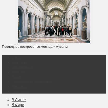
Последнее воскресенье месяца – музеям
О нас
Контакты
Объявления
Афиша
Архив
Правовая информация
Реклама
Подписка
В Литве
В мире