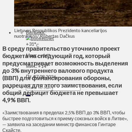
Духовное пространство
Спорт
Технологии
Энергетика
Lietuvos Respublikos Prezidento kanceliarijos
Вильнюс
nuotraukos/ Robertas Dačkus
+
31°
C
В среду правительство уточнило проект
бюджета на следующий год, который
Макс.:
+
24°
предусматривает возможность выделения
Мин.:
+
14°
до 3% внутреннего валового продукта
Пт, 07.08.2026
(ВВП) для финансирования обороны,
разрешая для этого заимствования, если
общий дефицит бюджета не превышает
4,9% ВВП.
«Заимствования в пределах 2,5% ВВП до 3% ВВП, чтобы
быстрее подготовиться к приему союзных войск в Литве»,
— заявила на заседании министр финансов Гинтаре
Скайсте.