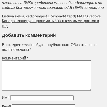
агентства BNS в средствах массовой информации и на
сайтах без письменного согласия UAB «BNS» запрещено
Lietuva siekia, kad premjerė I. Šimonytė taptų NATO vadove
Канада планирует принимать 500 тысяч иммигрантов в
год
Добавить комментарий
Ваш адрес email не будет опубликован.
Обязательные
поля помечены
*
Комментарий
*
Имя
Email