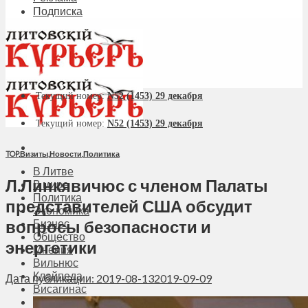
Подписка
Текущий номер:
N52 (1453) 29 декабря
Текущий номер:
N52 (1453) 29 декабря
TOP
,
Визиты
,
Новости
,
Политика
В Литве
Л.Линкявичюс с членом Палаты
В мире
Политика
представителей США обсудит
Экономика
вопросы безопасности и
Бизнес
Общество
энергетики
Мнения
Вильнюс
Клайпеда
Дата публикации: 2019-08-13
2019-09-09
Висагинас
Регионы