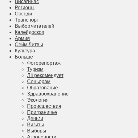
Висагинас
Регионы
Соседи
Транспорт
Выбор читателей
Калейдоскоп
Армия
Сейм Литвы
Культура
Больше
Фоторепортаж
Туризм
ЛК рекомендует
Сеньорам
Образование
Здравоохранение
Экология
Происшествия
Приграничье
Деньги
Визиты
Выборы
Агроновости