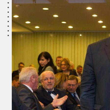
Соседи
Транспорт
Выбор читателей
Калейдоскоп
Армия
Сейм Литвы
Культура
Больше
Фоторепортаж
Туризм
ЛК рекомендует
Сеньорам
Образование
Здравоохранение
Экология
Происшествия
Приграничье
Деньги
Визиты
Выборы
Агроновости
Едим дома
Ищу семью