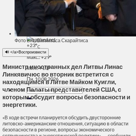
Духовное пространство
Спорт
Технологии
Энергетика
Вильнюс
Фото BFL/Вигинтаса Скарайтиса
+
23°
C
🔊 </a>Воспроизвести
Макс.:
+
29°
Министр иностранных дел Литвы Линас
Мин.:
+
13°
Линкявичюс во вторник встретится с
Пн, 10.08.2026
находящимся в Литве Майком Куигли,
членом Палаты представителей США, с
которым обсудит вопросы безопасности и
энергетики.
«В ходе встречи планируется обсудить двусторонние
литовско-американские отношения, ситуацию в области
безопасности в регионе, вопросы экономического
сотрудничества и энергетической политики», — сообщили