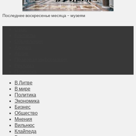
Последнее воскресенье месяца – музеям
О нас
Контакты
Объявления
Афиша
Архив
Правовая информация
Реклама
Подписка
В Литве
В мире
Политика
Экономика
Бизнес
Общество
Мнения
Вильнюс
Клайпеда