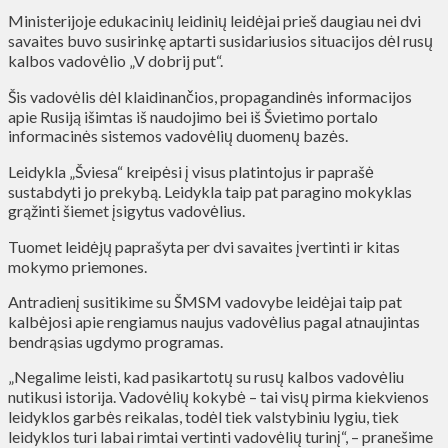
Ministerijoje edukacinių leidinių leidėjai prieš daugiau nei dvi
savaites buvo susirinkę aptarti susidariusios situacijos dėl rusų
kalbos vadovėlio „V dobrij put“.
Šis vadovėlis dėl klaidinančios, propagandinės informacijos
apie Rusiją išimtas iš naudojimo bei iš Švietimo portalo
informacinės sistemos vadovėlių duomenų bazės.
Leidykla „Šviesa“ kreipėsi į visus platintojus ir paprašė
sustabdyti jo prekybą. Leidykla taip pat paragino mokyklas
grąžinti šiemet įsigytus vadovėlius.
Tuomet leidėjų paprašyta per dvi savaites įvertinti ir kitas
mokymo priemones.
Antradienį susitikime su ŠMSM vadovybe leidėjai taip pat
kalbėjosi apie rengiamus naujus vadovėlius pagal atnaujintas
bendrąsias ugdymo programas.
„Negalime leisti, kad pasikartotų su rusų kalbos vadovėliu
nutikusi istorija. Vadovėlių kokybė – tai visų pirma kiekvienos
leidyklos garbės reikalas, todėl tiek valstybiniu lygiu, tiek
leidyklos turi labai rimtai vertinti vadovėlių turinį“, – pranešime