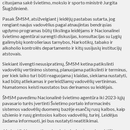
cituojama sakė švietimo, mokslo ir sporto ministrė Jurgita
Šiugždinienė.
Pasak ŠMSM, atsižvelgiant į leidėjų pastabas sutarta, jog
rengiant naujus vadovėlius pagal atnaujintas bendrąsias
ugdymo programas būtų tikslinga leidėjams ir Nacionalinei
švietimo agentūrai surengti diskusijas, konsultacijas su Lygių
galimybių kontrolieriaus tarnybos, Narkotikų, tabako ir
alkoholio kontrolės departamento ir kitų susijusių institucijų
atstovais.
Siekiant išvengti nesusipratimų, ŠMSM ketina patikslinti
vadovėlių vertinimo sistemą, planuojama patikslinti ir terminus,
per kiek laiko turi būti reaguojama į klaidas, siekiama nustatyti,
kad būtų atliekamas ir perleidžiamų vadovėlių vertinimas.
Numatomos keisti nuostatos bus derinamos su leidėjais.
ŠMSM pavedimu Nacionalinė švietimo agentūra iki 2023-iųjų
pavasario turės įvertinti Švietimo portalo informacinės
sistemos vadovėlių duomenų bazėje esančių rusų kalbos, kaip
užsienio ir rusų gimtosios kalbos vadovėlių, turinį. Leidėjus
žadama informuoti, jei bus nustatyti neatitikimai.