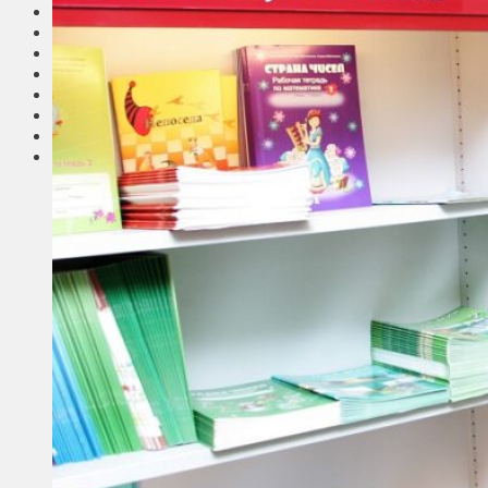
Соседи
Транспорт
Выбор читателей
Калейдоскоп
Армия
Сейм Литвы
Культура
Больше
Фоторепортаж
Туризм
ЛК рекомендует
Сеньорам
Образование
Здравоохранение
Экология
Происшествия
Приграничье
Деньги
Визиты
Выборы
Агроновости
Едим дома
Ищу семью