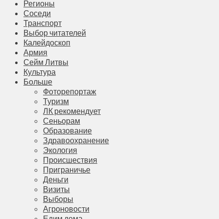
Регионы
Соседи
Транспорт
Выбор читателей
Калейдоскоп
Армия
Сейм Литвы
Культура
Больше
Фоторепортаж
Туризм
ЛК рекомендует
Сеньорам
Образование
Здравоохранение
Экология
Происшествия
Приграничье
Деньги
Визиты
Выборы
Агроновости
Едим дома