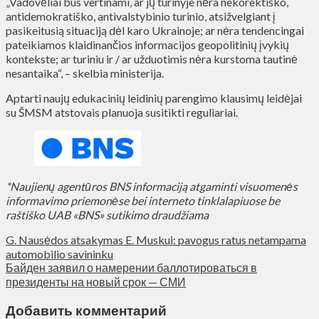
„Vadovėliai bus vertinami, ar jų turinyje nėra nekorektiško,
antidemokratiško, antivalstybinio turinio, atsižvelgiant į
pasikeitusią situaciją dėl karo Ukrainoje; ar nėra tendencingai
pateikiamos klaidinančios informacijos geopolitinių įvykių
kontekste; ar turiniu ir / ar užduotimis nėra kurstoma tautinė
nesantaika“, – skelbia ministerija.
Aptarti naujų edukacinių leidinių parengimo klausimų leidėjai
su ŠMSM atstovais planuoja susitikti reguliariai.
*Naujienų agentūros BNS informaciją atgaminti visuomenės
informavimo priemonėse bei interneto tinklalapiuose be
raštiško UAB «BNS» sutikimo draudžiama
G. Nausėdos atsakymas E. Muskui: pavogus ratus netampama
automobilio savininku
Байден заявил о намерении баллотироваться в
президенты на новый срок — СМИ
Добавить комментарий