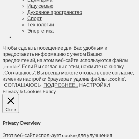
Ищу семью
Духовное пространство
Спорт
Технологии
Энергетика
Чтобы сделать посещение для Вас удобным и
предоставить информацию с учетом Ваших
предпочтений, на этом веб-сайте используются файлы
„cookie“. Если Вы согласны с этим, нажмите на кнопку
„Соглашаюсь“. Вы всегда можете отозвать свое согласие,
изменив настройки браузера и удалив файлы „cookie“.
СОГЛАШАЮСЬ
ПОДРОБНЕЕ...
НАСТРОЙКИ
Privacy & Cookies Policy
Close
Privacy Overview
Этот веб-сайт использует cookie для улучшения