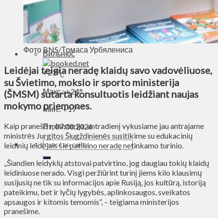
Духовное пространство
Спорт
Технологии
Энергетика
Фото BNS/Томаса Урбялениса
Вильнюс
Leidėjai teigia neradę klaidų savo vadovėliuose,
+
21°
C
su Švietimo, mokslo ir sporto ministerija
Макс.:
+
24°
(ŠMSM) sutarta konsultuotis leidžiant naujas
mokymo priemones.
Мин.:
+
17°
Kaip pranešė ministerija, antradienį vykusiame jau antrajame
Пт, 07.08.2026
ministrės Jurgitos Šiugždinienės susitikime su edukacinių
leidinių leidėjais šie patikino neradę netinkamo turinio.
„Šiandien leidyklų atstovai patvirtino, jog daugiau tokių klaidų
leidiniuose nerado. Visgi peržiūrint turinį jiems kilo klausimų
susijusių ne tik su informacijos apie Rusiją, jos kultūrą, istoriją
pateikimu, bet ir lyčių lygybės, aplinkosaugos, sveikatos
apsaugos ir kitomis temomis“, – teigiama ministerijos
pranešime.