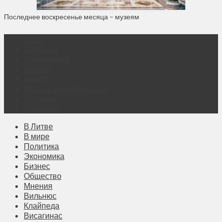
Последнее воскресенье месяца – музеям
О нас
Контакты
Объявления
Афиша
Архив
Правовая информация
Реклама
Подписка
В Литве
В мире
Политика
Экономика
Бизнес
Общество
Мнения
Вильнюс
Клайпеда
Висагинас