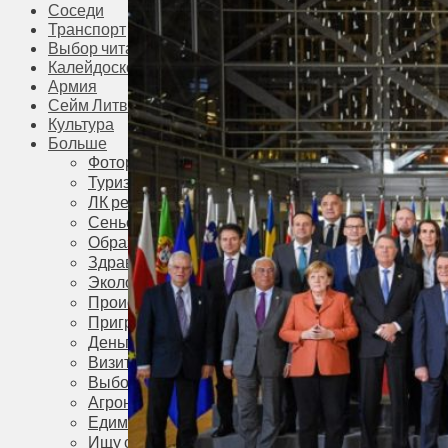
Соседи
Транспорт
Выбор читателей
Калейдоскоп
Армия
Сейм Литвы
Культура
Больше
Фоторепортаж
Туризм
ЛК рекомендует
Сеньорам
Образование
Здравоохранение
Экология
Происшествия
Приграничье
Деньги
Визиты
Выборы
Агроновости
Едим дома
Ищу семью