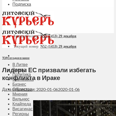
Подписка
Текущий номер:
N52 (1453) 29 декабря
Текущий номер:
N52 (1453) 29 декабря
TOP
,
Сегодня в мире
В Литве
Лидеры ЕС призвали избегать
В мире
Политика
конфликта в Ираке
Экономика
Бизнес
Общество
Дата публикации: 2020-01-06
2020-01-06
Мнения
Вильнюс
Клайпеда
Висагинас
Регионы