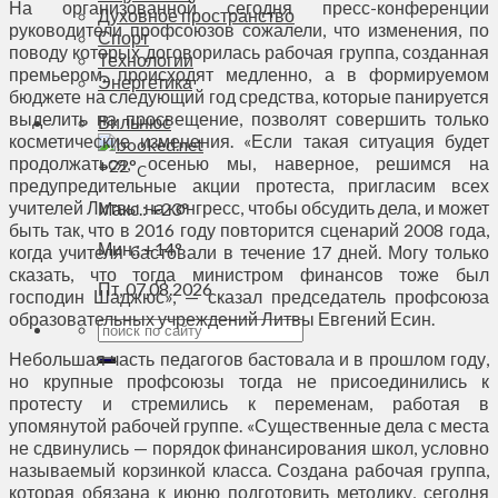
На организованной сегодня пресс-конференции
Духовное пространство
руководители профсоюзов сожалели, что изменения, по
Спорт
поводу которых договорилась рабочая группа, созданная
Технологии
премьером, происходят медленно, а в формируемом
Энергетика
бюджете на следующий год средства, которые панируется
выделить на просвещение, позволят совершить только
Вильнюс
косметические изменения. «Если такая ситуация будет
продолжаться, осенью мы, наверное, решимся на
+
22°
C
предупредительные акции протеста, пригласим всех
учителей Литвы на конгресс, чтобы обсудить дела, и может
Макс.:
+
23°
быть так, что в 2016 году повторится сценарий 2008 года,
Мин.:
+
14°
когда учителя бастовали в течение 17 дней. Могу только
сказать, что тогда министром финансов тоже был
Пт, 07.08.2026
господин Шаджюс», — сказал председатель профсоюза
образовательных учреждений Литвы Евгений Есин.
Небольшая часть педагогов бастовала и в прошлом году,
но крупные профсоюзы тогда не присоединились к
протесту и стремились к переменам, работая в
упомянутой рабочей группе. «Существенные дела с места
не сдвинулись — порядок финансирования школ, условно
называемый корзинкой класса. Создана рабочая группа,
которая обязана к июню подготовить методику, сегодня