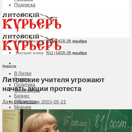
Подписка
Текущий номер:
N52 (1453) 29 декабря
Текущий номер:
N52 (1453) 29 декабря
Новости
В Литве
Литовские учителя угрожают
В мире
Политика
начать акции протеста
Экономика
Бизнес
Общество
Дата публикации: 2015-05-21
Мнения
Вильнюс
Клайпеда
Висагинас
Регионы