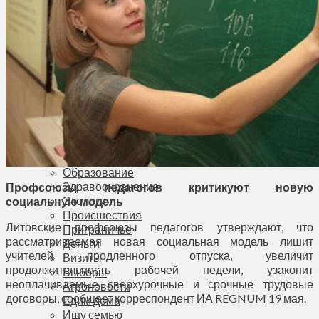
Соседи
Транспорт
Выбор читателей
Калейдоскоп
Армия
Сейм Литвы
Культура
Больше
Фоторепортаж
Туризм
ЛК рекомендует
Сеньорам
Образование
Здравоохранение
Профсоюзы педагогов критикуют новую
Экология
социальную модель
Происшествия
Литовские профсоюзы педагогов утверждают, что
Приграничье
рассматриваемая новая социальная модель лишит
Деньги
учителей продленного отпуска, увеличит
Визиты
продолжительность рабочей недели, узаконит
Выборы
неоплачиваемые сверхурочные и срочные трудовые
Агроновости
договоры, сообщает корреспондент ИА REGNUM 19 мая.
Едим дома
Ищу семью