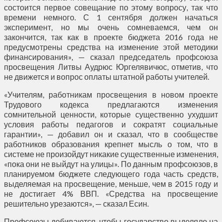
состоится первое совещание по этому вопросу, так что
времени немного. С 1 сентября должен начаться
эксперимент, но мы очень сомневаемся, чем он
закончится, так как в проекте бюджета 2016 года не
предусмотрены средства на изменение этой методики
финансирования», — сказал председатель профсоюза
просвещения Литвы Аудрюс Юргелявичюс, отметив, что
не движется и вопрос оплаты штатной работы учителей.
«Учителям, работникам просвещения в новом проекте
Трудового кодекса предлагаются изменения
сомнительной ценности, которые существенно ухудшит
условия работы педагогов и сократят социальные
гарантии», — добавил он и сказал, что в сообществе
работников образования крепнет мысль о том, что в
системе не произойдут никакие существенные изменения,
«пока они не выйдут на улицы». По данным профсоюзов, в
планируемом бюджете следующего года часть средств,
выделяемая на просвещение, меньше, чем в 2015 году и
не достигает 4% ВВП. «Средства на просвещение
решительно урезаются», — сказал Есин.
Профсоюзы добиваются, чтобы государство выделяло на