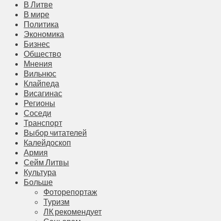
В Литве
В мире
Политика
Экономика
Бизнес
Общество
Мнения
Вильнюс
Клайпеда
Висагинас
Регионы
Соседи
Транспорт
Выбор читателей
Калейдоскоп
Армия
Сейм Литвы
Культура
Больше
Фоторепортаж
Туризм
ЛК рекомендует