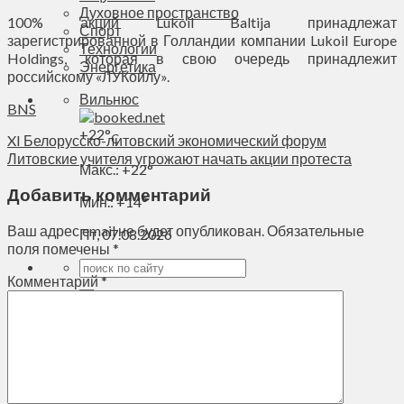
Духовное пространство
100% акций Lukoil Baltija принадлежат
Спорт
зарегистрированной в Голландии компании Lukoil Europe
Технологии
Holdings, которая в свою очередь принадлежит
Энергетика
российскому «ЛУКойлу».
Вильнюс
BNS
+
22°
XI Белорусско-литовский экономический форум
C
Литовские учителя угрожают начать акции протеста
Макс.:
+
22°
Добавить комментарий
Мин.:
+
14°
Ваш адрес email не будет опубликован.
Обязательные
Пт, 07.08.2026
поля помечены
*
Комментарий
*