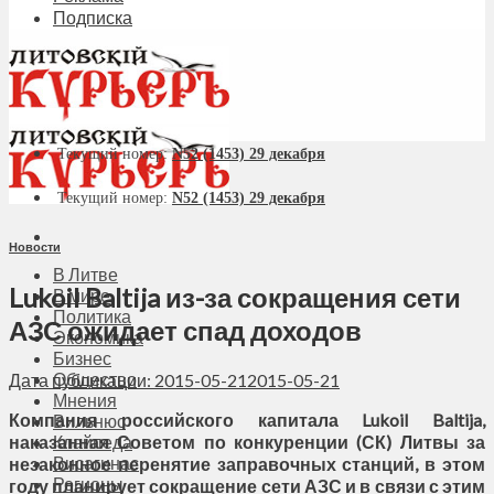
Подписка
Текущий номер:
N52 (1453) 29 декабря
Текущий номер:
N52 (1453) 29 декабря
Новости
В Литве
Lukoil Baltija из-за сокращения сети
В мире
Политика
АЗС ожидает спад доходов
Экономика
Бизнес
Общество
Дата публикации: 2015-05-21
2015-05-21
Мнения
Компания российского капитала Lukoil Baltija,
Вильнюс
наказанная Советом по конкуренции (СК) Литвы за
Клайпеда
Висагинас
незаконное перенятие заправочных станций, в этом
Регионы
году планирует сокращение сети АЗС и в связи с этим