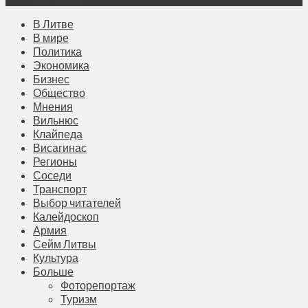
В Литве
В мире
Политика
Экономика
Бизнес
Общество
Мнения
Вильнюс
Клайпеда
Висагинас
Регионы
Соседи
Транспорт
Выбор читателей
Калейдоскоп
Армия
Сейм Литвы
Культура
Больше
Фоторепортаж
Туризм