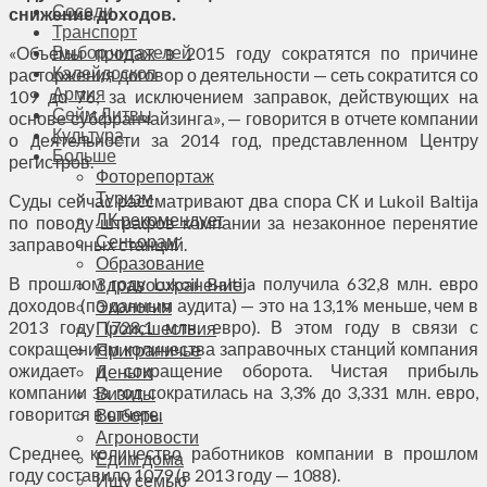
Соседи
снижение доходов.
Транспорт
Выбор читателей
«Объемы продаж в 2015 году сократятся по причине
Калейдоскоп
расторжения договор о деятельности — сеть сократится со
Армия
109 до 76, за исключением заправок, действующих на
Сейм Литвы
основе субфранчайзинга», — говорится в отчете компании
Культура
о деятельности за 2014 год, представленном Центру
Больше
регистров.
Фоторепортаж
Туризм
Суды сейчас рассматривают два спора СК и Lukoil Baltija
ЛК рекомендует
по поводу штрафов компании за незаконное перенятие
Сеньорам
заправочных станций.
Образование
В прошлом году Lukoil Baltija получила 632,8 млн. евро
Здравоохранение
доходов (по данным аудита) — это на 13,1% меньше, чем в
Экология
2013 году (728,1 млн. евро). В этом году в связи с
Происшествия
сокращением количества заправочных станций компания
Приграничье
ожидает и сокращение оборота. Чистая прибыль
Деньги
компании за год сократилась на 3,3% до 3,331 млн. евро,
Визиты
говорится в отчете.
Выборы
Агроновости
Среднее количество работников компании в прошлом
Едим дома
году составило 1079 (в 2013 году — 1088).
Ищу семью