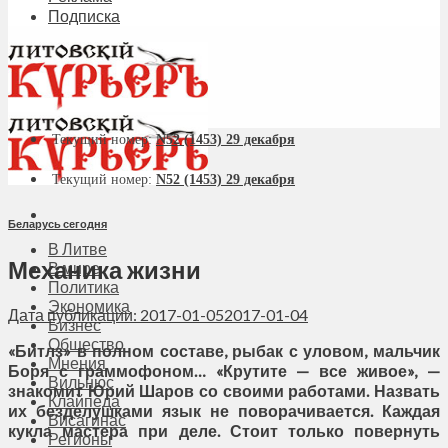
Подписка
Текущий номер:
N52 (1453) 29 декабря
Текущий номер:
N52 (1453) 29 декабря
Беларусь сегодня
В Литве
Механика жизни
В мире
Политика
Экономика
Дата публикации: 2017-01-05
2017-01-04
Бизнес
Общество
«Битлз» в полном составе, рыбак с уловом, мальчик
Мнения
Боря с граммофоном… «Крутите — все живое», —
Вильнюс
знакомит Юрий Шаров со своими работами. Назвать
Клайпеда
их безделушками язык не поворачивается. Каждая
Висагинас
кукла мастера при деле. Стоит только повернуть
Регионы