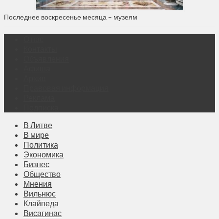
Последнее воскресенье месяца – музеям
О нас
Контакты
Объявления
Афиша
Архив
Правовая информация
Реклама
Подписка
В Литве
В мире
Политика
Экономика
Бизнес
Общество
Мнения
Вильнюс
Клайпеда
Висагинас