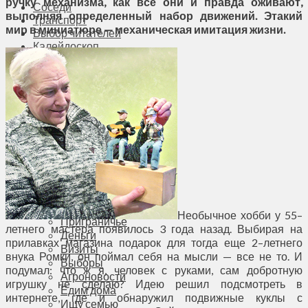
ручку механизма, как все они и правда оживают,
Соседи
выполняя определенный набор движений. Этакий
Транспорт
мир в миниатюре — механическая имитация жизни.
Выбор читателей
Калейдоскоп
Армия
Сейм Литвы
Культура
Больше
Фоторепортаж
Туризм
ЛК рекомендует
Сеньорам
Образование
Здравоохранение
Экология
Происшествия
Необычное хобби у 55–
Приграничье
летнего мастера появилось 3 года назад. Выбирая на
Деньги
прилавках магазина подарок для тогда еще 2–летнего
Визиты
внука Ромки, он поймал себя на мысли — все не то. И
Выборы
подумал: что ж я, человек с руками, сам добротную
Агроновости
игрушку не сделаю? Идею решил подсмотреть в
Едим дома
интернете, где и обнаружил подвижные куклы с
Ищу семью