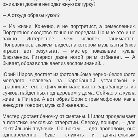
оживляет доселе неподвижную фигурку?
— А откуда образы кукол?
— Из жизни. Конечно, я не портретист, а ремесленник.
Портретное сходство точно не передам. Но мне это и не
важно. Интереснее, чем человек занимается.
Понравилось, скажем, видео, на котором музыканты блюз
играют, вот результат, — мастер показывает куклы
блюзменов. Гитарист даже ногой ритм отбивает. — А
бывает, образ всплывает из воспоминаний…
Юрий Шаров достает из фотоальбома черно–белое фото
молодого человека за барабанной установкой и
сравнивает его с фигуркой маленького барабанщика из
сучков, найденных под деревом у дома. Сейчас эта кукла
живет в Питере. А вот образ Бори с граммофоном, как в
анекдоте, говорит, музыкой навеяло…
Мастер достает баночку от сметаны. Шилом проделывает
в пластике несколько отверстий. Сверху, пошире, — для
коктейльной трубочки. По бокам — для проволоки, она
одновременно будет служить и двигательным