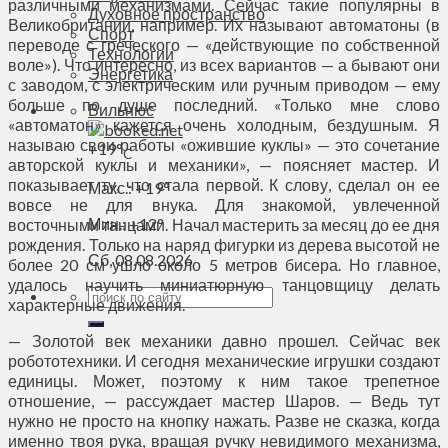
различными механизмами. Сейчас такие популярны в
Духовное пространство
Великобритании, например. Их называют автоматоны (в
Спорт
переводе с греческого — «действующие по собственной
Технологии
воле»). Что интересно, из всех вариантов — а бывают они
Энергетика
с заводом, с электрическим или ручным приводом — ему
больше по душе последний. «Только мне слово
Вильнюс
«автоматон» кажется очень холодным, бездушным. Я
называю свои работы «ожившие куклы» — это сочетание
+
19°
C
авторской куклы и механики», — поясняет мастер. И
показывает ту, что стала первой. К слову, сделал он ее
Макс.:
+
19°
вовсе не для внука. Для знакомой, увлеченной
Мин.:
+
12°
восточными танцами. Начал мастерить за месяц до ее дня
рождения. Только на наряд фигурки из дерева высотой не
Сб, 08.08.2026
более 20 см ушло около 5 метров бисера. Но главное,
удалось научить миниатюрную танцовщицу делать
характерные движения.
— Золотой век механики давно прошел. Сейчас век
робототехники. И сегодня механические игрушки создают
единицы. Может, поэтому к ним такое трепетное
отношение, — рассуждает мастер Шаров. — Ведь тут
нужно не просто на кнопку нажать. Разве не сказка, когда
именно твоя рука, вращая ручку невидимого механизма,