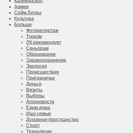
Калейдоскоп
Армия
Сейм Литвы
Культура
Больше
Фоторепортаж
Туризм
ЛК рекомендует
Сеньорам
Образование
Здравоохранение
Экология
Происшествия
Приграничье
Деньги
Визиты
Выборы
Агроновости
Едим дома
Ищу семью
Духовное пространство
Спорт
Технологии