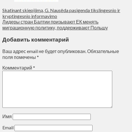
Skatinant skiepijimą, G. Nausėda pasigenda tikslingesnio ir
kryptingesnio informavimo
Лидеры стран Балтии призывают ЕК менять
миграционную политику, поддерживают Польшу
Добавить комментарий
Ваш адрес email не будет опубликован.
Обязательные
поля помечены
*
Комментарий
*
Имя
Email