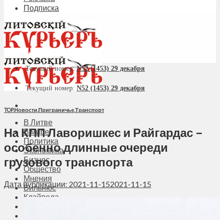
Подписка
Текущий номер:
N52 (1453) 29 декабря
Текущий номер:
N52 (1453) 29 декабря
TOP
,
Новости
,
Приграничье
,
Транспорт
В Литве
На КПП Лаворишкес и Райгардас –
В мире
Политика
особенно длинные очереди
Экономика
грузового транспорта
Бизнес
Общество
Мнения
Дата публикации: 2021-11-15
2021-11-15
Вильнюс
Клайпеда
Висагинас
Регионы