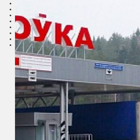
Соседи
Транспорт
Выбор читателей
Калейдоскоп
Армия
Сейм Литвы
Культура
Больше
Фоторепортаж
Туризм
ЛК рекомендует
Сеньорам
Образование
Здравоохранение
Экология
Происшествия
Приграничье
Деньги
Визиты
Выборы
Агроновости
Едим дома
Ищу семью