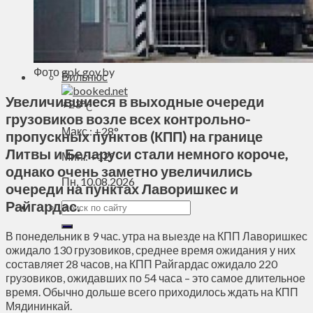
Духовное пространство
Спорт
Технологии
Энергетика
Фото gpk.gov.by
Вильнюс
Увеличившиеся в выходные очереди
+
23°
C
грузовиков возле всех контрольно-
Макс.:
+
28°
пропускных пунктов (КПП) на границе
Литвы и Беларуси стали немного короче,
Мин.:
+
12°
однако очень заметно увеличились
Пн, 10.08.2026
очереди на пунктах Лаворишкес и
Райгардас.
В понедельник в 9 час. утра на выезде на КПП Лаворишкес
ожидало 130 грузовиков, среднее время ожидания у них
составляет 28 часов, на КПП Райгардас ожидало 220
грузовиков, ожидавших по 54 часа – это самое длительное
время. Обычно дольше всего приходилось ждать на КПП
Мядининкай.