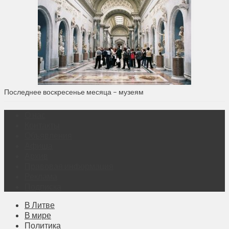
Последнее воскресенье месяца – музеям
О нас
Контакты
Объявления
Афиша
Архив
Правовая информация
Реклама
Подписка
В Литве
В мире
Политика