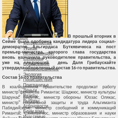
Соседи
Транспорт
Выбор читателей
Калейдоскоп
Армия
Сейм Литвы
Культура
В прошлый вторник в
Больше
Сейме была одобрена кандидатура лидера социал-
Фоторепортаж
демократов Альгирдаса Буткявичюса на пост
Туризм
премьер-министра, которого глава государства
ЛК рекомендует
вновь назначила руководителем правительства, а
Сеньорам
уже на следующий день Даля Грибаускайте
Образование
утвердила обновленный состав 16-го правительства.
Здравоохранение
Экология
Состав 16-го правительства
Происшествия
Приграничье
В коалиционном правительстве продолжат работу
Деньги
министр финансов Римантас Шаджюс, министр культуры
Визиты
Шарунас Бирутис, министр обороны Юозас Олякас,
Выборы
министр социальной защиты и труда Альгиманта
Агроновости
Пабядинскене, министр сообщений и коммуникаций
Едим дома
Римантас Синкявичюс, министр образования и науки
Ищу семью