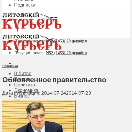
Подписка
Текущий номер:
N52 (1453) 29 декабря
Текущий номер:
N52 (1453) 29 декабря
Политика
В Литве
Обновленное правительство
В мире
Политика
Экономика
Дата публикации: 2014-07-24
2014-07-23
Бизнес
Общество
Мнения
Вильнюс
Клайпеда
Висагинас
Регионы