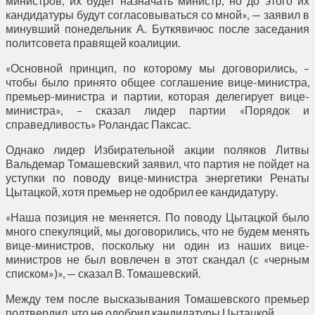
министров, их будет назначать министр, но до этого их
кандидатуры будут согласовываться со мной», — заявил в
минувший понедельник А. Буткявичюс после заседания
политсовета правящей коалиции.
«Основной принцип, по которому мы договорились, –
чтобы было принято общее соглашение вице-министра,
премьер-министра и партии, которая делегирует вице-
министра», – сказал лидер партии «Порядок и
справедливость» Роландас Паксас.
Однако лидер Избирательной акции поляков Литвы
Вальдемар Томашевский заявил, что партия не пойдет на
уступки по поводу вице-министра энергетики Ренаты
Цытацкой, хотя премьер не одобрил ее кандидатуру.
«Наша позиция не меняется. По поводу Цытацкой было
много спекуляций, мы договорились, что не будем менять
вице-министров, поскольку ни один из наших вице-
министров не был вовлечен в этот скандал (с «черным
списком»)», — сказал В. Томашевский.
Между тем после высказывания Томашевского премьер
подтвердил, что не одобрил кандидатуры Цытацкой.