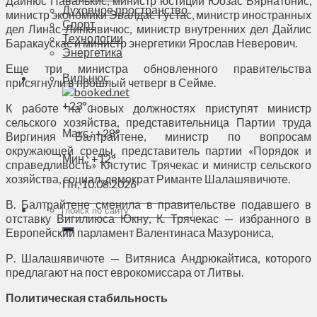
Дайнюс Павалькис, министр юстиции Юозас Бярнатонис,
Духовное пространство
министр экономики Эвалдас Густас, министр иностранных
Спорт
дел Линас Линкявичюс, министр внутренних дел Дайлис
Технологии
Баракаускас и министр энергетики Ярослав Неверович.
Энергетика
Еще три министра обновленного правительства
Вильнюс
присягнули в прошлый четверг в Сейме.
+
23°
К работе на новых должностях приступят министр
C
сельского хозяйства, представительница Партии труда
Макс.:
+
28°
Виргиния Балтрайтене, министр по вопросам
окружающей среды, представитель партии «Порядок и
Мин.:
+
12°
справедливость» Кястутис Трячекас и министр сельского
хозяйства, социал-демократ Риманте Шалашявичюте.
Пн, 10.08.2026
В. Балтрайтене сменила в правительстве подавшего в
отставку Вигилиюса Юкну, К. Трячекас — избранного в
Европейский парламент Валентинаса Мазурониса,
Р. Шалашявичюте — Витяниса Андрюкайтиса, которого
предлагают на пост еврокомиссара от Литвы.
Политическая стабильность