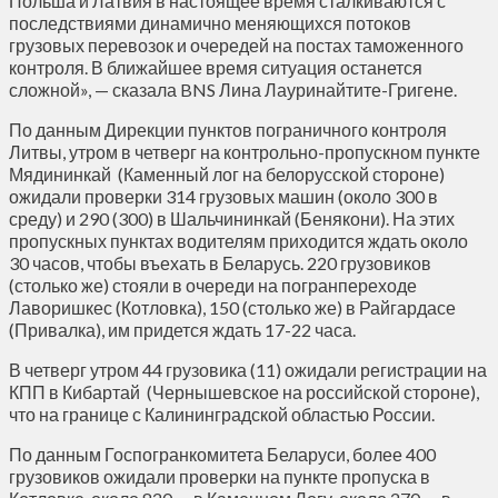
Польша и Латвия в настоящее время сталкиваются с
последствиями динамично меняющихся потоков
грузовых перевозок и очередей на постах таможенного
контроля. В ближайшее время ситуация останется
сложной», — сказала BNS Лина Лауринайтите-Григене.
По данным Дирекции пунктов пограничного контроля
Литвы, утром в четверг на контрольно-пропускном пункте
Мядининкай (Каменный лог на белорусской стороне)
ожидали проверки 314 грузовых машин (около 300 в
среду) и 290 (300) в Шальчининкай (Бенякони). На этих
пропускных пунктах водителям приходится ждать около
30 часов, чтобы въехать в Беларусь. 220 грузовиков
(столько же) стояли в очереди на погранпереходе
Лаворишкес (Котловка), 150 (столько же) в Райгардасе
(Привалка), им придется ждать 17-22 часа.
В четверг утром 44 грузовика (11) ожидали регистрации на
КПП в Кибартай (Чернышевское на российской стороне),
что на границе с Калининградской областью России.
По данным Госпогранкомитета Беларуси, более 400
грузовиков ожидали проверки на пункте пропуска в