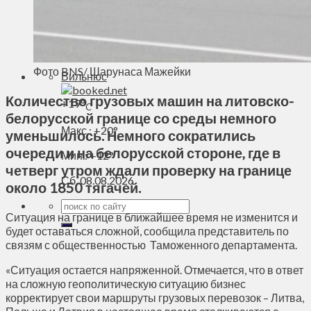
Духовное пространство
Спорт
Технологии
Энергетика
Фото BNS/ Шарунаса Мажейки
Вильнюс
Количество грузовых машин на литовско-
+
19°
C
белорусской границе со среды немного
Макс.:
+
20°
уменьшилось. Немного сократились
очереди и на белорусской стороне, где в
Мин.:
+
12°
четверг утром ждали проверку на границе
Сб, 08.08.2026
около 1850 тягачей.
Ситуация на границе в ближайшее время не изменится и
будет оставаться сложной, сообщила представитель по
связям с общественностью Таможенного департамента.
«Ситуация остается напряженной. Отмечается, что в ответ
на сложную геополитическую ситуацию бизнес
корректирует свои маршруты грузовых перевозок – Литва,