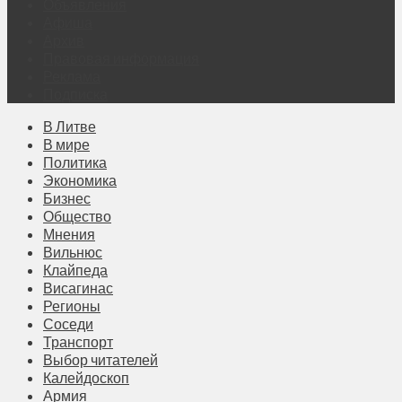
Объявления
Афиша
Архив
Правовая информация
Реклама
Подписка
В Литве
В мире
Политика
Экономика
Бизнес
Общество
Мнения
Вильнюс
Клайпеда
Висагинас
Регионы
Соседи
Транспорт
Выбор читателей
Калейдоскоп
Армия