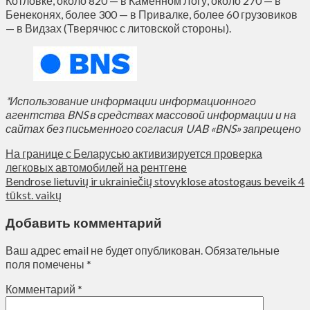
Котловке, около 820 — в Каменном Логу, около 270 — в
Бенеконях, более 300 — в Привалке, более 60 грузовиков
— в Видзах (Тверячюс с литовской стороны).
*Использование информации информационного
агентства BNS в средствах массовой информации и на
сайтах без письменного согласия UAB «BNS» запрещено
На границе с Беларусью активизируется проверка
легковых автомобилей на рентгене
Bendrose lietuvių ir ukrainiečių stovyklose atostogaus beveik 4
tūkst. vaikų
Добавить комментарий
Ваш адрес email не будет опубликован.
Обязательные
поля помечены
*
Комментарий
*