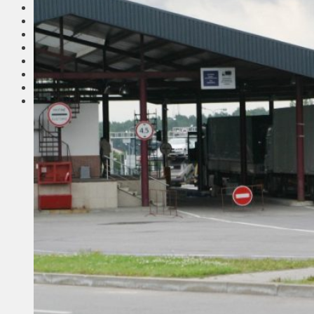
Соседи
Транспорт
Выбор читателей
Калейдоскоп
Армия
Сейм Литвы
Культура
Больше
Фоторепортаж
Туризм
ЛК рекомендует
Сеньорам
Образование
Здравоохранение
Экология
Происшествия
Приграничье
Деньги
Визиты
Выборы
Агроновости
Едим дома
Ищу семью