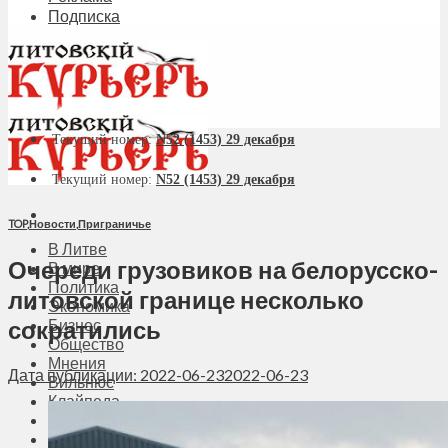
Подписка
Текущий номер:
N52 (1453) 29 декабря
Текущий номер:
N52 (1453) 29 декабря
TOP
,
Новости
,
Приграничье
В Литве
Очереди грузовиков на белорусско-
В мире
Политика
литовской границе несколько
Экономика
сократились
Бизнес
Общество
Мнения
Дата публикации: 2022-06-23
2022-06-23
Вильнюс
Клайпеда
Висагинас
Регионы