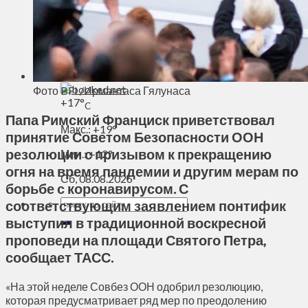
Духовное пространство
Спорт
Технологии
Энергетика
Вильнюс
Фото BFL/Ирмантаса Гялунаса
+
17°
C
Папа Римский Франциск приветствовал
Макс.:
+
19°
принятие Советом Безопасности ООН
резолюции с призывом к прекращению
Мин.:
+
12°
огня на время пандемии и другим мерам по
Сб, 08.08.2026
борьбе с коронавирусом. С
соответствующим заявлением понтифик
выступил в традиционной воскресной
проповеди на площади Святого Петра,
сообщает ТАСС.
«На этой неделе Совбез ООН одобрил резолюцию,
которая предусматривает ряд мер по преодолению