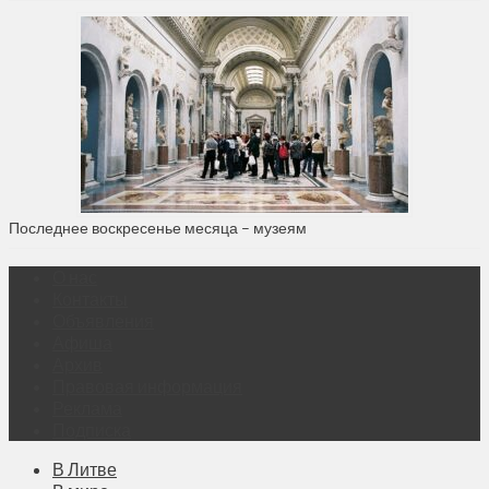
Последнее воскресенье месяца – музеям
О нас
Контакты
Объявления
Афиша
Архив
Правовая информация
Реклама
Подписка
В Литве