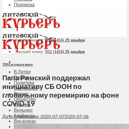
Подписка
Текущий номер:
N52 (1453) 29 декабря
Текущий номер:
N52 (1453) 29 декабря
TOP
,
Сегодня в мире
В Литве
Папа Римский поддержал
В мире
Политика
инициативу СБ ООН по
Экономика
глобальному перемирию на фоне
Бизнес
Общество
COVID-19
Мнения
Вильнюс
Клайпеда
Дата публикации: 2020-07-07
2020-07-06
Висагинас
Регионы