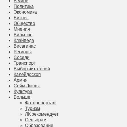
В мире
Политика
Экономика
Бизнес
Общество
Мнения
Вильнюс
Клайпеда
Висагинас
Регионы
Соседи
Транспорт
Выбор читателей
Калейдоскоп
Армия
Сейм Литвы
Культура
Больше
Фоторепортаж
Туризм
ЛК рекомендует
Сеньорам
Образование