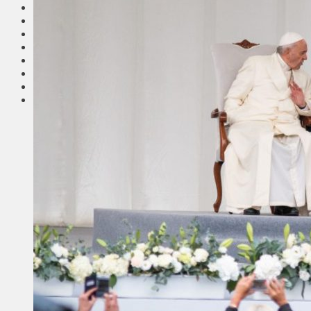
Соседи
Транспорт
Выбор читателей
Калейдоскоп
Армия
Сейм Литвы
Культура
Больше
Фоторепортаж
Туризм
ЛК рекомендует
Сеньорам
Образование
Здравоохранение
Экология
Происшествия
Приграничье
Деньги
Визиты
Выборы
Агроновости
Едим дома
Ищу семью