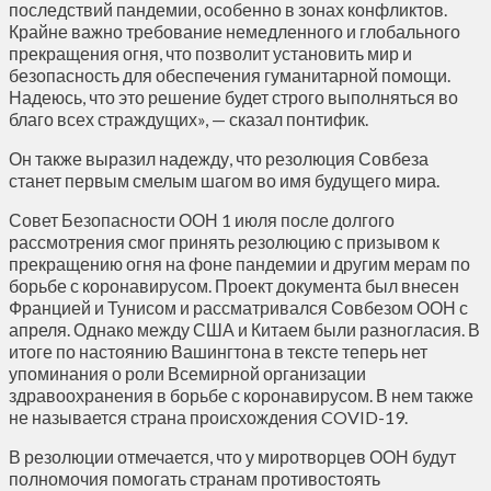
последствий пандемии, особенно в зонах конфликтов.
Крайне важно требование немедленного и глобального
прекращения огня, что позволит установить мир и
безопасность для обеспечения гуманитарной помощи.
Надеюсь, что это решение будет строго выполняться во
благо всех страждущих», — сказал понтифик.
Он также выразил надежду, что резолюция Совбеза
станет первым смелым шагом во имя будущего мира.
Совет Безопасности ООН 1 июля после долгого
рассмотрения смог принять резолюцию с призывом к
прекращению огня на фоне пандемии и другим мерам по
борьбе с коронавирусом. Проект документа был внесен
Францией и Тунисом и рассматривался Совбезом ООН с
апреля. Однако между США и Китаем были разногласия. В
итоге по настоянию Вашингтона в тексте теперь нет
упоминания о роли Всемирной организации
здравоохранения в борьбе с коронавирусом. В нем также
не называется страна происхождения COVID-19.
В резолюции отмечается, что у миротворцев ООН будут
полномочия помогать странам противостоять