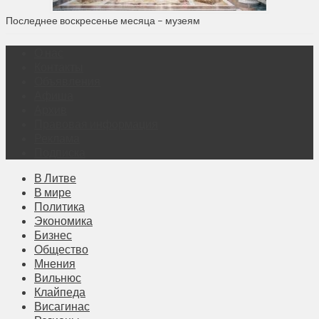
Последнее воскресенье месяца – музеям
О нас
Контакты
Объявления
Афиша
Архив
Правовая информация
Реклама
Подписка
В Литве
В мире
Политика
Экономика
Бизнес
Общество
Мнения
Вильнюс
Клайпеда
Висагинас