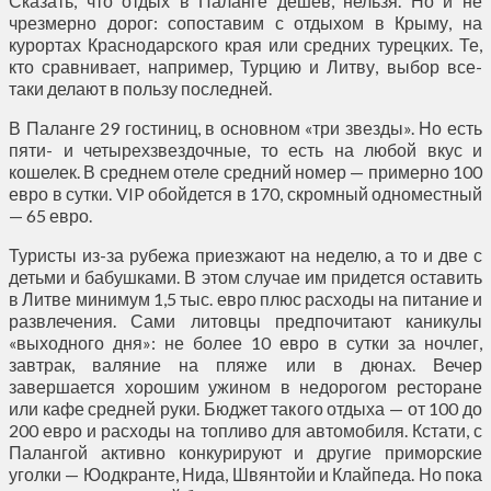
Сказать, что отдых в Паланге дешев, нельзя. Но и не
чрезмерно дорог: сопоставим с отдыхом в Крыму, на
курортах Краснодарского края или средних турецких. Те,
кто сравнивает, например, Турцию и Литву, выбор все-
таки делают в пользу последней.
В Паланге 29 гостиниц, в основном «три звезды». Но есть
пяти- и четырехзвездочные, то есть на любой вкус и
кошелек. В среднем отеле средний номер — примерно 100
евро в сутки. VIP обойдется в 170, скромный одноместный
— 65 евро.
Туристы из-за рубежа приезжают на неделю, а то и две с
детьми и бабушками. В этом случае им придется оставить
в Литве минимум 1,5 тыс. евро плюс расходы на питание и
развлечения. Сами литовцы предпочитают каникулы
«выходного дня»: не более 10 евро в сутки за ночлег,
завтрак, валяние на пляже или в дюнах. Вечер
завершается хорошим ужином в недорогом ресторане
или кафе средней руки. Бюджет такого отдыха — от 100 до
200 евро и расходы на топливо для автомобиля. Кстати, с
Палангой активно конкурируют и другие приморские
уголки — Юодкранте, Нида, Швянтойи и Клайпеда. Но пока