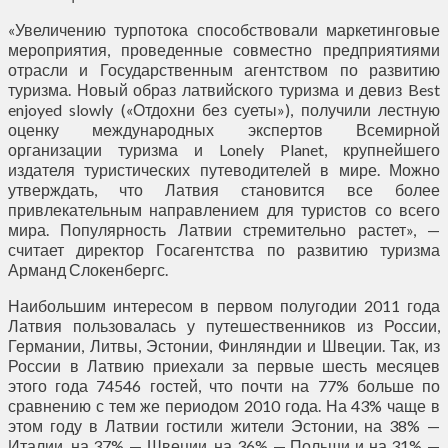
«Увеличению турпотока способствовали маркетинговые
мероприятия, проведенные совместно предприятиями
отрасли и Государственным агентством по развитию
туризма. Новый образ латвийского туризма и девиз Best
enjoyed slowly («Отдохни без суеты»), получили лестную
оценку международных экспертов Всемирной
организации туризма и Lonely Planet, крупнейшего
издателя туристических путеводителей в мире. Можно
утверждать, что Латвия становится все более
привлекательным направлением для туристов со всего
мира. Популярность Латвии стремительно растет», —
считает директор Госагентства по развитию туризма
Арманд Слокенбергс.
Наибольшим интересом в первом полугодии 2011 года
Латвия пользовалась у путешественников из России,
Германии, Литвы, Эстонии, Финляндии и Швеции. Так, из
России в Латвию приехали за первые шесть месяцев
этого года 74546 гостей, что почти на 77% больше по
сравнению с тем же периодом 2010 года. На 43% чаще в
этом году в Латвии гостили жители Эстонии, на 38% —
Италии, на 37% — Швеции, на 36% — Польши и на 31% —