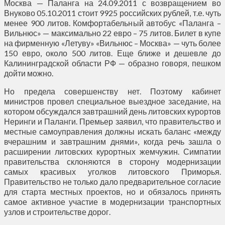
Москва — Паланга на 24.09.2011 с возвращением во
Внуково 05.10.2011 стоит 9925 российских рублей, т.е. чуть
менее 900 литов. Комфортабельный автобус «Паланга –
Вильнюс» — максимально 22 евро – 75 литов. Билет в купе
на фирменную «Летуву» «Вильнюс – Москва» — чуть более
150 евро, около 500 литов. Еще ближе и дешевле до
Калининградской области РФ — образно говоря, пешком
дойти можно.
Но предела совершенству нет. Поэтому кабинет
министров провел специальное выездное заседание, на
котором обсуждался завтрашний день литовских курортов
Неринги и Паланги. Премьер заявил, что правительство и
местные самоуправления должны искать баланс «между
вчерашним и завтрашним днями», когда речь зашла о
расширении литовских курортных жемчужин. Симпатии
правительства склоняются в сторону модернизации
самых красивых уголков литовского Приморья.
Правительство не только дало предварительное согласие
для старта местных проектов, но и обязалось принять
самое активное участие в модернизации транспортных
узлов и строительстве дорог.