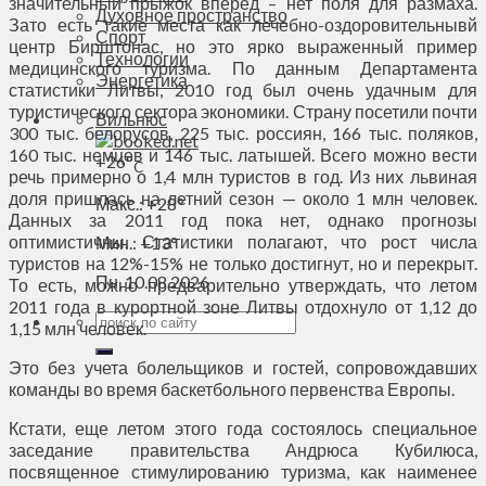
значительный прыжок вперед – нет поля для размаха.
Духовное пространство
Зато есть такие места как лечебно-оздоровительнывй
Спорт
центр Бирштонас, но это ярко выраженный пример
Технологии
медицинского туризма. По данным Департамента
Энергетика
статистики Литвы, 2010 год был очень удачным для
туристического сектора экономики. Страну посетили почти
Вильнюс
300 тыс. белорусов, 225 тыс. россиян, 166 тыс. поляков,
160 тыс. немцев и 146 тыс. латышей. Всего можно вести
+
26°
C
речь примерно о 1,4 млн туристов в год. Из них львиная
доля пришлась на летний сезон — около 1 млн человек.
Макс.:
+
28°
Данных за 2011 год пока нет, однако прогнозы
оптимистичны. Статистики полагают, что рост числа
Мин.:
+
13°
туристов на 12%-15% не только достигнут, но и перекрыт.
Пн, 10.08.2026
То есть, можно предварительно утверждать, что летом
2011 года в курортной зоне Литвы отдохнуло от 1,12 до
1,15 млн человек.
Это без учета болельщиков и гостей, сопровождавших
команды во время баскетбольного первенства Европы.
Кстати, еще летом этого года состоялось специальное
заседание правительства Андрюса Кубилюса,
посвященное стимулированию туризма, как наименее