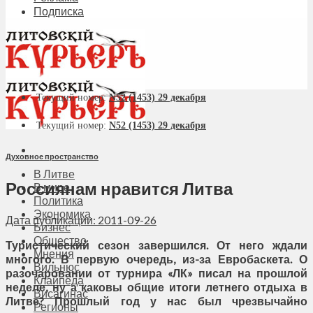
Подписка
Текущий номер:
N52 (1453) 29 декабря
Текущий номер:
N52 (1453) 29 декабря
Духовное пространство
В Литве
Россиянам нравится Литва
В мире
Политика
Экономика
Дата публикации: 2011-09-26
Бизнес
Общество
Туристический сезон завершился. От него ждали
Мнения
многого. В первую очередь, из-за Евробаскета. О
Вильнюс
разочаровании от турнира «ЛК» писал на прошлой
Клайпеда
неделе, ну а каковы общие итоги летнего отдыха в
Висагинас
Литве? Прошлый год у нас был чрезвычайно
Регионы