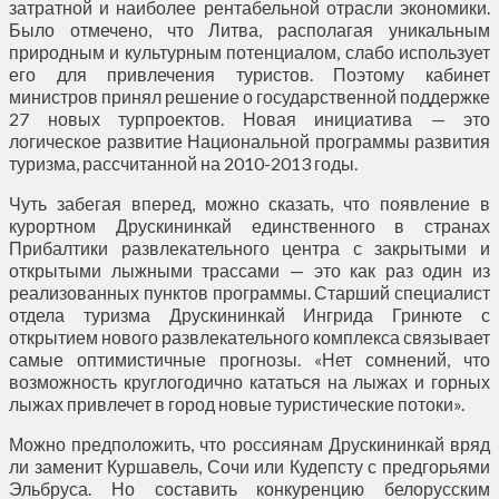
затратной и наиболее рентабельной отрасли экономики.
Было отмечено, что Литва, располагая уникальным
природным и культурным потенциалом, слабо использует
его для привлечения туристов. Поэтому кабинет
министров принял решение о государственной поддержке
27 новых турпроектов. Новая инициатива — это
логическое развитие Национальной программы развития
туризма, рассчитанной на 2010-2013 годы.
Чуть забегая вперед, можно сказать, что появление в
курортном Друскининкай единственного в странах
Прибалтики развлекательного центра с закрытыми и
открытыми лыжными трассами — это как раз один из
реализованных пунктов программы. Старший специалист
отдела туризма Друскининкай Ингрида Гринюте с
открытием нового развлекательного комплекса связывает
самые оптимистичные прогнозы. «Нет сомнений, что
возможность круглогодично кататься на лыжах и горных
лыжах привлечет в город новые туристические потоки».
Можно предположить, что россиянам Друскининкай вряд
ли заменит Куршавель, Сочи или Кудепсту с предгорьями
Эльбруса. Но составить конкуренцию белорусским