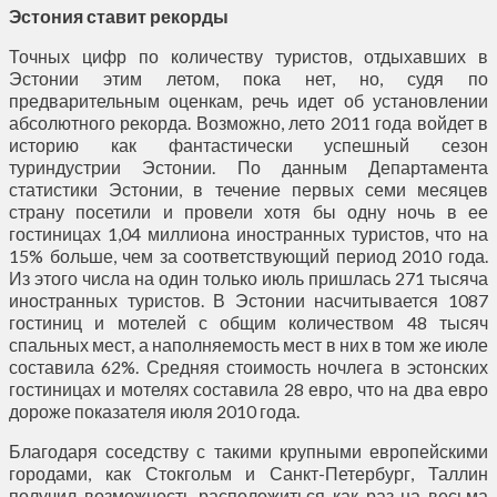
Эстония ставит рекорды
Точных цифр по количеству туристов, отдыхавших в
Эстонии этим летом, пока нет, но, судя по
предварительным оценкам, речь идет об установлении
абсолютного рекорда. Возможно, лето 2011 года войдет в
историю как фантастически успешный сезон
туриндустрии Эстонии. По данным Департамента
статистики Эстонии, в течение первых семи месяцев
страну посетили и провели хотя бы одну ночь в ее
гостиницах 1,04 миллиона иностранных туристов, что на
15% больше, чем за соответствующий период 2010 года.
Из этого числа на один только июль пришлась 271 тысяча
иностранных туристов. В Эстонии насчитывается 1087
гостиниц и мотелей с общим количеством 48 тысяч
спальных мест, а наполняемость мест в них в том же июле
составила 62%. Средняя стоимость ночлега в эстонских
гостиницах и мотелях составила 28 евро, что на два евро
дороже показателя июля 2010 года.
Благодаря соседству с такими крупными европейскими
городами, как Стокгольм и Санкт-Петербург, Таллин
получил возможность расположиться как раз на весьма