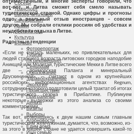
оптимистичным, и многие эксперты говорили, что
Соседи
вот-вот, и Литва сможет себя смело называть
Транспорт
туристической страной. Однако цифры и прогнозы
Выбор читателей
одно, а реальный отзыв иностранцев – совсем
Калейдоскоп
другое. Мы собрали отклики россиян об удобствах и
Армия
неудобствах отдыха в Литве.
Сейм Литвы
Культура
Радостные тенденции
Больше
Фоторепортаж
«Если не считать маленьких, но привлекательных для
Туризм
людей старшего возраста литовских городков наподобие
ЛК рекомендует
Аникщяй или Молетай, туристические Мекки в Литве всего
Сеньорам
две — приморская Паланга и минеральный
Образование
Друскининкай», — считают в одном из крупнейших
Здравоохранение
российских информационных агентствах Regnum,
Экология
сотрудники которого подготовили целый трактат об итогах
Происшествия
туристического сезона в Прибалтике. Публикуем
Приграничье
некоторые выдержки из этого анализа со своими
Деньги
комментариями.
Визиты
Выборы
Так вот, возвращаясь к двум нашим самым главным
Агроновости
туристическим жемчужинам, думается, что, возможно, из-
Едим дома
за этого в нашей стране не удается совершить какой-то
Ищу семью