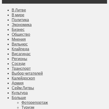
Подписка
В Литве
В мире
Политика
Экономика
Бизнес
Общество
Мнения
Вильнюс
Клайпеда
Висагинас
Регионы
Соседи
Транспорт
Выбор читателей
Калейдоскоп
Армия
Сейм Литвы
Культура
Больше
Фоторепортаж
Туризм