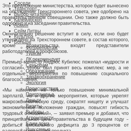
Соседи
Это предложение министерства, которое будет вынесено
Транспорт
на обсуждение Трехстороннего совета, уже одобрено на
Выбор читателей
правительственном совещании. Оно также должно быть
Калейдоскоп
одобрено и на заседании правительства.
Армия
Сейм Литвы
Окончательно решение вступит в силу, если оно будет
Культура
утверждено на Трехстороннем совете, в состав которого,
Больше
кроме правительства, входят представители
Фоторепортаж
работодателей и профсоюзов.
Туризм
ЛК рекомендует
Премьер-министр Андрюс Кубилюс пожелал «мудрости и
Сеньорам
согласия», чтобы был принят весь комплекс мер, а не
Образование
отдельные мероприятия по повышению социального
Здравоохранение
благосостояния.
Экология
Происшествия
«Мы наметили не только повышение минимальной
Приграничье
зарплаты, но и другие мероприятия, которые укрепят
Деньги
макроэкономическую среду, сократят нищету и улучшат
Визиты
экономическое положение граждан, повысят гибкость
Выборы
трудовых отношений», — заявил премьер и добавил, что
Агроновости
принципиальная цель правительства в будущем году –
Едим дома
добиться фискального дефицита до 3 процентов от
Ищу семью
валового внутреннего продукта.