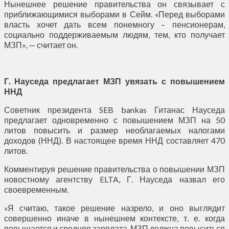
Нынешнее решение правительства он связывает с
приближающимися выборами в Сейм. «Перед выборами
власть хочет дать всем понемногу – пенсионерам,
социально поддерживаемым людям, тем, кто получает
МЗП», — считает он.
Г. Науседа предлагает МЗП увязать с повышением
ННД
Советник президента SEB bankas Гитанас Науседа
предлагает одновременно с повышением МЗП на 50
литов повысить и размер необлагаемых налогами
доходов (ННД). В настоящее время ННД составляет 470
литов.
Комментируя решение правительства о повышении МЗП
новостному агентству ELTA, Г. Науседа назвал его
своевременным.
«Я считаю, такое решение назрело, и оно выглядит
совершенно иначе в нынешнем контексте, т. е. когда
повышается и средняя зарплата. МЗП должна повыситься