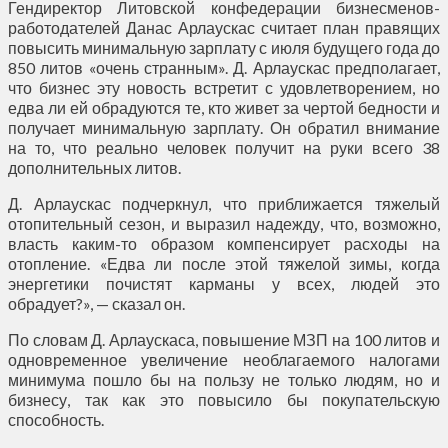
Гендиректор Литовской конфедерации бизнесменов-
работодателей Данас Арлаускас считает план правящих
повысить минимальную зарплату с июля будущего года до
850 литов «очень странным». Д. Арлаускас предполагает,
что бизнес эту новость встретит с удовлетворением, но
едва ли ей обрадуются те, кто живет за чертой бедности и
получает минимальную зарплату. Он обратил внимание
на то, что реально человек получит на руки всего 38
дополнительных литов.
Д. Арлаускас подчеркнул, что приближается тяжелый
отопительный сезон, и выразил надежду, что, возможно,
власть каким-то образом компенсирует расходы на
отопление. «Едва ли после этой тяжелой зимы, когда
энергетики почистят карманы у всех, людей это
обрадует?», — сказал он.
По словам Д. Арлаускаса, повышение МЗП на 100 литов и
одновременное увеличение необлагаемого налогами
минимума пошло бы на пользу не только людям, но и
бизнесу, так как это повысило бы покупательскую
способность.