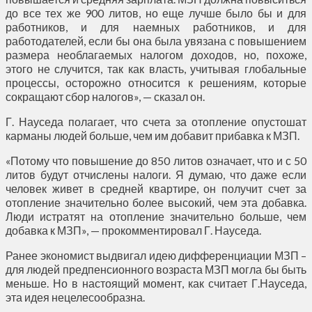
до все тех же 900 литов, но еще лучше было бы и для
работников, и для наемных работников, и для
работодателей, если бы она была увязана с повышением
размера необлагаемых налогом доходов, но, похоже,
этого не случится, так как власть, учитывая глобальные
процессы, осторожно относится к решениям, которые
сокращают сбор налогов», — сказал он.
Г. Науседа полагает, что счета за отопление опустошат
карманы людей больше, чем им добавит прибавка к МЗП.
«Потому что повышение до 850 литов означает, что и с 50
литов будут отчислены налоги. Я думаю, что даже если
человек живет в средней квартире, он получит счет за
отопление значительно более высокий, чем эта добавка.
Люди истратят на отопление значительно больше, чем
добавка к МЗП», — прокомментировал Г. Науседа.
Ранее экономист выдвигал идею дифференциации МЗП –
для людей предпенсионного возраста МЗП могла бы быть
меньше. Но в настоящий момент, как считает Г.Науседа,
эта идея нецелесообразна.