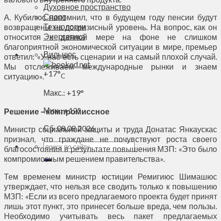
Духовное пространство
Спорт
А. Кубилюс напомнил, что в будущем году пенсии будут
Технологии
возвращены на докризисный уровень. На вопрос, как он
Энергетика
относится к данной мере на фоне не слишком
благоприятной экономической ситуации в мире, премьер
Вильнюс
ответил: «У нас есть сценарии и на самый плохой случай.
Мы отслеживаем международные рынки и знаем
+
17°
ситуацию».
C
Макс.:
+
19°
Мин.:
+
12°
Решение – компромиссное
Сб, 08.08.2026
Министр социальной защиты и труда Донатас Янкаускас
признал, что граждане не почувствуют роста своего
благосостояния в результате повышения МЗП: «Это было
компромиссным решением правительства».
Тем временем министр юстиции Ремигиюс Шимашюс
утверждает, что нельзя все сводить только к повышению
МЗП: «Если из всего предлагаемого проекта будет принят
лишь этот пункт, это принесет больше вреда, чем пользы.
Необходимо учитывать весь пакет предлагаемых