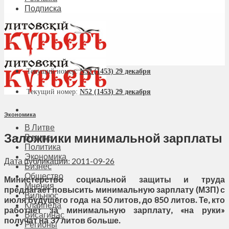
Подписка
Текущий номер:
N52 (1453) 29 декабря
Текущий номер:
N52 (1453) 29 декабря
Экономика
В Литве
Заложники минимальной зарплаты
В мире
Политика
Экономика
Дата публикации: 2011-09-26
Бизнес
Общество
Министерство социальной защиты и труда
Мнения
предлагает повысить минимальную зарплату (МЗП) с
Вильнюс
июля будущего года на 50 литов, до 850 литов. Те, кто
Клайпеда
работает за минимальную зарплату, «на руки»
Висагинас
получат на 37 литов больше.
Регионы