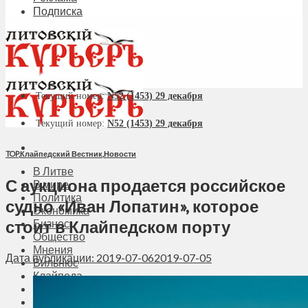
Подписка
Текущий номер:
N52 (1453) 29 декабря
Текущий номер:
N52 (1453) 29 декабря
TOP
,
Клайпедский Вестник
,
Новости
В Литве
С аукциона продается российское
В мире
Политика
судно «Иван Лопатин», которое
Экономика
стоит в Клайпедском порту
Бизнес
Общество
Мнения
Дата публикации: 2019-07-06
2019-07-05
Вильнюс
Клайпеда
Висагинас
Регионы