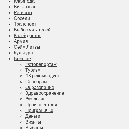
Клайпеда
Висагинас
Регионы
Соседи
Транспорт
Выбор читателей
Калейдоскоп
Армия
Сейм Литвы
Культура
Больше
Фоторепортаж
Туризм
ЛК рекомендует
Сеньорам
Образование
Здравоохранение
Экология
Происшествия
Приграничье
Деньги
Визиты
Выборы