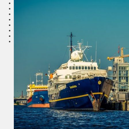
Соседи
Транспорт
Выбор читателей
Калейдоскоп
Армия
Сейм Литвы
Культура
Больше
Фоторепортаж
Туризм
ЛК рекомендует
Сеньорам
Образование
Здравоохранение
Экология
Происшествия
Приграничье
Деньги
Визиты
Выборы
Агроновости
Едим дома
Ищу семью