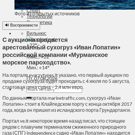
Духовное пространство
Спорт
Фото из открытых источников
Технологии
Энергетика
🔊 Воспроизвести
Вильнюс
С аукциона продается
+
22°
арестованный сухогруз «Иван Лопатин»
C
российской компании «Мурманское
Макс.:
+
22°
морское пароходство».
Мин.:
+
14°
На портале evarzytynes.lt указано, что первый аукцион по
Пт, 07.08.2026
продаже сухогруза будет проходить с 4 июля по 5 августа,
стартовая цена судна – 2,4 млн евро.
По данным портала marinetraffic.com, сухогруз «Иван
Лопатин» стоит в Клайпедском порту с конца октября 2017
года, когда он пришел из исландского порта Грундартанги.
Портал ve.lt некоторое время назад писал, что стоящее
рядом с плавучим терминалом сжиженного природного
газа (СПГ) Independence судно «Иван Лопатин» находится