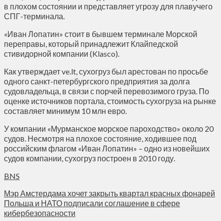
в плохом состоянии и представляет угрозу для плавучего
СПГ-терминала.
«Иван Лопатин» стоит в бывшем терминале Морской
переправы, который принадлежит Клайпедской
стивидорной компании (Klasco).
Как утверждает ve.lt, сухогруз был арестован по просьбе
одного санкт-петербургского предприятия за долга
судовладельца, в связи с порчей перевозимого груза. По
оценке источников портала, стоимость сухогруза на рынке
составляет минимум 10 млн евро.
У компании «Мурманское морское пароходство» около 20
судов. Несмотря на плохое состояние, ходившее под
российским флагом «Иван Лопатин» – одно из новейших
судов компании, сухогруз построен в 2010 году.
BNS
Мэр Амстердама хочет закрыть квартал красных фонарей
Польша и НАТО подписали соглашение в сфере
кибербезопасности