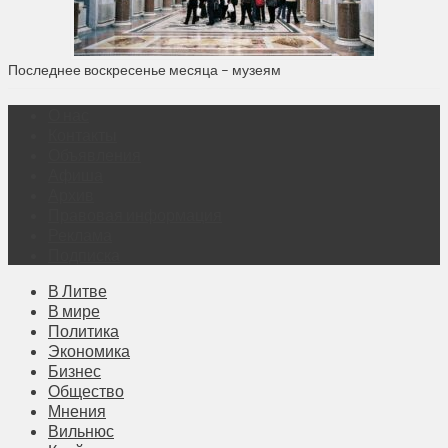
Последнее воскресенье месяца – музеям
О нас
Контакты
Объявления
Афиша
Архив
Правовая информация
Реклама
Подписка
В Литве
В мире
Политика
Экономика
Бизнес
Общество
Мнения
Вильнюс