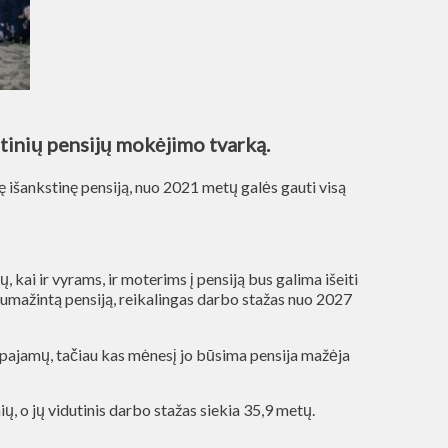
stinių pensijų mokėjimo tvarką.
vę išankstinę pensiją, nuo 2021 metų galės gauti visą
ai ir vyrams, ir moterims į pensiją bus galima išeiti
esumažintą pensiją, reikalingas darbo stažas nuo 2027
tų pajamų, tačiau kas mėnesį jo būsima pensija mažėja
ų, o jų vidutinis darbo stažas siekia 35,9 metų.