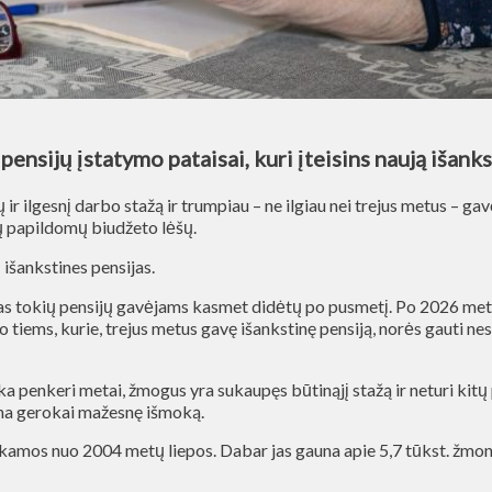
ensijų įstatymo pataisai, kuri įteisins naują išank
r ilgesnį darbo stažą ir trumpiau – ne ilgiau nei trejus metus – ga
rų papildomų biudžeto lėšų.
ų išankstines pensijas.
s tokių pensijų gavėjams kasmet didėtų po pusmetį. Po 2026 metų, k
o tiems, kurie, trejus metus gavę išankstinę pensiją, norės gauti n
lieka penkeri metai, žmogus yra sukaupęs būtinąjį stažą ir neturi ki
auna gerokai mažesnę išmoką.
mokamos nuo 2004 metų liepos. Dabar jas gauna apie 5,7 tūkst. žmoni