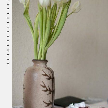
Общество
Мнения
Вильнюс
Клайпеда
Висагинас
Регионы
Соседи
Транспорт
Выбор читателей
Калейдоскоп
Армия
Сейм Литвы
Культура
Больше
Фоторепортаж
Туризм
ЛК рекомендует
Сеньорам
Образование
Здравоохранение
Экология
Происшествия
Приграничье