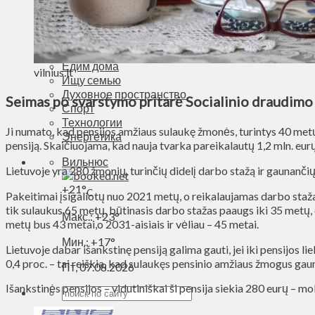
Деньги
Визиты
Выборы
Агроновости
Едим дома
vilnius.lt
Ищу семью
Духовное пространство
Seimas po svarstymo pritarė Socialinio draudimo p
Спорт
Технологии
Ji numato, kad pensijos amžiaus sulaukę žmonės, turintys 40 metų i
Энергетика
pensiją. Skaičiuojama, kad nauja tvarka pareikalautų 1,2 mln. eu
Вильнюс
Lietuvoje yra 280 žmonių, turinčių didelį darbo stažą ir gaunanči
+
21°
C
Pakeitimai įsigaliotų nuo 2021 metų, o reikalaujamas darbo staža
tik sulaukus 65 metų, būtinasis darbo stažas paaugs iki 35 metų, 
Макс.:
+
23°
metų bus 43 metai,o 2031-aisiais ir vėliau – 45 metai.
Мин.:
+
17°
Lietuvoje dabar išankstinę pensiją galima gauti, jei iki pensijos 
0,4 proc. – tai reiškia, kad sulaukęs pensinio amžiaus žmogus g
Пт, 07.08.2026
Išankstinės pensijos – vidutiniškai ši pensija siekia 280 eurų – 